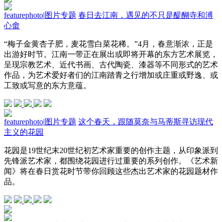
featurephoto
|
图片专题
春日去江南，遇见的不只是醍醐寺和溥
心畬
“梅子金黄杏子肥，麦花雪白菜花稀。”4月，春意渐浓，正是
出游好时节。江南一带正在展出或即将开幕的东方艺术展览，
呈现宗教艺术、近代书画、古代陶瓷、漆器等不同形式的艺术
作品，为艺术爱好者们的江南踏青之行增加或庄重或野逸、或
工致或写意的东方意蕴。
featurephoto
|
图片专题
这个春天，跟随莫奈与马蒂斯寻访现代
主义的花园
花园是19世纪末20世纪初艺术家重要的创作主题，从印象派到
先锋派艺术家，都围绕花园进行过重要的系列创作。《艺术新
闻》将在春日赏花时节带你回顾这些杰出艺术家的花园题材作
品。