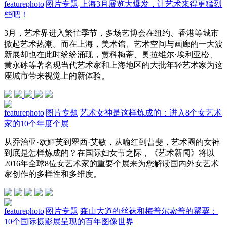
featurephoto
|
图片专题
上海3月展览大爆发，让艺术来得更猛烈
些吧！
3月，艺术界进入繁忙季节，多场艺博会在纽约、香港等城市
掀起艺术热潮。而在上海，美术馆、艺术空间与画廊的一大波
新展却也在此时纷纷涌现，贾科梅蒂、奥拉维尔·埃利亚松、
黄永砅等著名现当代艺术家和上海地区的大批年轻艺术家为这
座城市带来视觉上的新体验。
featurephoto
|
图片专题
艺术女神是这样炼成的：进入8个女艺术
家的10个年度个展
从乔治亚·欧姬芙到翠西·艾敏，从喻红到曹斐，艺术圈的女神
到底是怎样炼成的？在国际妇女节之际，《艺术新闻》将以
2016年全球8位女艺术家的重要个展来为您解读国内外女艺术
家创作的多样性和多维度。
featurephoto
|
图片专题
森山大道的丝袜和梅普尔索普的罂粟：
10个国际摄影展呈现的百年图像世界