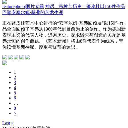
featurephoto
|
图片专题
神话、宗教与历史：蓬皮杜以150件作品
回顾安塞尔姆·基弗的艺术生涯
正在蓬皮杜艺术中心进行的“安塞尔姆·基弗回顾展”以150件作
品全面回顾了基弗从1960年代到目前为止的创作。作为德国新
表现主义的代表人物，追索历史、探求毁灭与创造的关系是基
弗永恒的创作命题。《艺术新闻》将由8件代表作为线索，带
你读懂基弗神秘、厚重与忧郁的迷思。
1
2
3
4
5
6
…
8
>
Last »