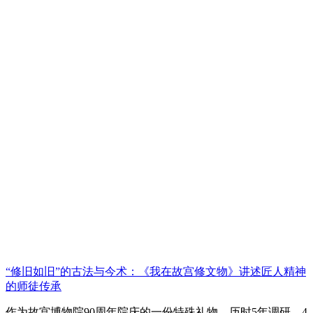
“修旧如旧”的古法与今术：《我在故宫修文物》讲述匠人精神
的师徒传承
作为故宫博物院90周年院庆的一份特殊礼物，历时5年调研、4