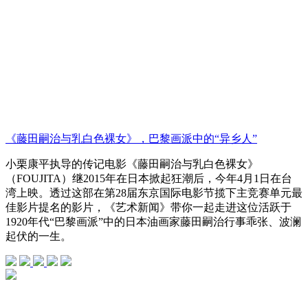
《藤田嗣治与乳白色裸女》，巴黎画派中的“异乡人”
小栗康平执导的传记电影《藤田嗣治与乳白色裸女》
（FOUJITA）继2015年在日本掀起狂潮后，今年4月1日在台
湾上映。透过这部在第28届东京国际电影节揽下主竞赛单元最
佳影片提名的影片，《艺术新闻》带你一起走进这位活跃于
1920年代“巴黎画派”中的日本油画家藤田嗣治行事乖张、波澜
起伏的一生。