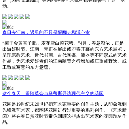
馆（New Museum）在内的许多艺术机构都在线参与了这一活
动。
春日去江南，遇见的不只是醍醐寺和溥心畬
“梅子金黄杏子肥，麦花雪白菜花稀。”4月，春意渐浓，正是
出游好时节。江南一带正在展出或即将开幕的东方艺术展览，
呈现宗教艺术、近代书画、古代陶瓷、漆器等不同形式的艺术
作品，为艺术爱好者们的江南踏青之行增加或庄重或野逸、或
工致或写意的东方意蕴。
这个春天，跟随莫奈与马蒂斯寻访现代主义的花园
花园是19世纪末20世纪初艺术家重要的创作主题，从印象派到
先锋派艺术家，都围绕花园进行过重要的系列创作。《艺术新
闻》将在春日赏花时节带你回顾这些杰出艺术家的花园题材作
品。