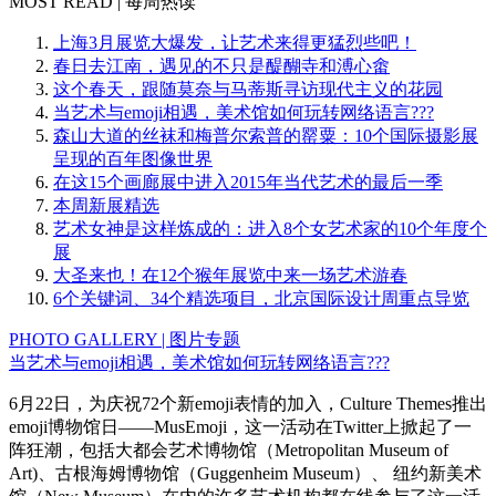
MOST READ | 每周热读
上海3月展览大爆发，让艺术来得更猛烈些吧！
春日去江南，遇见的不只是醍醐寺和溥心畬
这个春天，跟随莫奈与马蒂斯寻访现代主义的花园
当艺术与emoji相遇，美术馆如何玩转网络语言???
森山大道的丝袜和梅普尔索普的罂粟：10个国际摄影展
呈现的百年图像世界
在这15个画廊展中进入2015年当代艺术的最后一季
本周新展精选
艺术女神是这样炼成的：进入8个女艺术家的10个年度个
展
大圣来也！在12个猴年展览中来一场艺术游春
6个关键词、34个精选项目，北京国际设计周重点导览
PHOTO GALLERY | 图片专题
当艺术与emoji相遇，美术馆如何玩转网络语言???
6月22日，为庆祝72个新emoji表情的加入，Culture Themes推出
emoji博物馆日——MusEmoji，这一活动在Twitter上掀起了一
阵狂潮，包括大都会艺术博物馆（Metropolitan Museum of
Art)、古根海姆博物馆（Guggenheim Museum）、 纽约新美术