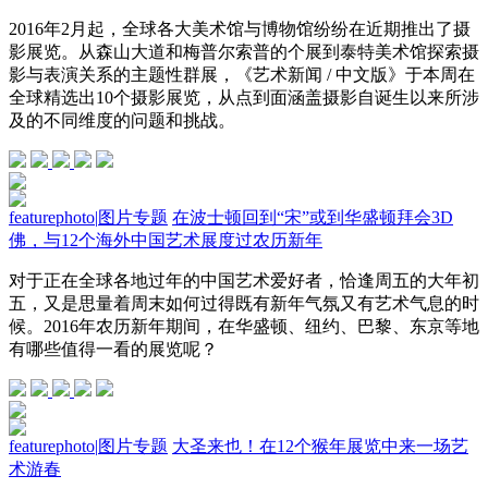
2016年2月起，全球各大美术馆与博物馆纷纷在近期推出了摄
影展览。从森山大道和梅普尔索普的个展到泰特美术馆探索摄
影与表演关系的主题性群展，《艺术新闻 / 中文版》于本周在
全球精选出10个摄影展览，从点到面涵盖摄影自诞生以来所涉
及的不同维度的问题和挑战。
featurephoto
|
图片专题
在波士顿回到“宋”或到华盛顿拜会3D
佛，与12个海外中国艺术展度过农历新年
对于正在全球各地过年的中国艺术爱好者，恰逢周五的大年初
五，又是思量着周末如何过得既有新年气氛又有艺术气息的时
候。2016年农历新年期间，在华盛顿、纽约、巴黎、东京等地
有哪些值得一看的展览呢？
featurephoto
|
图片专题
大圣来也！在12个猴年展览中来一场艺
术游春