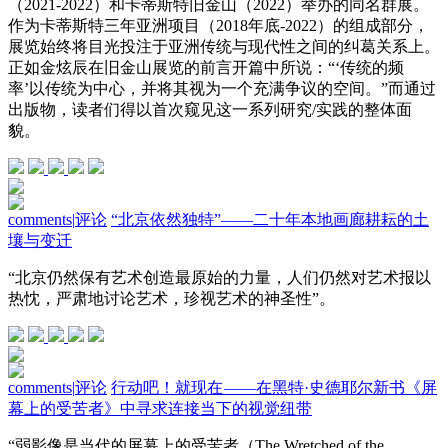
（2021-2022）和卡蒂斯特旧金山（2022）举办的同名群展。
作为卡蒂斯特三年亚洲项目（2018年底-2022）的组成部分，
展览始终将目光投注于亚洲传统与现代性之间的纠葛关系上。
正如金炫辰在旧金山展览的前言开篇中所说：“‘传统的频
率’以传统为中心，并将其视为一个充满争议的空间。”而通过
出版物，读者们得以首次窥见这一系列研究/实践的整体面
貌。
comments
|
评论
“北京依然独特”——二十年本地画廊耕耘的土
壤与变迁
“北京仍然保有艺术创造最原始的力量，人们仍然对艺术报以
热忱，严肃地讨论艺术，珍视艺术的神圣性”。
comments
|
评论
行动吧！就现在 ——在黑特·史德耶尔新书《屏
幕上的受苦者》中寻求连接当下的视觉纽带
“弱影像是当代的屏幕上的受苦者（The Wretched of the