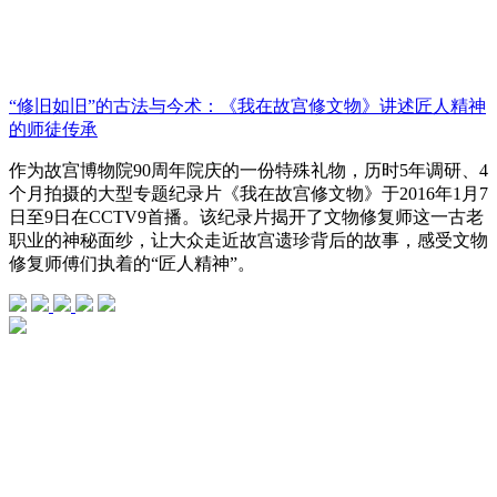
“修旧如旧”的古法与今术：《我在故宫修文物》讲述匠人精神
的师徒传承
作为故宫博物院90周年院庆的一份特殊礼物，历时5年调研、4
个月拍摄的大型专题纪录片《我在故宫修文物》于2016年1月7
日至9日在CCTV9首播。该纪录片揭开了文物修复师这一古老
职业的神秘面纱，让大众走近故宫遗珍背后的故事，感受文物
修复师傅们执着的“匠人精神”。