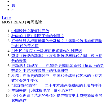
…
18
>
Last »
MOST READ | 每周热读
中国设计之花何时开放
杜尚的《泉》剽窃了谁的创意？
打卡这只古根海姆里的金马桶？！病毒式传播如何影响
Ins时代的美术馆
“ 沙 径 ”寻踪：一段与胡晓媛新作的对照记
弹拨《传统的频率》：在亚洲传统与现代之间，映照复
数的未来
行动吧！就现在 ——在黑特·史德耶尔新书《屏幕上的受
苦者》中寻求连接当下的视觉纽带
巫鸿：在历史的潮汐中，中国和全球当代艺术的互动方
式将会发生变化
“北京依然独特”——二十年本地画廊耕耘的土壤与变迁
主编来信 ｜地球很脆弱，请小心对待
《什么创造了艺术的价值》探寻拍卖史上成交额最高的
10幅画作