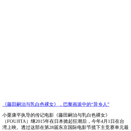
《藤田嗣治与乳白色裸女》，巴黎画派中的“异乡人”
小栗康平执导的传记电影《藤田嗣治与乳白色裸女》
（FOUJITA）继2015年在日本掀起狂潮后，今年4月1日在台
湾上映。透过这部在第28届东京国际电影节揽下主竞赛单元最