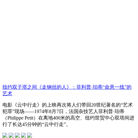
纽约双子塔之间《走钢丝的人》：菲利普·珀蒂“命悬一线”的
艺术
电影《云中行走》的上映再次将人们带回20世纪著名的“艺术
犯罪”现场——1974年8月7日，法国杂技艺人菲利普·珀蒂
（Philippe Petit）在离地400米的高空、纽约世贸中心双塔间进
行了长达45分钟的“云中行走”。