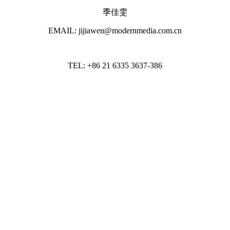
季佳雯
EMAIL: jijiawen@modernmedia.com.cn
TEL: +86 21 6335 3637-386