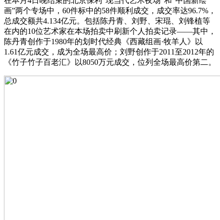
在本月4日晚结束的北京保利“现当代艺术夜场”和“中国新绘
画”两个专场中，60件标中的58件顺利成交，成交率达96.7%，
总成交额共4.134亿元。包括陈丹青、刘野、宋琨、刘锋植等
在内的10位艺术家在本场拍卖中刷新个人拍卖记录——其中，
陈丹青创作于1980年的划时代经典《西藏组画·牧羊人》以
1.61亿元成交，成为全场最高价；刘野创作于2011至2012年的
《竹子竹子百老汇》以8050万元成交，位列全场最高价第二。