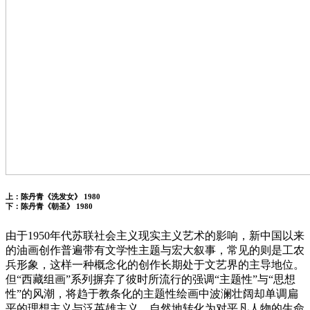
上：陈丹青《洗发女》 1980
下：陈丹青《朝圣》 1980
由于1950年代苏联社会主义现实主义艺术的影响，新中国以来
的油画创作普遍带有文学性主题与宏大叙事，常见的则是工农
兵形象，这样一种概念化的创作长期处于文艺界的主导地位。
但“西藏组画”系列摒弃了彼时所流行的强调“主题性”与“思想
性”的风潮，将趋于教条化的主题性绘画中波澜壮阔却单调扁
平的理想主义与泛英雄主义，自然地转化为对平凡人物的生命