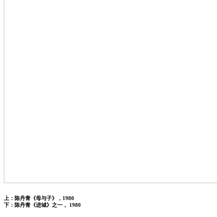
上：陈丹青《母与子》，1980
下：陈丹青《进城》之一， 1980