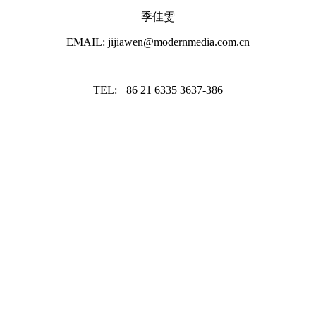
季佳雯
EMAIL: jijiawen@modernmedia.com.cn
TEL: +86 21 6335 3637-386