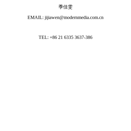
季佳雯
EMAIL: jijiawen@modernmedia.com.cn
TEL: +86 21 6335 3637-386