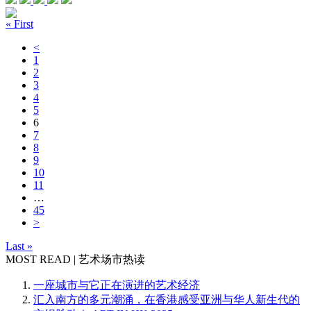
« First
<
1
2
3
4
5
6
7
8
9
10
11
…
45
>
Last »
MOST READ | 艺术场市热读
一座城市与它正在演进的艺术经济
汇入南方的多元潮涌，在香港感受亚洲与华人新生代的