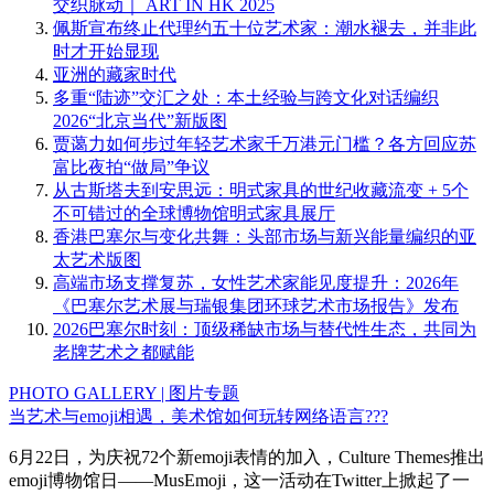
交织脉动｜ ART IN HK 2025
佩斯宣布终止代理约五十位艺术家：潮水褪去，并非此
时才开始显现
亚洲的藏家时代
多重“陆迹”交汇之处：本土经验与跨文化对话编织
2026“北京当代”新版图
贾蔼力如何步过年轻艺术家千万港元门槛？各方回应苏
富比夜拍“做局”争议
从古斯塔夫到安思远：明式家具的世纪收藏流变 + 5个
不可错过的全球博物馆明式家具展厅
香港巴塞尔与变化共舞：头部市场与新兴能量编织的亚
太艺术版图
高端市场支撑复苏，女性艺术家能见度提升：2026年
《巴塞尔艺术展与瑞银集团环球艺术市场报告》发布
2026巴塞尔时刻：顶级稀缺市场与替代性生态，共同为
老牌艺术之都赋能
PHOTO GALLERY | 图片专题
当艺术与emoji相遇，美术馆如何玩转网络语言???
6月22日，为庆祝72个新emoji表情的加入，Culture Themes推出
emoji博物馆日——MusEmoji，这一活动在Twitter上掀起了一