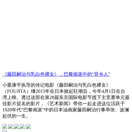
《藤田嗣治与乳白色裸女》，巴黎画派中的“异乡人”
小栗康平执导的传记电影《藤田嗣治与乳白色裸女》
（FOUJITA）继2015年在日本掀起狂潮后，今年4月1日在台
湾上映。透过这部在第28届东京国际电影节揽下主竞赛单元最
佳影片提名的影片，《艺术新闻》带你一起走进这位活跃于
1920年代“巴黎画派”中的日本油画家藤田嗣治行事乖张、波澜
起伏的一生。