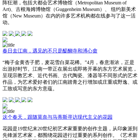
阵狂潮，包括大都会艺术博物馆（Metropolitan Museum of
Art)、古根海姆博物馆（Guggenheim Museum）、 纽约新美术
馆（New Museum）在内的许多艺术机构都在线参与了这一活
动。
春日去江南，遇见的不只是醍醐寺和溥心畬
“梅子金黄杏子肥，麦花雪白菜花稀。”4月，春意渐浓，正是
出游好时节。江南一带正在展出或即将开幕的东方艺术展览，
呈现宗教艺术、近代书画、古代陶瓷、漆器等不同形式的艺术
作品，为艺术爱好者们的江南踏青之行增加或庄重或野逸、或
工致或写意的东方意蕴。
这个春天，跟随莫奈与马蒂斯寻访现代主义的花园
花园是19世纪末20世纪初艺术家重要的创作主题，从印象派到
先锋派艺术家，都围绕花园进行过重要的系列创作。《艺术新