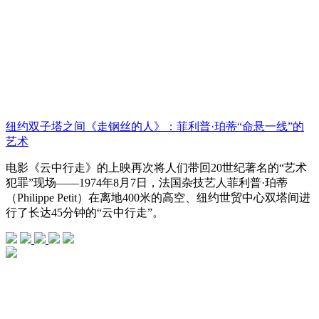
纽约双子塔之间《走钢丝的人》：菲利普·珀蒂“命悬一线”的
艺术
电影《云中行走》的上映再次将人们带回20世纪著名的“艺术
犯罪”现场——1974年8月7日，法国杂技艺人菲利普·珀蒂
（Philippe Petit）在离地400米的高空、纽约世贸中心双塔间进
行了长达45分钟的“云中行走”。