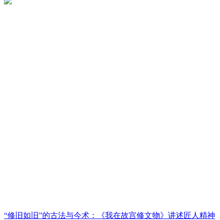
“修旧如旧”的古法与今术：《我在故宫修文物》讲述匠人精神