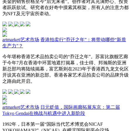
美金的销售价格至今“后无来者”。创作者对其充满野心、投资
者跃跃欲试、研究者在好奇中摸索其框架，所有人的注意力都
为NFT及元宇宙所牵动。
artmarket
|
艺术市场
香港拍卖行“乔迁之年”：将带动哪些“新质
生产力”？
今年堪称香港艺术品拍卖公司的“乔迁之年”。苏富比旗舰艺廊
于今年7月在香港中环置地遮打揭幕，佳士得、邦瀚斯的亚洲
新总部均将陆续揭幕，富艺斯则在2023年于香港西九龙文化区
开设其在亚洲的新总部。香港各家艺术品拍卖公司的品牌升级
之路由此开启。
artmarket
|
艺术市场
日元贬值，国际画廊拓展东京：第二届
Tokyo Gendai在挑战与机遇中进入新阶段
1992年，日本第一届“国际当代艺术博览会NICAF
YOKOHAMA’92”（NICAF）在横滨国际和平会议场