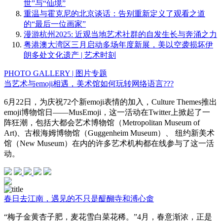
世”与“仙境”
重温与霍克尼的北京谈话：告别重新定义了观看之道
的“最后一位画家”
漫游杭州2025: 近观当地艺术社群的自发生长与奔涌之力
粤港澳大湾区三月启动多场年度新展，美以空袭损坏伊
朗多处文化遗产 | 艺术时刻
PHOTO GALLERY | 图片专题
当艺术与emoji相遇，美术馆如何玩转网络语言???
6月22日，为庆祝72个新emoji表情的加入，Culture Themes推出
emoji博物馆日——MusEmoji，这一活动在Twitter上掀起了一
阵狂潮，包括大都会艺术博物馆（Metropolitan Museum of
Art)、古根海姆博物馆（Guggenheim Museum）、 纽约新美术
馆（New Museum）在内的许多艺术机构都在线参与了这一活
动。
春日去江南，遇见的不只是醍醐寺和溥心畬
“梅子金黄杏子肥，麦花雪白菜花稀。”4月，春意渐浓，正是