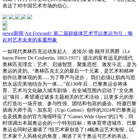
表达了对中国艺术市场的信心。
news
|
新闻
Art Forward!: 第二届超媒体艺术节以奥运为引，唤
起对艺术未来的多重想象
一如现代奥林匹克运动发起人、皮埃尔·德·顾拜旦男爵（Le
baron Pierre De Coubertin, 1863-1937）提出的富有远见的现代
奥林匹克理念：艺术、启迪智慧、聚集思想、激发斗志，是为
奥运的灵韵。“奥林匹克主义的最后一个元素，是艺术和精神
创作比赛体现的美......为了尊严与进步， 我们必须让肌肉与思
想永远完美地结合为一体.....”在130年后，巴黎奥运会将体
育、艺术与文化融入城市剧场，在全城范围内启动了“文化奥
运”项目，希望通过诸多主题相关的艺术活动，以更多元的形
式打造出一场开放、参与性强、团结和包容的盛会。特邀巴黎
插画大师于高・加东尼（Ugo Gattoni）创作的2024年巴黎奥运
会及残奥会的官方海报呼应了“Games Wide Open”的口号，同
时强调出本届奥运会的一个特别目标：将体育带进城市。巴黎
奥运会同时还邀请了7组艺术家创造了14幅奥运艺术海报，以
艺术家个人风格化的角度，阐述了关于奥运与艺术的表达。