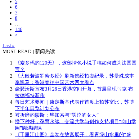
5
6
7
8
…
146
>
Last »
MOST READ | 新闻热读
《索多玛的120天》，这部情色小说手稿如何成为法国国
宝？
《大般若波罗蜜多经》刷新佛经拍卖纪录，苏曼殊成本
季黑马：香港春拍中国艺术四大看点
豪瑟沃斯宣布3月26日香港空间开幕，首展呈现马克·布
拉德福特新作
每日艺术要闻｜康定斯基代表作首度上拍苏富比，苏博
下半年展览计划公布
被折磨的缪斯：毕加索与“哭泣的女人”
播下种籽，孕育永续：交流共学与创作支持项目“向山学
园”圆满结课
《千里江山图》全卷在故宫展开，看青绿山水里的“盛