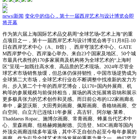
news
|
新闻
变化中的信心，第十一届西岸艺术与设计博览会即
将开幕
作为第六届上海国际艺术品交易周“全球艺场•艺术上海”的重
点项目之一，第十一届西岸艺术与设计博览会将于11月8日-10
日在西岸艺术中心（A、B馆）、西岸穹顶艺术中心、GATE
M西岸梦中心、西岸漩心举办。来自23个国家及地区、50个城
市最具代表性的170多家展商及机构将为全球艺术的“上海时
区”呈现一如既往高水准、高品质的艺术现场。2024年尽管全
球艺术市场销售放缓，但总体仍保持韧性，中国市场逆势成为
全球第二大市场，全球艺术行业在不断调整中找准新的发力方
向。步入第二个十年的西岸艺博会，以170+国内外展商、机
构等的参展规模与前保持相当，展场的再次拓展将容纳和展示
更多极具张力的艺术创作和灵感。而日前公布的122家画廊名
单中，豪瑟沃斯、大田秀则画廊、佩斯画廊、香格纳画廊、空
白空间、白立方已连续11年参展，高古轩、阿尔敏·莱希、
Thaddaeus Ropac、施博尔画廊、常青画廊、蜂巢当代艺术中
心、里森画廊、纽格赫姆施耐德、贝浩登、MDC画廊等国内
外顶尖画廊连续多年返场，其中不乏自创办起至今每年参展的
画廊，作为引导全球艺术市场发展的重要力量之一，他们坚定