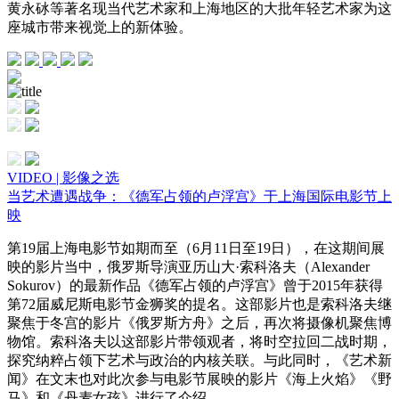
黄永砅等著名现当代艺术家和上海地区的大批年轻艺术家为这
座城市带来视觉上的新体验。
VIDEO | 影像之选
当艺术遭遇战争：《德军占领的卢浮宫》于上海国际电影节上
映
第19届上海电影节如期而至（6月11日至19日），在这期间展
映的影片当中，俄罗斯导演亚历山大·索科洛夫（Alexander
Sokurov）的最新作品《德军占领的卢浮宫》曾于2015年获得
第72届威尼斯电影节金狮奖的提名。这部影片也是索科洛夫继
聚焦于冬宫的影片《俄罗斯方舟》之后，再次将摄像机聚焦博
物馆。索科洛夫以这部影片带领观者，将时空拉回二战时期，
探究纳粹占领下艺术与政治的内核关联。与此同时，《艺术新
闻》在文末也对此次参与电影节展映的影片《海上火焰》《野
马》和《丹麦女孩》进行了介绍。