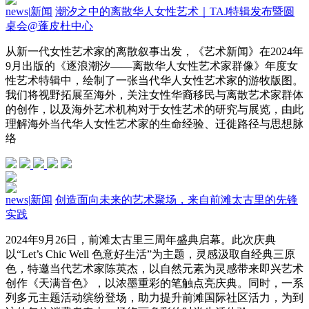
news
|
新闻
潮汐之中的离散华人女性艺术｜TAJ特辑发布暨圆
桌会@蓬皮杜中心
从新一代女性艺术家的离散叙事出发，《艺术新闻》在2024年
9月出版的《逐浪潮汐——离散华人女性艺术家群像》年度女
性艺术特辑中，绘制了一张当代华人女性艺术家的游牧版图。
我们将视野拓展至海外，关注女性华裔移民与离散艺术家群体
的创作，以及海外艺术机构对于女性艺术的研究与展览，由此
理解海外当代华人女性艺术家的生命经验、迁徙路径与思想脉
络
news
|
新闻
创造面向未来的艺术聚场，来自前滩太古里的先锋
实践
2024年9月26日，前滩太古里三周年盛典启幕。此次庆典
以“Let’s Chic Well 色意好生活”为主题，灵感汲取自经典三原
色，特邀当代艺术家陈英杰，以自然元素为灵感带来即兴艺术
创作《天满音色》，以浓墨重彩的笔触点亮庆典。同时，一系
列多元主题活动缤纷登场，助力提升前滩国际社区活力，为到