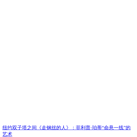
纽约双子塔之间《走钢丝的人》：菲利普·珀蒂“命悬一线”的
艺术