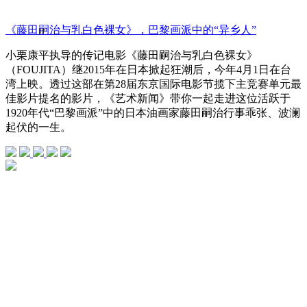
《藤田嗣治与乳白色裸女》，巴黎画派中的“异乡人”
小栗康平执导的传记电影《藤田嗣治与乳白色裸女》
（FOUJITA）继2015年在日本掀起狂潮后，今年4月1日在台
湾上映。透过这部在第28届东京国际电影节揽下主竞赛单元最
佳影片提名的影片，《艺术新闻》带你一起走进这位活跃于
1920年代“巴黎画派”中的日本油画家藤田嗣治行事乖张、波澜
起伏的一生。