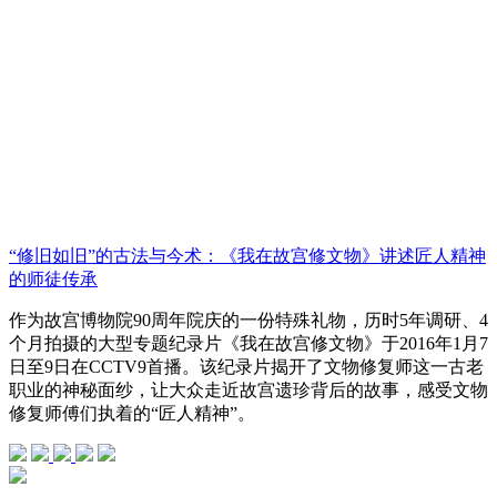
“修旧如旧”的古法与今术：《我在故宫修文物》讲述匠人精神
的师徒传承
作为故宫博物院90周年院庆的一份特殊礼物，历时5年调研、4
个月拍摄的大型专题纪录片《我在故宫修文物》于2016年1月7
日至9日在CCTV9首播。该纪录片揭开了文物修复师这一古老
职业的神秘面纱，让大众走近故宫遗珍背后的故事，感受文物
修复师傅们执着的“匠人精神”。