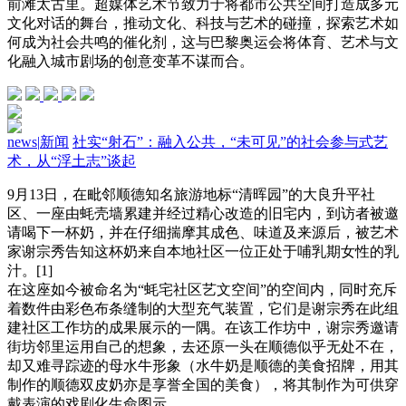
前滩太古里。超媒体艺术节致力于将都市公共空间打造成多元
文化对话的舞台，推动文化、科技与艺术的碰撞，探索艺术如
何成为社会共鸣的催化剂，这与巴黎奥运会将体育、艺术与文
化融入城市剧场的创意变革不谋而合。
news
|
新闻
社实“射石”：融入公共，“未可见”的社会参与式艺
术，从“浮土志”谈起
9月13日，在毗邻顺德知名旅游地标“清晖园”的大良升平社
区、一座由蚝壳墙累建并经过精心改造的旧宅内，到访者被邀
请喝下一杯奶，并在仔细揣摩其成色、味道及来源后，被艺术
家谢宗秀告知这杯奶来自本地社区一位正处于哺乳期女性的乳
汁。[1]
在这座如今被命名为“蚝宅社区艺文空间”的空间内，同时充斥
着数件由彩色布条缝制的大型充气装置，它们是谢宗秀在此组
建社区工作坊的成果展示的一隅。在该工作坊中，谢宗秀邀请
街坊邻里运用自己的想象，去还原一头在顺德似乎无处不在，
却又难寻踪迹的母水牛形象（水牛奶是顺德的美食招牌，用其
制作的顺德双皮奶亦是享誉全国的美食），将其制作为可供穿
戴表演的戏剧化生命图示。