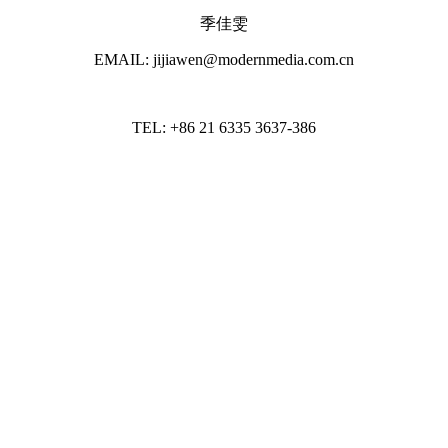
季佳雯
EMAIL: jijiawen@modernmedia.com.cn
TEL: +86 21 6335 3637-386