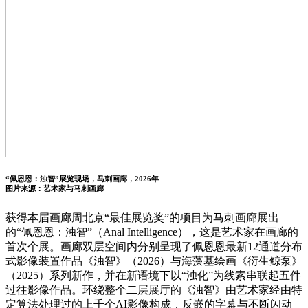
“佩恩恩：浊智”展览现场，马刺画廊，2026年
图片来源：艺术家与马刺画廊
获得本届画廊周北京“最佳展览奖”的项目为马刺画廊展出
的“佩恩恩：浊智”（Anal Intelligence），这是艺术家在画廊的
首次个展。画廊双层空间内分别呈现了佩恩恩最新12通道分布
式影像装置作品《浊智》（2026）与海藻基绘画《衍生鲸泵》
（2025）系列新作，并在新语境下以“浊化”为线索串联起五件
过往影像作品。环绕整个二层展厅的《浊智》由艺术家经由特
定算法处理过的上千个AI影像构成，反嵌的字幕与不断闪动