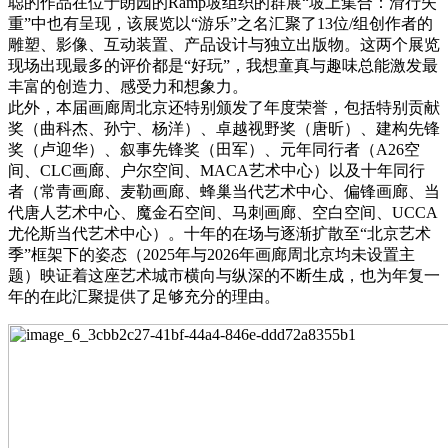
聪的作品在位于朗园的Ramp坡组织的群展“坡上集合：滑行失
重”中也有呈现，该展览以“游乐”之名汇聚了13位/组创作者的
雕塑、影像、互动装置、产品设计与独立出版物。这两个展览
现场出现最多的评价都是“好玩”，我想童真与趣味总能激发最
丰富的创造力、感受力和想象力。
此外，本届画廊周北京还特别颁发了年度荣誉，包括特别贡献
奖（曲科杰、孙宁、杨洋）、卓越视野奖（唐昕）、建构先锋
奖（卢迎华）、叙事先锋奖（田军）、元年同行者（A26空
间、CLC画廊、户尔空间、MACA艺术中心）以及十年同行
者（常青画廊、麦勒画廊、蜂巢当代艺术中心、偏锋画廊、当
代唐人艺术中心、魔金石空间、马刺画廊、空白空间、UCCA
尤伦斯当代艺术中心）。十年的在场与逐渐扩散至“北京艺术
季”框架下的姿态（2025年与2026年画廊周北京均未设置主
题）映证着这座艺术城市横向与纵深的不断生成，也为年复一
年的在此汇聚提供了足够充分的理由。