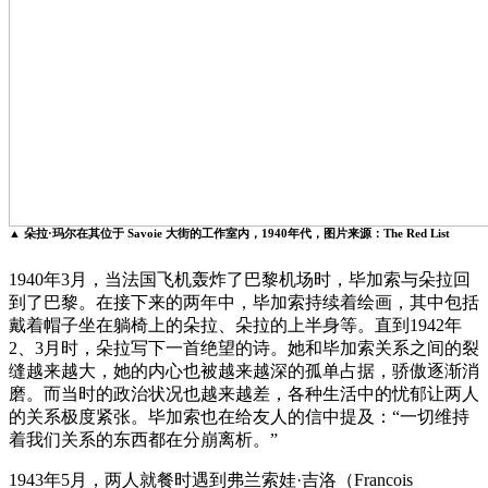
▲ 朵拉·玛尔在其位于 Savoie 大街的工作室内，1940年代，图片来源：The Red List
1940年3月，当法国飞机轰炸了巴黎机场时，毕加索与朵拉回
到了巴黎。在接下来的两年中，毕加索持续着绘画，其中包括
戴着帽子坐在躺椅上的朵拉、朵拉的上半身等。直到1942年
2、3月时，朵拉写下一首绝望的诗。她和毕加索关系之间的裂
缝越来越大，她的内心也被越来越深的孤单占据，骄傲逐渐消
磨。而当时的政治状况也越来越差，各种生活中的忧郁让两人
的关系极度紧张。毕加索也在给友人的信中提及：“一切维持
着我们关系的东西都在分崩离析。”
1943年5月，两人就餐时遇到弗兰索娃·吉洛（Francois