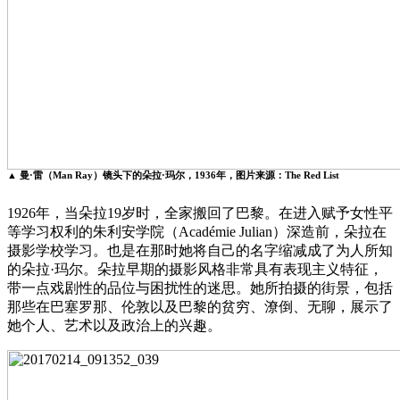
▲ 曼·雷（Man Ray）镜头下的朵拉·玛尔，1936年，图片来源：The Red List
1926年，当朵拉19岁时，全家搬回了巴黎。在进入赋予女性平
等学习权利的朱利安学院（Académie Julian）深造前，朵拉在
摄影学校学习。也是在那时她将自己的名字缩减成了为人所知
的朵拉·玛尔。朵拉早期的摄影风格非常具有表现主义特征，
带一点戏剧性的品位与困扰性的迷思。她所拍摄的街景，包括
那些在巴塞罗那、伦敦以及巴黎的贫穷、潦倒、无聊，展示了
她个人、艺术以及政治上的兴趣。