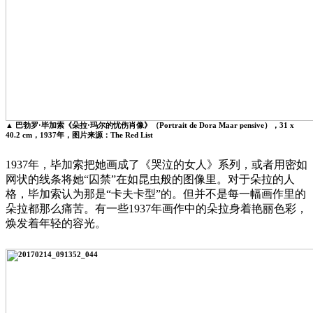
▲ 巴勃罗·毕加索《朵拉·玛尔的忧伤肖像》（Portrait de Dora Maar pensive），31 x
40.2 cm，1937年，图片来源：The Red List
1937年，毕加索把她画成了《哭泣的女人》系列，或者用密如
网状的线条将她“囚禁”在如昆虫般的图像里。对于朵拉的人
格，毕加索认为那是“卡夫卡型”的。但并不是每一幅画作里的
朵拉都那么痛苦。有一些1937年画作中的朵拉身着艳丽色彩，
焕发着年轻的容光。