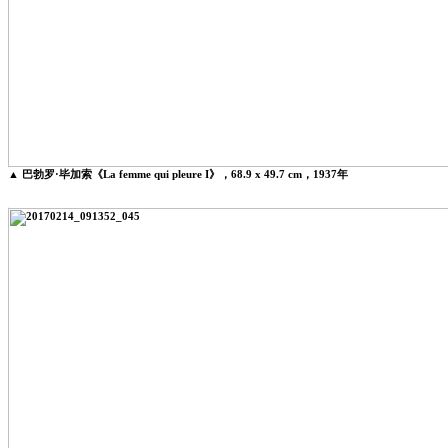
▲ 巴勃罗·毕加索《La femme qui pleure I》，68.9 x 49.7 cm，1937年