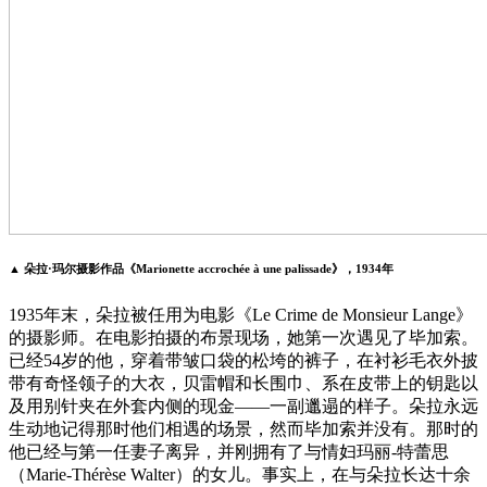
▲ 朵拉·玛尔摄影作品《Marionette accrochée à une palissade》，1934年
1935年末，朵拉被任用为电影《Le Crime de Monsieur Lange》
的摄影师。在电影拍摄的布景现场，她第一次遇见了毕加索。
已经54岁的他，穿着带皱口袋的松垮的裤子，在衬衫毛衣外披
带有奇怪领子的大衣，贝雷帽和长围巾、系在皮带上的钥匙以
及用别针夹在外套内侧的现金——一副邋遢的样子。朵拉永远
生动地记得那时他们相遇的场景，然而毕加索并没有。那时的
他已经与第一任妻子离异，并刚拥有了与情妇玛丽-特蕾思
（Marie-Thérèse Walter）的女儿。事实上，在与朵拉长达十余