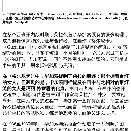
▲ 巴勃罗·毕加索《格尔尼卡》（Guernica），布面油画，349 × 776 cm，1937年，现藏
于圣索菲亚王后国家艺术中心博物馆（Museo Nacional Centro de Arte Reina Sofía），图
片来源：Wikipedia
在整个西班牙内战时期，朵拉代替了毕加索原有的摄像助理，
成为他摄像来源的见证与合作者。在画作《格尔尼卡》
（Guernica）中，她甚至帮忙绘制了几道竖直的笔触。在灵感
缪斯的启迪下，只花了短短一个月的时间，毕加索完成了长达
8米的壁画。毕加索说：“画作不是用来装饰公寓的，它们是战
争中的工具，用来抵制残酷与黑暗。”
在《格尔尼卡》中，毕加索提到了朵拉的痕迹：那个握着台灯
的女人。但讽刺的是，毕加索同样提及在画中与之相对的带灯
笼的女人是玛丽-特蕾思的化身。
据目击者称，在画作的创作
过程中，玛丽-特蕾思曾来到工作室与朵拉产生冲突，要求她
离开。在两人冲突的过程中，毕加索一直保持沉默，把去留选
择权留给这两位女人自己。于他而言，玛丽-特蕾思的温柔体
贴和朵拉的智慧聪颖，都是他想要的，而他又难以抉择。
在1936至1937年间，毕加索与朵拉合作创造了一系列照片图
像。与此同时，毕加索也创作了许多朵拉的肖像画，很多都包