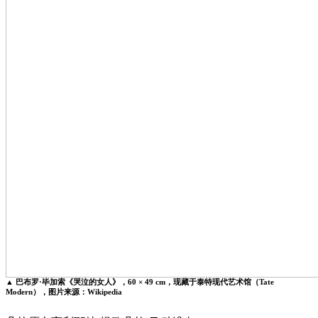
▲ 巴布罗·毕加索《哭泣的女人》，60 × 49 cm，现藏于泰特现代艺术馆（Tate
Modern），图片来源：Wikipedia