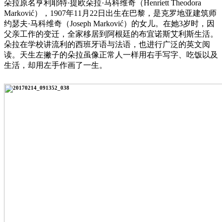
朵拉原名亨利耶特·提欧朵拉·马科维奇（Henriett Theodora
Marković），1907年11月22日出生在巴黎，是克罗地亚建筑师
约瑟夫·马科维奇（Joseph Marković）的女儿。在她3岁时，因
父亲工作的变迁，全家移居到阿根廷的布宜诺斯艾利斯生活。
朵拉在学校讲流利的西班牙语与法语，也进行广泛的英文阅
读。天生左撇子的朵拉虽像正常人一样用右手写字、吃饭以及
生活，却用左手作画了一生。