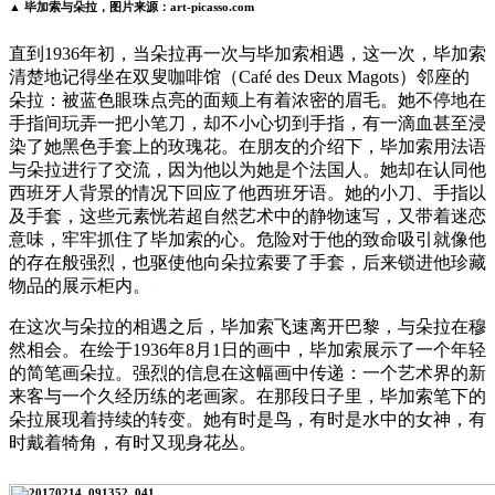
▲ 毕加索与朵拉，图片来源：art-picasso.com
直到1936年初，当朵拉再一次与毕加索相遇，这一次，毕加索
清楚地记得坐在双叟咖啡馆（Café des Deux Magots）邻座的
朵拉：被蓝色眼珠点亮的面颊上有着浓密的眉毛。她不停地在
手指间玩弄一把小笔刀，却不小心切到手指，有一滴血甚至浸
染了她黑色手套上的玫瑰花。在朋友的介绍下，毕加索用法语
与朵拉进行了交流，因为他以为她是个法国人。她却在认同他
西班牙人背景的情况下回应了他西班牙语。她的小刀、手指以
及手套，这些元素恍若超自然艺术中的静物速写，又带着迷恋
意味，牢牢抓住了毕加索的心。危险对于他的致命吸引就像他
的存在般强烈，也驱使他向朵拉索要了手套，后来锁进他珍藏
物品的展示柜内。
在这次与朵拉的相遇之后，毕加索飞速离开巴黎，与朵拉在穆
然相会。在绘于1936年8月1日的画中，毕加索展示了一个年轻
的简笔画朵拉。强烈的信息在这幅画中传递：一个艺术界的新
来客与一个久经历练的老画家。在那段日子里，毕加索笔下的
朵拉展现着持续的转变。她有时是鸟，有时是水中的女神，有
时戴着犄角，有时又现身花丛。