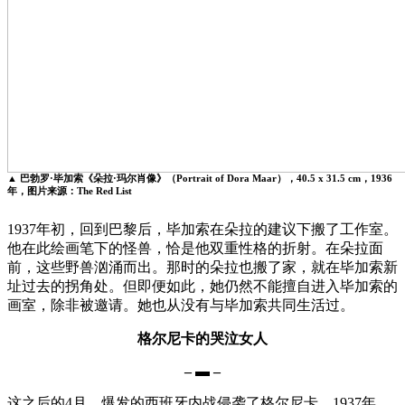
▲ 巴勃罗·毕加索《朵拉·玛尔肖像》（Portrait of Dora Maar），40.5 x 31.5 cm，1936
年，图片来源：The Red List
1937年初，回到巴黎后，毕加索在朵拉的建议下搬了工作室。
他在此绘画笔下的怪兽，恰是他双重性格的折射。在朵拉面
前，这些野兽汹涌而出。那时的朵拉也搬了家，就在毕加索新
址过去的拐角处。但即便如此，她仍然不能擅自进入毕加索的
画室，除非被邀请。她也从没有与毕加索共同生活过。
格尔尼卡的哭泣女人
– ▬ –
这之后的4月，爆发的西班牙内战侵袭了格尔尼卡。1937年