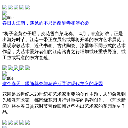
春日去江南，遇见的不只是醍醐寺和溥心畬
“梅子金黄杏子肥，麦花雪白菜花稀。”4月，春意渐浓，正是
出游好时节。江南一带正在展出或即将开幕的东方艺术展览，
呈现宗教艺术、近代书画、古代陶瓷、漆器等不同形式的艺术
作品，为艺术爱好者们的江南踏青之行增加或庄重或野逸、或
工致或写意的东方意蕴。
这个春天，跟随莫奈与马蒂斯寻访现代主义的花园
花园是19世纪末20世纪初艺术家重要的创作主题，从印象派到
先锋派艺术家，都围绕花园进行过重要的系列创作。《艺术新
闻》将在春日赏花时节带你回顾这些杰出艺术家的花园题材作
品。