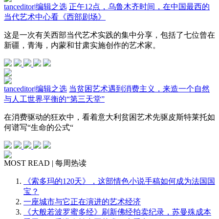
tanceditor
|
编辑之选
正午12点，乌鲁木齐时间，在中国最西的
当代艺术中心看《西部剧场》
这是一次有关西部当代艺术实践的集中分享，包括了七位曾在
新疆，青海，内蒙和甘肃实施创作的艺术家。
tanceditor
|
编辑之选
当贫困艺术遇到消费主义，来造一个自然
与人工世界平衡的“第三天堂”
在消费驱动的狂欢中，看着意大利贫困艺术先驱皮斯特莱托如
何谱写“生命的公式“
MOST READ | 每周热读
《索多玛的120天》，这部情色小说手稿如何成为法国国
宝？
一座城市与它正在演进的艺术经济
《大般若波罗蜜多经》刷新佛经拍卖纪录，苏曼殊成本