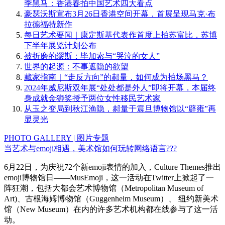
季黑马：香港春拍中国艺术四大看点
豪瑟沃斯宣布3月26日香港空间开幕，首展呈现马克·布
拉德福特新作
每日艺术要闻｜康定斯基代表作首度上拍苏富比，苏博
下半年展览计划公布
被折磨的缪斯：毕加索与“哭泣的女人”
世界的起源：不事遮隐的欲望
藏家指南｜“走反方向”的郝量，如何成为拍场黑马？
2024年威尼斯双年展“处处都是外人”即将开幕，本届终
身成就金狮奖授予两位女性移民艺术家
从玉之变局到秋江渔隐，郝量于震旦博物馆以“辟雍”再
显灵光
PHOTO GALLERY | 图片专题
当艺术与emoji相遇，美术馆如何玩转网络语言???
6月22日，为庆祝72个新emoji表情的加入，Culture Themes推出
emoji博物馆日——MusEmoji，这一活动在Twitter上掀起了一
阵狂潮，包括大都会艺术博物馆（Metropolitan Museum of
Art)、古根海姆博物馆（Guggenheim Museum）、 纽约新美术
馆（New Museum）在内的许多艺术机构都在线参与了这一活
动。