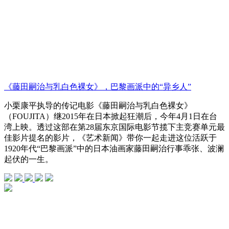
《藤田嗣治与乳白色裸女》，巴黎画派中的“异乡人”
小栗康平执导的传记电影《藤田嗣治与乳白色裸女》
（FOUJITA）继2015年在日本掀起狂潮后，今年4月1日在台
湾上映。透过这部在第28届东京国际电影节揽下主竞赛单元最
佳影片提名的影片，《艺术新闻》带你一起走进这位活跃于
1920年代“巴黎画派”中的日本油画家藤田嗣治行事乖张、波澜
起伏的一生。