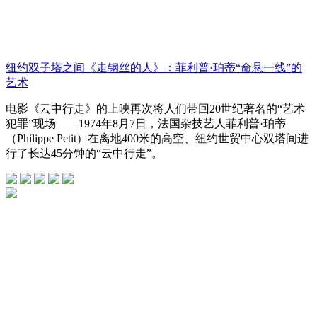
纽约双子塔之间《走钢丝的人》：菲利普·珀蒂“命悬一线”的
艺术
电影《云中行走》的上映再次将人们带回20世纪著名的“艺术
犯罪”现场——1974年8月7日，法国杂技艺人菲利普·珀蒂
（Philippe Petit）在离地400米的高空、纽约世贸中心双塔间进
行了长达45分钟的“云中行走”。