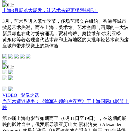
上海3月展览大爆发，让艺术来得更猛烈些吧！
3月，艺术界进入繁忙季节，多场艺博会在纽约、香港等城市
掀起艺术热潮。而在上海，美术馆、艺术空间与画廊的一大波
新展却也在此时纷纷涌现，贾科梅蒂、奥拉维尔·埃利亚松、
黄永砅等著名现当代艺术家和上海地区的大批年轻艺术家为这
座城市带来视觉上的新体验。
VIDEO | 影像之选
当艺术遭遇战争：《德军占领的卢浮宫》于上海国际电影节上
映
第19届上海电影节如期而至（6月11日至19日），在这期间展
映的影片当中，俄罗斯导演亚历山大·索科洛夫（Alexander
Sokurov）的最新作品《德军占领的卢浮宫》曾于2015年获得