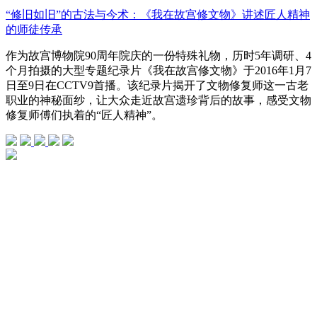
“修旧如旧”的古法与今术：《我在故宫修文物》讲述匠人精神
的师徒传承
作为故宫博物院90周年院庆的一份特殊礼物，历时5年调研、4
个月拍摄的大型专题纪录片《我在故宫修文物》于2016年1月7
日至9日在CCTV9首播。该纪录片揭开了文物修复师这一古老
职业的神秘面纱，让大众走近故宫遗珍背后的故事，感受文物
修复师傅们执着的“匠人精神”。