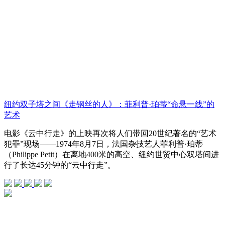
纽约双子塔之间《走钢丝的人》：菲利普·珀蒂“命悬一线”的
艺术
电影《云中行走》的上映再次将人们带回20世纪著名的“艺术
犯罪”现场——1974年8月7日，法国杂技艺人菲利普·珀蒂
（Philippe Petit）在离地400米的高空、纽约世贸中心双塔间进
行了长达45分钟的“云中行走”。