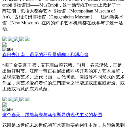
emoji博物馆日——MusEmoji，这一活动在Twitter上掀起了一
阵狂潮，包括大都会艺术博物馆（Metropolitan Museum of
Art)、古根海姆博物馆（Guggenheim Museum）、 纽约新美术
馆（New Museum）在内的许多艺术机构都在线参与了这一活
动。
春日去江南，遇见的不只是醍醐寺和溥心畬
“梅子金黄杏子肥，麦花雪白菜花稀。”4月，春意渐浓，正是
出游好时节。江南一带正在展出或即将开幕的东方艺术展览，
呈现宗教艺术、近代书画、古代陶瓷、漆器等不同形式的艺术
作品，为艺术爱好者们的江南踏青之行增加或庄重或野逸、或
工致或写意的东方意蕴。
这个春天，跟随莫奈与马蒂斯寻访现代主义的花园
花园是19世纪末20世纪初艺术家重要的创作主题，从印象派到