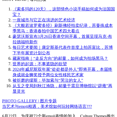
《索多玛的120天》，这部情色小说手稿如何成为法国国
宝？
一座城市与它正在演进的艺术经济
《大般若波罗蜜多经》刷新佛经拍卖纪录，苏曼殊成本
季黑马：香港春拍中国艺术四大看点
豪瑟沃斯宣布3月26日香港空间开幕，首展呈现马克·布
拉德福特新作
每日艺术要闻｜康定斯基代表作首度上拍苏富比，苏博
下半年展览计划公布
藏家指南｜“走反方向”的郝量，如何成为拍场黑马？
世界的起源：不事遮隐的欲望
2024年威尼斯双年展“处处都是外人”即将开幕，本届终
身成就金狮奖授予两位女性移民艺术家
被折磨的缪斯：毕加索与“哭泣的女人”
从玉之变局到秋江渔隐，郝量于震旦博物馆以“辟雍”再
显灵光
PHOTO GALLERY | 图片专题
当艺术与emoji相遇，美术馆如何玩转网络语言???
6月22日，为庆祝72个新emoji表情的加入，Culture Themes推出