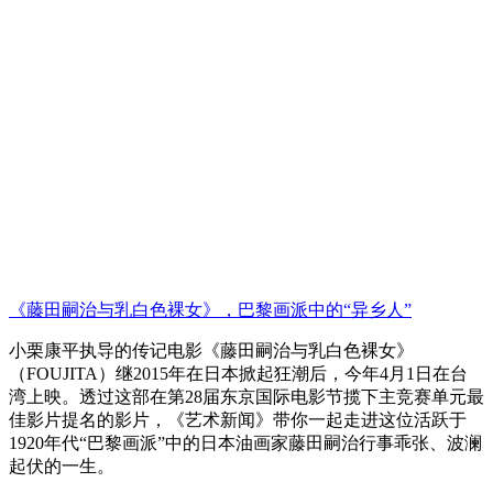
《藤田嗣治与乳白色裸女》，巴黎画派中的“异乡人”
小栗康平执导的传记电影《藤田嗣治与乳白色裸女》
（FOUJITA）继2015年在日本掀起狂潮后，今年4月1日在台
湾上映。透过这部在第28届东京国际电影节揽下主竞赛单元最
佳影片提名的影片，《艺术新闻》带你一起走进这位活跃于
1920年代“巴黎画派”中的日本油画家藤田嗣治行事乖张、波澜
起伏的一生。