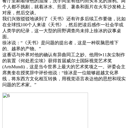
餐厅里刷着绿色的油漆，洗手间里有纽约街头常见的涂鸦。两
个人都不挑剔，就着冰水、煎蛋、薯条和面片在火车沙发椅上
对座，然后交谈。
我们兴致驳驳地谈到了《天书》还有许多后续工作要做，比如
在全球找100个人来读《天书》，然后把读后感作一社会学或
人类学的纪录，这一大型的田野调查尚未排上徐冰的议事桌
面。
徐冰说：“《天书》是问题的提出者，这是一种双脑思维下
的、越界的产物。”
这番话与外界对他的确认有异曲同工之妙。他用9•11灰尘制作
的装置《何处惹尘埃》获得首届威尔士国际视觉艺术奖
(ArtsMundi)，这是当今世界上最大的艺术奖项之一。评委会主
席奥奎在授奖辞中评价他说：“徐冰是一位能够超越文化界
线，将东西方文化相互转换，用视觉语言表达他的思想和现实
问题的艺术家。”