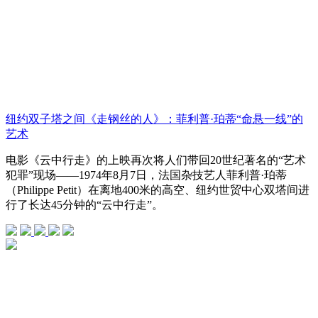
纽约双子塔之间《走钢丝的人》：菲利普·珀蒂“命悬一线”的
艺术
电影《云中行走》的上映再次将人们带回20世纪著名的“艺术
犯罪”现场——1974年8月7日，法国杂技艺人菲利普·珀蒂
（Philippe Petit）在离地400米的高空、纽约世贸中心双塔间进
行了长达45分钟的“云中行走”。