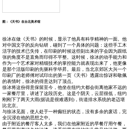
图：《天书》在台北美术馆
徐冰在做《天书》的时候，显示了他具有科学精神的一面。他
对中国文字的反向钻研，碰到了一个具体的问题：这些手工木
活字的技术已失传，在印刷的时候这些刻出来的字会因为跟纸
张的角度不是直角而印得不平整。这时候，徐冰的动手能力和
作为一个艺术家对精细技术的掌控能力就表现出来了，他更像
是那个活版印刷的先驱科学毕昇。最后，当北京郊区大兴一个
印刷厂的老师傅对试印出的第一页《天书》透露出惊讶和敬佩
的表情时，徐冰的得意达到了顶点。
徐冰将这份得意保留至今，他坐在纽约大都会街离他家不远的
一家餐厅里，讲述了这段历史。这是个阴天，云层很低，纽约
刚刚下了两天大雨(据说是很难遇到)，街道排水系统的老迈堪
比北京。
与徐冰见面，使人处于一种癫狂的状态，没有多余的废话，完
全沉浸在他的思想之中。
由于附近的餐厅客人太多，我们在他家附近的早餐厅用午餐，