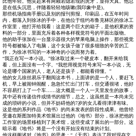
比他年轻。他笑起来有两颗若隐若现的虎牙，显得天真。他总
是在低头沉思，伴随着轻轻地咳嗽(我印象中是)。
那些机场指南手册以及别的报刊剪报、印刷品，在五年时间
内，都落入到徐冰的手中，在他位于纽约布鲁克林区的徐冰工
作室里，他打开给我看：这是两个巨大的箱子，是他积累的资
料的一部分，里面充斥着各种各样视觉符号的平面出版物。
他的助手张加在一台显示器很大的苹果电脑上操作，那些视觉
符号都被输入了电脑，这个女孩子做了很多细致的辛苦的工
作，为徐冰书写的一本神奇的小说而努力着。
“我正在写一本小说。”徐冰取过来一个硬皮本，翻开来给我
看，但上面没有一个字。“我想用视觉符号来写一本小说，无
论是哪个国家的人，老人还是孩子，都能看得懂。”
他的女儿徐丝易乐于翻阅这本书，上面讲的是一个人，要赶飞
机，早上被闹钟闹醒，急急忙忙出门打车，但交通很堵，他好
不容易打上了一个车……这大概是一个人一天里发生的故事，
其中还有传递信件或情书的细节，总之，这虽然是一本尚未完
成的琐碎的小说，但并不妨碍他的7岁的女儿看得津津有味。
这是他的系列作品《地书》的尚未发表的阶段性成果。他曾经
受邀在斯图加特美术馆展出过他的《地书》部分，徐冰把他的
工作室的场景移植到了美术馆，这些变成了展出的一部分。这
暗示着《地书》将是一个没有开始没有结束的计划。
他这样阐述对《地书》的思考：“《天书》表达了我对现存文