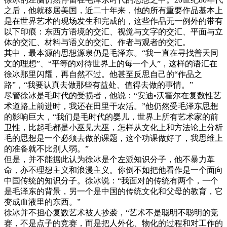
之后，他就移居美国，近二十年来，他的所有重要作品基本上
是在世界艺术的现场发生和完成的，这些作品无一例外的带有
以下印痕：东西方语境的交汇、视觉与文字的交汇、平面与立
体的交汇、材料与语义的交汇、作者与观者的交汇。
其中，最本源的思想源泉仍是毛泽东。“我一直在寻找普天同
文的理想”、“平等的对待世界上的每一个人”，这样的语汇在
徐冰那里闪耀，再自然不过。他甚至反思自己的“作品之
路”，“我要认真去做那些有益处、值得去做的事情。”
尽管徐冰是毛时代的受损者，他说：“安迪•沃霍尔在复数性艺
术道路上前进时，我还在田里干农活。”他仍然受毛泽东思想
的影响巨大，“我们是毛时代的婴儿，世界上所有艺术家的前
卫性，比起毛都是小巫见大巫，怎样从文化上和方法论上分析
毛的思想是一个必须去做的课题，这个功课做好了，我思维上
的准备就不比别人弱。”
但是，并不能据此认为徐冰是个左派知识分子，他不暴力革
命，亦不理想主义和浪漫主义。你倒不如把他看作是一个面向
中国传统的知识分子。徐冰说：“我面对的传统有两个，一个
是毛泽东的背景，另一个是中国的传统文化和父母的教育，它
变成血液里的东西。”
徐冰并不担心复数艺术被人抄袭，“艺术不是聪明不聪明的竞
赛，不是点子的竞赛，而是把人外化、物化的过程和对工作的