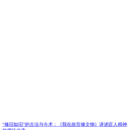
“修旧如旧”的古法与今术：《我在故宫修文物》讲述匠人精神