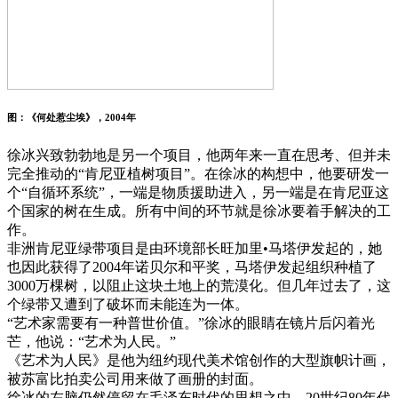
图：《何处惹尘埃》，2004年
徐冰兴致勃勃地是另一个项目，他两年来一直在思考、但并未
完全推动的“肯尼亚植树项目”。在徐冰的构想中，他要研发一
个“自循环系统”，一端是物质援助进入，另一端是在肯尼亚这
个国家的树在生成。所有中间的环节就是徐冰要着手解决的工
作。
非洲肯尼亚绿带项目是由环境部长旺加里•马塔伊发起的，她
也因此获得了2004年诺贝尔和平奖，马塔伊发起组织种植了
3000万棵树，以阻止这块土地上的荒漠化。但几年过去了，这
个绿带又遭到了破坏而未能连为一体。
“艺术家需要有一种普世价值。”徐冰的眼睛在镜片后闪着光
芒，他说：“艺术为人民。”
《艺术为人民》是他为纽约现代美术馆创作的大型旗帜计画，
被苏富比拍卖公司用来做了画册的封面。
徐冰的左脑仍然停留在毛泽东时代的思想之中。20世纪80年代