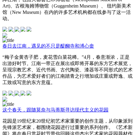
Art)、古根海姆博物馆（Guggenheim Museum）、 纽约新美术
馆（New Museum）在内的许多艺术机构都在线参与了这一活
动。
春日去江南，遇见的不只是醍醐寺和溥心畬
“梅子金黄杏子肥，麦花雪白菜花稀。”4月，春意渐浓，正是
出游好时节。江南一带正在展出或即将开幕的东方艺术展览，
呈现宗教艺术、近代书画、古代陶瓷、漆器等不同形式的艺术
作品，为艺术爱好者们的江南踏青之行增加或庄重或野逸、或
工致或写意的东方意蕴。
这个春天，跟随莫奈与马蒂斯寻访现代主义的花园
花园是19世纪末20世纪初艺术家重要的创作主题，从印象派到
先锋派艺术家，都围绕花园进行过重要的系列创作。《艺术新
闻》将在春日赏花时节带你回顾这些杰出艺术家的花园题材作