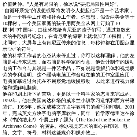
价值延伸。”人是有局限的，徐冰说“要把局限性用好”。
“自循环系统”的设想或即将发明令人想起他不是一个艺术家，
而是一个科学工作者和社会工作者。你想想，假设两美金等于
10棵树，一个美国家庭的孩子用两美金从网上订购了10
棵“树”(中国字，由徐冰教给肯尼亚的孩子们写，通过复数艺
术的手段编号纪念)，在肯尼亚的绿带上就增加了10棵树，与
此同时，大屏幕上有肯尼亚传来的信息，每秒钟都在用圆点显
示“木”的符号。
他的科学工作者的心态从未停止过，你可以这样理解，他的左
脑是毛泽东思想，而右脑是科学家的创意。他设计制作的缓动
电脑工作台与其说是一件艺术品，不如说是缓解肌体和视觉疲
劳的专利发明。这个缓动电脑工作台就在他的工作室里应用，
电脑屏幕通过台托在不易察觉地缓慢移动，以此来进行视力保
健和缓解电脑病。
他在印刷上所下的苦功，更是以一个科学家的态度来完成的。
1992年，他在美国南达科塔的威米兰小镇学习造纸和西方书籍
装订。1996年，他完成英文方块字教科书的编写和印制。2001
年，完成英文方块字电脑字库软件，同年，哲学家德里达在徐
冰《书的结束?》个展上作了题为《The End of the Bookor the
Archiveto Come》的演讲。徐冰视觉艺术的重心在印刷、电
脑、文字、符号、材料这些媒介和媒介物上。