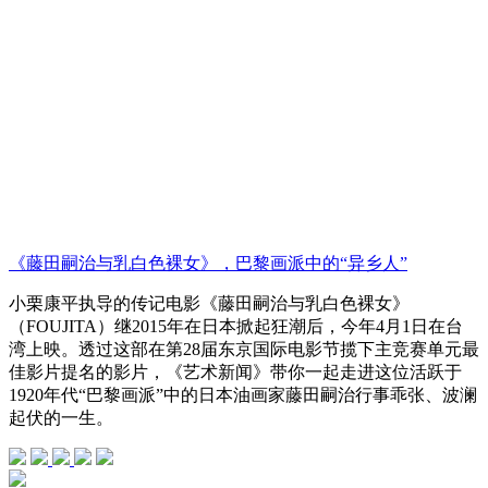
《藤田嗣治与乳白色裸女》，巴黎画派中的“异乡人”
小栗康平执导的传记电影《藤田嗣治与乳白色裸女》
（FOUJITA）继2015年在日本掀起狂潮后，今年4月1日在台
湾上映。透过这部在第28届东京国际电影节揽下主竞赛单元最
佳影片提名的影片，《艺术新闻》带你一起走进这位活跃于
1920年代“巴黎画派”中的日本油画家藤田嗣治行事乖张、波澜
起伏的一生。