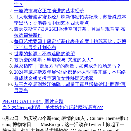
宝？
一座城市与它正在演进的艺术经济
《大般若波罗蜜多经》刷新佛经拍卖纪录，苏曼殊成本
季黑马：香港春拍中国艺术四大看点
豪瑟沃斯宣布3月26日香港空间开幕，首展呈现马克·布
拉德福特新作
每日艺术要闻｜康定斯基代表作首度上拍苏富比，苏博
下半年展览计划公布
世界的起源：不事遮隐的欲望
被折磨的缪斯：毕加索与“哭泣的女人”
藏家指南｜“走反方向”的郝量，如何成为拍场黑马？
2024年威尼斯双年展“处处都是外人”即将开幕，本届终
身成就金狮奖授予两位女性移民艺术家
从玉之变局到秋江渔隐，郝量于震旦博物馆以“辟雍”再
显灵光
PHOTO GALLERY | 图片专题
当艺术与emoji相遇，美术馆如何玩转网络语言???
6月22日，为庆祝72个新emoji表情的加入，Culture Themes推出
emoji博物馆日——MusEmoji，这一活动在Twitter上掀起了一
阵狂潮，包括大都会艺术博物馆（Metropolitan Museum of