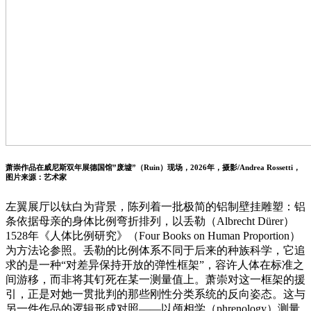
萧崇作品在威尼斯双年展德国馆”废墟”（Ruin）现场，2026年，摄影/Andrea Rossetti，
图片来源：艺术家
左翼展厅以钛白为背景，陈列着一批极简的铝制壁挂雕塑：铝
条依据母亲的身体比例弯折排列，以丢勒（Albrecht Dürer）
1528年《人体比例研究》（Four Books on Human Proportion）
为方法论参照。丢勒的比例体系不同于后来的种族科学，它追
求的是一种“对差异保持开放的弹性框架”，容许人体在标准之
间游移，而非将其钉死在某一测量值上。萧崇对这一框架的援
引，正是对她一贯批判的那些刚性分类系统的反向姿态。这与
另一件作品的逻辑形成对照——以颅相学（phrenology）测量