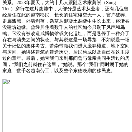
关系。2023年夏天，大约十几人跟随艺术家萧崇（Sung
Tieu）穿行在这片废墟中，大部分是艺术从业者，还有几位曾
经居住在此的越南移民。长长的住宅楼空无一人，窗户破碎、
走廊漆黑、外墙剥落，杂草从混凝土裂缝中生长出来，逐渐吞
没建筑边缘。曾经居住着数千人的社区如今只剩下风声和鸟
鸣。它没有被改造成博物馆或文化遗址，而是悬停于一种介于
存在与消失之间的状态。与其说这是一场导览，不如说是一场
关于记忆的集体考古。萧崇带领我们进入废弃楼道、地下空间
与房间。她讲述建筑的建造历史、居民构成以及自己在这里度
过的童年。最后，她带我们来到那间曾与母亲共同生活过的房
间，“我们之前就住在这里，”她说。那个“我们”同时属于她的
家庭、数千名越南劳工，以及整个东德晚期的移民史。