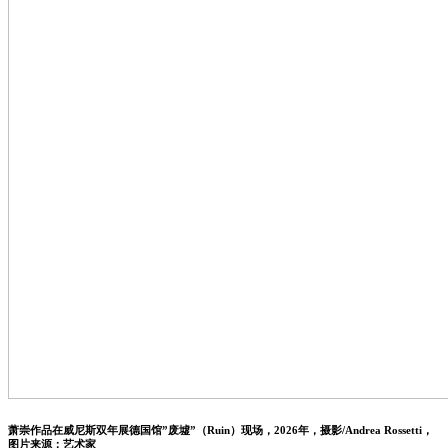
萧崇作品在威尼斯双年展德国馆”废墟”（Ruin）现场，2026年，摄影/Andrea Rossetti，
图片来源：艺术家