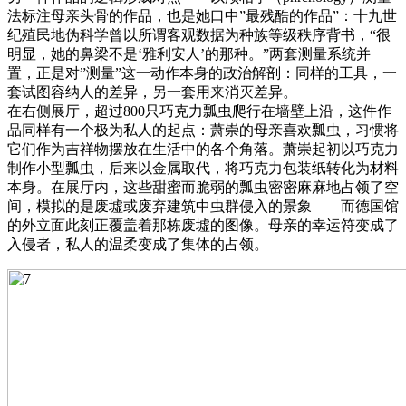
法标注母亲头骨的作品，也是她口中”最残酷的作品”：十九世
纪殖民地伪科学曾以所谓客观数据为种族等级秩序背书，“很
明显，她的鼻梁不是‘雅利安人’的那种。”两套测量系统并
置，正是对”测量”这一动作本身的政治解剖：同样的工具，一
套试图容纳人的差异，另一套用来消灭差异。
在右侧展厅，超过800只巧克力瓢虫爬行在墙壁上沿，这件作
品同样有一个极为私人的起点：萧崇的母亲喜欢瓢虫，习惯将
它们作为吉祥物摆放在生活中的各个角落。萧崇起初以巧克力
制作小型瓢虫，后来以金属取代，将巧克力包装纸转化为材料
本身。在展厅内，这些甜蜜而脆弱的瓢虫密密麻麻地占领了空
间，模拟的是废墟或废弃建筑中虫群侵入的景象——而德国馆
的外立面此刻正覆盖着那栋废墟的图像。母亲的幸运符变成了
入侵者，私人的温柔变成了集体的占领。