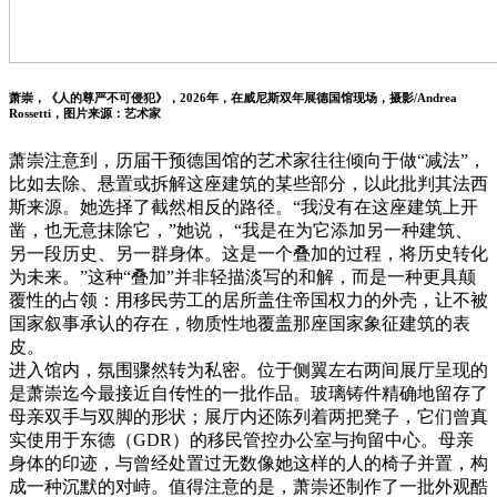
萧崇，《人的尊严不可侵犯》，2026年，在威尼斯双年展德国馆现场，摄影/Andrea
Rossetti，图片来源：艺术家
萧崇注意到，历届干预德国馆的艺术家往往倾向于做“减法”，
比如去除、悬置或拆解这座建筑的某些部分，以此批判其法西
斯来源。她选择了截然相反的路径。“我没有在这座建筑上开
凿，也无意抹除它，”她说， “我是在为它添加另一种建筑、
另一段历史、另一群身体。这是一个叠加的过程，将历史转化
为未来。”这种“叠加”并非轻描淡写的和解，而是一种更具颠
覆性的占领：用移民劳工的居所盖住帝国权力的外壳，让不被
国家叙事承认的存在，物质性地覆盖那座国家象征建筑的表
皮。
进入馆内，氛围骤然转为私密。位于侧翼左右两间展厅呈现的
是萧崇迄今最接近自传性的一批作品。玻璃铸件精确地留存了
母亲双手与双脚的形状；展厅内还陈列着两把凳子，它们曾真
实使用于东德（GDR）的移民管控办公室与拘留中心。母亲
身体的印迹，与曾经处置过无数像她这样的人的椅子并置，构
成一种沉默的对峙。值得注意的是，萧崇还制作了一批外观酷