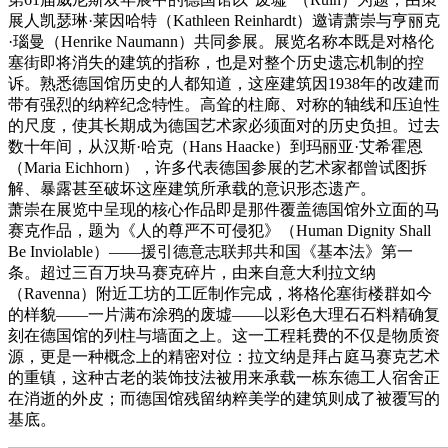
展人凯瑟琳·莱因哈特（Kathleen Reinhardt）邀请萧崇与亨丽克
·瑙曼（Henrike Naumann）共同参展。展览名称本既是对格伦
塞街即将消失的建筑的指称，也是对整个历史遗忘机制的控
诉。熟悉德国馆历史的人都知道，这座建筑因1938年的改建而
带有强烈的纳粹纪念特性。高耸的柱廊、对称的轴线和压迫性
的尺度，使其长期成为德国艺术家必须面对的历史负担。过去
数十年间，从汉斯·哈克（Hans Haacke）到玛丽亚·艾希霍恩
（Maria Eichhorn），许多代表德国参展的艺术家都曾试图拆
解、暴露甚至破坏这座建筑所承载的意识形态遗产。
萧崇在展览中呈现的核心作品即是那件覆盖德国馆外立面的马
赛克作品，题为《人的尊严不可侵犯》（Human Dignity Shall
Be Inviolable）——援引德意志联邦共和国《基本法》第一
条。超过三百万块马赛克碎片，由来自意大利拉文纳
（Ravenna）附近工坊的工匠制作完成，将格伦塞街楼群如今
的样貌——一片满布涂鸦的废墟——以彩色大理石石料精确复
刻在德国馆的列柱与墙面之上。这一工程耗费的不仅是物质资
源，更是一种概念上的精密对位：拉文纳是拜占庭马赛克艺术
的重镇，这种古老的装饰技法被用来承载一栋东德工人宿舍正
在消逝的外皮；而德国馆残留纳粹美学的建筑则成了被覆写的
基底。