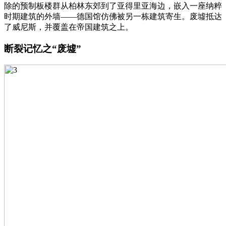
除的预制板楼群从柏林东郊到了亚得里亚海边，嵌入一座纳粹
时期建筑的外墙——德国馆仿佛被另一栋建筑寄生。废墟抵达
了威尼斯，并覆盖在帝国建筑之上。
断裂记忆之“废墟”