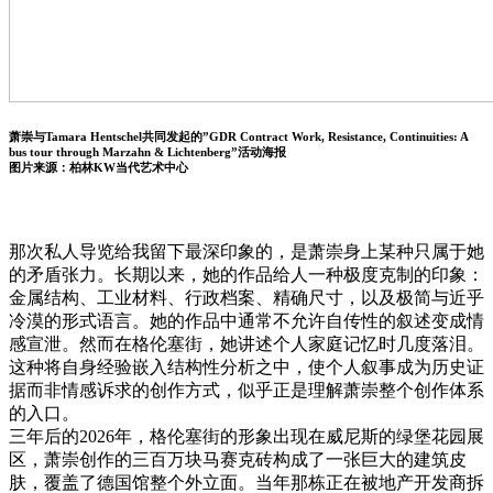
萧崇与Tamara Hentschel共同发起的”GDR Contract Work, Resistance, Continuities: A
bus tour through Marzahn & Lichtenberg”活动海报
图片来源：柏林KW当代艺术中心
那次私人导览给我留下最深印象的，是萧崇身上某种只属于她
的矛盾张力。长期以来，她的作品给人一种极度克制的印象：
金属结构、工业材料、行政档案、精确尺寸，以及极简与近乎
冷漠的形式语言。她的作品中通常不允许自传性的叙述变成情
感宣泄。然而在格伦塞街，她讲述个人家庭记忆时几度落泪。
这种将自身经验嵌入结构性分析之中，使个人叙事成为历史证
据而非情感诉求的创作方式，似乎正是理解萧崇整个创作体系
的入口。
三年后的2026年，格伦塞街的形象出现在威尼斯的绿堡花园展
区，萧崇创作的三百万块马赛克砖构成了一张巨大的建筑皮
肤，覆盖了德国馆整个外立面。当年那栋正在被地产开发商拆