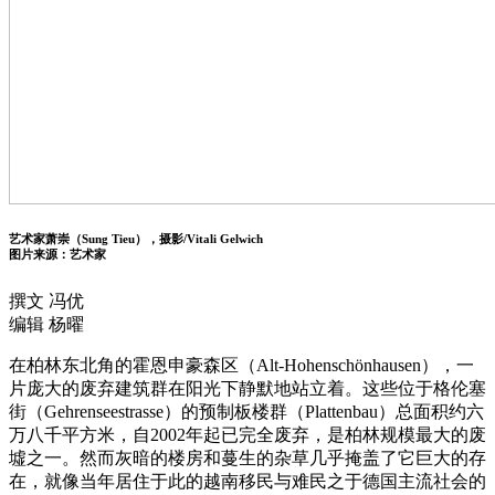
艺术家萧崇（Sung Tieu），摄影/Vitali Gelwich
图片来源：艺术家
撰文 冯优
编辑 杨曜
在柏林东北角的霍恩申豪森区（Alt-Hohenschönhausen），一
片庞大的废弃建筑群在阳光下静默地站立着。这些位于格伦塞
街（Gehrenseestrasse）的预制板楼群（Plattenbau）总面积约六
万八千平方米，自2002年起已完全废弃，是柏林规模最大的废
墟之一。然而灰暗的楼房和蔓生的杂草几乎掩盖了它巨大的存
在，就像当年居住于此的越南移民与难民之于德国主流社会的