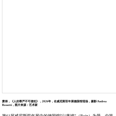
萧崇，《人的尊严不可侵犯》，2026年，在威尼斯双年展德国馆现场，摄影/Andrea
Rossetti，图片来源：艺术家
第61届威尼斯双年展中的德国馆以“废墟”（Ruin）为题，由策