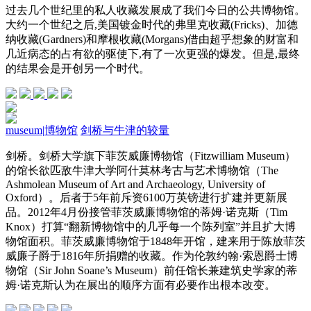
过去几个世纪里的私人收藏发展成了我们今日的公共博物馆。
大约一个世纪之后,美国镀金时代的弗里克收藏(Fricks)、加德
纳收藏(Gardners)和摩根收藏(Morgans)借由超乎想象的财富和
几近病态的占有欲的驱使下,有了一次更强的爆发。但是,最终
的结果会是开创另一个时代。
museum
|
博物馆
剑桥与牛津的较量
剑桥。剑桥大学旗下菲茨威廉博物馆（Fitzwilliam Museum）
的馆长欲匹敌牛津大学阿什莫林考古与艺术博物馆（The
Ashmolean Museum of Art and Archaeology, University of
Oxford）。后者于5年前斥资6100万英镑进行扩建并更新展
品。2012年4月份接管菲茨威廉博物馆的蒂姆·诺克斯（Tim
Knox）打算“翻新博物馆中的几乎每一个陈列室”并且扩大博
物馆面积。菲茨威廉博物馆于1848年开馆，建来用于陈放菲茨
威廉子爵于1816年所捐赠的收藏。作为伦敦约翰·索恩爵士博
物馆（Sir John Soane’s Museum）前任馆长兼建筑史学家的蒂
姆·诺克斯认为在展出的顺序方面有必要作出根本改变。