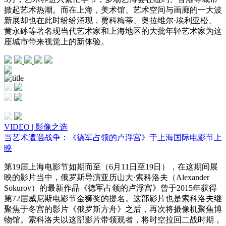
掀起艺术热潮。而在上海，美术馆、艺术空间与画廊的一大波
新展却也在此时纷纷涌现，贾科梅蒂、奥拉维尔·埃利亚松、
黄永砅等著名现当代艺术家和上海地区的大批年轻艺术家为这
座城市带来视觉上的新体验。
VIDEO | 影像之选
当艺术遭遇战争：《德军占领的卢浮宫》于上海国际电影节上
映
第19届上海电影节如期而至（6月11日至19日），在这期间展
映的影片当中，俄罗斯导演亚历山大·索科洛夫（Alexander
Sokurov）的最新作品《德军占领的卢浮宫》曾于2015年获得
第72届威尼斯电影节金狮奖的提名。这部影片也是索科洛夫继
聚焦于冬宫的影片《俄罗斯方舟》之后，再次将摄像机聚焦博
物馆。索科洛夫以这部影片带领观者，将时空拉回二战时期，