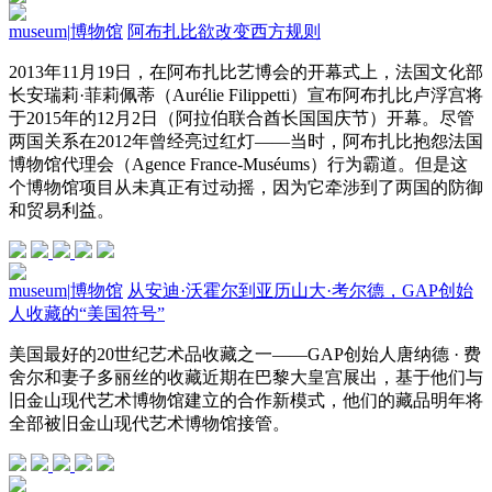
museum
|
博物馆
阿布扎比欲改变西方规则
2013年11月19日，在阿布扎比艺博会的开幕式上，法国文化部
长安瑞莉·菲莉佩蒂（Aurélie Filippetti）宣布阿布扎比卢浮宫将
于2015年的12月2日（阿拉伯联合酋长国国庆节）开幕。尽管
两国关系在2012年曾经亮过红灯——当时，阿布扎比抱怨法国
博物馆代理会（Agence France-Muséums）行为霸道。但是这
个博物馆项目从未真正有过动摇，因为它牵涉到了两国的防御
和贸易利益。
museum
|
博物馆
从安迪·沃霍尔到亚历山大·考尔德，GAP创始
人收藏的“美国符号”
美国最好的20世纪艺术品收藏之一——GAP创始人唐纳德 · 费
舍尔和妻子多丽丝的收藏近期在巴黎大皇宫展出，基于他们与
旧金山现代艺术博物馆建立的合作新模式，他们的藏品明年将
全部被旧金山现代艺术博物馆接管。