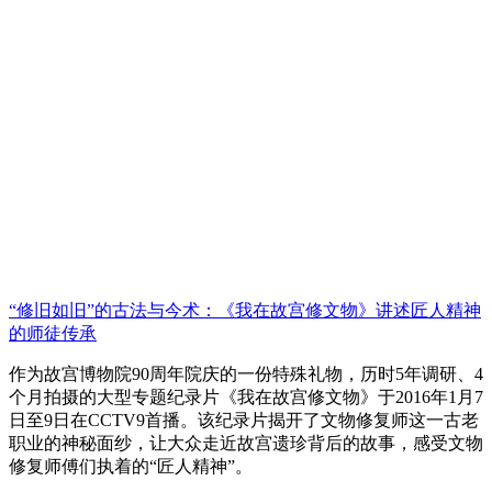
“修旧如旧”的古法与今术：《我在故宫修文物》讲述匠人精神
的师徒传承
作为故宫博物院90周年院庆的一份特殊礼物，历时5年调研、4
个月拍摄的大型专题纪录片《我在故宫修文物》于2016年1月7
日至9日在CCTV9首播。该纪录片揭开了文物修复师这一古老
职业的神秘面纱，让大众走近故宫遗珍背后的故事，感受文物
修复师傅们执着的“匠人精神”。