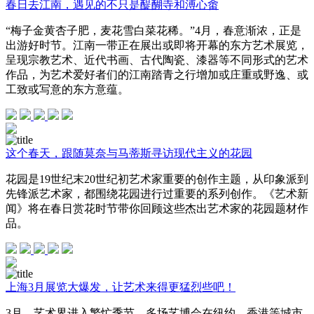
春日去江南，遇见的不只是醍醐寺和溥心畬
“梅子金黄杏子肥，麦花雪白菜花稀。”4月，春意渐浓，正是
出游好时节。江南一带正在展出或即将开幕的东方艺术展览，
呈现宗教艺术、近代书画、古代陶瓷、漆器等不同形式的艺术
作品，为艺术爱好者们的江南踏青之行增加或庄重或野逸、或
工致或写意的东方意蕴。
这个春天，跟随莫奈与马蒂斯寻访现代主义的花园
花园是19世纪末20世纪初艺术家重要的创作主题，从印象派到
先锋派艺术家，都围绕花园进行过重要的系列创作。《艺术新
闻》将在春日赏花时节带你回顾这些杰出艺术家的花园题材作
品。
上海3月展览大爆发，让艺术来得更猛烈些吧！
3月，艺术界进入繁忙季节，多场艺博会在纽约、香港等城市