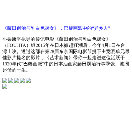
《藤田嗣治与乳白色裸女》，巴黎画派中的“异乡人”
小栗康平执导的传记电影《藤田嗣治与乳白色裸女》
（FOUJITA）继2015年在日本掀起狂潮后，今年4月1日在台
湾上映。透过这部在第28届东京国际电影节揽下主竞赛单元最
佳影片提名的影片，《艺术新闻》带你一起走进这位活跃于
1920年代“巴黎画派”中的日本油画家藤田嗣治行事乖张、波澜
起伏的一生。