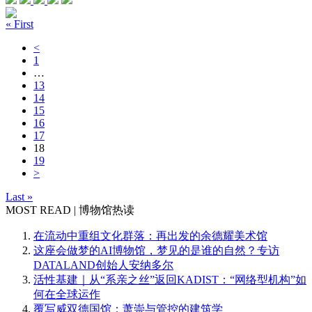
« First
<
1
…
13
14
15
16
17
18
19
>
Last »
MOST READ | 博物馆热读
在流动中重组文化群落：再出发的余德耀美术馆
这座会做梦的AI博物馆，梦见的是谁的自然？专访
DATALAND创始人安纳多尔
活性基建｜从“系亲之丝”返回KADIST：“网络型机构”如
何在全球运作
覆写威双德国馆：萧崇与管控的建筑学