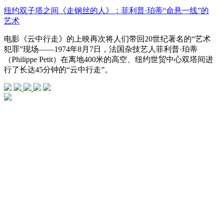
纽约双子塔之间《走钢丝的人》：菲利普·珀蒂“命悬一线”的
艺术
电影《云中行走》的上映再次将人们带回20世纪著名的“艺术
犯罪”现场——1974年8月7日，法国杂技艺人菲利普·珀蒂
（Philippe Petit）在离地400米的高空、纽约世贸中心双塔间进
行了长达45分钟的“云中行走”。