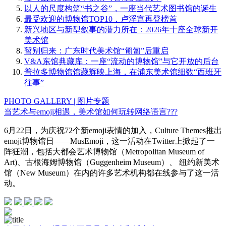
以人的尺度构筑“书之谷”，一座当代艺术图书馆的诞生
最受欢迎的博物馆TOP10，卢浮宫再登榜首
新兴地区与新型叙事的潜力所在：2026年十座全球新开
美术馆
暂别归来：广东时代美术馆“匍匐”后重启
V&A东馆典藏库：一座“流动的博物馆”与它开放的后台
普拉多博物馆馆藏辉映上海，在浦东美术馆细数“西班牙
往事”
PHOTO GALLERY | 图片专题
当艺术与emoji相遇，美术馆如何玩转网络语言???
6月22日，为庆祝72个新emoji表情的加入，Culture Themes推出
emoji博物馆日——MusEmoji，这一活动在Twitter上掀起了一
阵狂潮，包括大都会艺术博物馆（Metropolitan Museum of
Art)、古根海姆博物馆（Guggenheim Museum）、 纽约新美术
馆（New Museum）在内的许多艺术机构都在线参与了这一活
动。