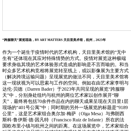
“跨服聊天”展览现场，BY ART MATTERS 天目里美术馆，杭州，2023年
作为一个诞生于疫情时代的艺术机构，天目里美术馆的“无中
生有”还体现在其应对特殊情势的方式。疫情对展览这种极端
要求身临其境的艺术体验形式造成的影响是不言而喻的。和当
时众多艺术机构竞相将展览转至线上，或以影像展为主要方式
（解决跨境运输问题）呈现展览的做法不同，天目里美术馆将
这一现状视为可以思索与工作的空间。例如在由艺术家李明与
达伦·贝德（Darren Bader）于2023年共同呈现的展览“跨服聊
天”中，分别身处纽约与杭州的两位艺术家以创作展开“聊
天”，最终将包括70余件作品在内的聊天成果呈现在天目里1层
现场的“401号公寓”中；同时期的另外一场展览的标题是“9189
公里”，这是艺术家组合奥尔加·梅萨（Olga Mesa）与弗朗西
斯科·鲁伊斯·德·因凡特（Francisco Ruiz de Infante）所在的法
国欧布里小镇与杭州之间的距离。在这场展览中，艺术家组合