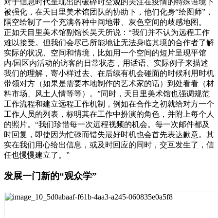
对于信息时代呈现出的破碎时空观的关注在疫情的特殊语境下
被强化，在天目里美术馆团队的协助下，他们化身“绘图师”，
隔空绘制了一个充满各种中间地带、灰色空间的歧感地图。
正如天目里美术馆副馆长吴天所说：“我们并不认为远程工作
难以接受。但我们会尽己所能地让无法身临其境的合作者了解
实际的状况、空间和情境，比如用一个空间的短片呈现平馆
内/园区内活动的访客的日常状态，用话语、实际例子来描述
我们的理解，寄小样过去、在后续有机会碰面的时候利用时机
带领对方（如果是需要本地制作的艺术家的话）到处看看（材
料市场、风土人情等等）。”同时，天目里美术馆也强调规范
工作流程和建立远程工作机制，例如在合作之初就给对方一个
工作人员的列表，标明其在工作中扮演的角色，并附上每个人
的照片。“我们珍惜每一次远程视频的机会。每一次邮件都及
时回复，即使因为忙碌而错失最好时机也会首先表达歉意。其
实在我们用心给出信息，或及时回应的同时，交互发生了，信
任也慢慢建立了。”
发展一门新的“观众学”