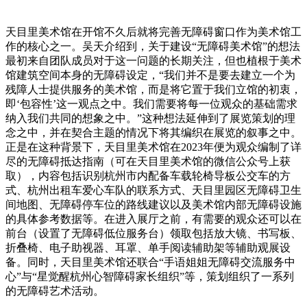
天目里美术馆在开馆不久后就将完善无障碍窗口作为美术馆工
作的核心之一。吴天介绍到，关于建设“无障碍美术馆”的想法
最初来自团队成员对于这一问题的长期关注，但也植根于美术
馆建筑空间本身的无障碍设定，“我们并不是要去建立一个为
残障人士提供服务的美术馆，而是将它置于我们立馆的初衷，
即‘包容性’这一观点之中。我们需要将每一位观众的基础需求
纳入我们共同的想象之中。”这种想法延伸到了展览策划的理
念之中，并在契合主题的情况下将其编织在展览的叙事之中。
正是在这种背景下，天目里美术馆在2023年便为观众编制了详
尽的无障碍抵达指南（可在天目里美术馆的微信公众号上获
取），内容包括识别杭州市内配备车载轮椅导板公交车的方
式、杭州出租车爱心车队的联系方式、天目里园区无障碍卫生
间地图、无障碍停车位的路线建议以及美术馆内部无障碍设施
的具体参考数据等。在进入展厅之前，有需要的观众还可以在
前台（设置了无障碍低位服务台）领取包括放大镜、书写板、
折叠椅、电子助视器、耳罩、单手阅读辅助架等辅助观展设
备。同时，天目里美术馆还联合“手语姐姐无障碍交流服务中
心”与“星觉醒杭州心智障碍家长组织”等，策划组织了一系列
的无障碍艺术活动。