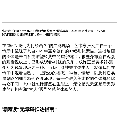
张云垚《时间》于“360°：我们为何绘画？”展览现场，2025 年 © 张云垚，BY ART
MATTERS 天目里美术馆，杭州，摄影/邱昊阳
在“360°: 我们为何绘画？”的展览现场，艺术家张云垚在一个
镜厅中呈现了其自2021年至今创作的42幅毛毡素描。这批绘画
的图像是来自各类雕塑经典中的眉宇细部，被整齐布置在观众
的观看视线上，已形成观看-对视的关系，或许正是美术馆-观
众互为镜鉴现场之一种。当我们凝神关注镜中人，就像我们在
镜子中观看自己，一些微妙的姿态、神色、情绪，以及其它易
遭忽略的细节就会逐渐涌现。每一个进入美术馆的个体都如此
与众不同，其中就包括那些在生理上（无论是先天还是后天形
成的）拥有和“常人”迥异的感官体验的人。
请阅读“无障碍抵达指南”