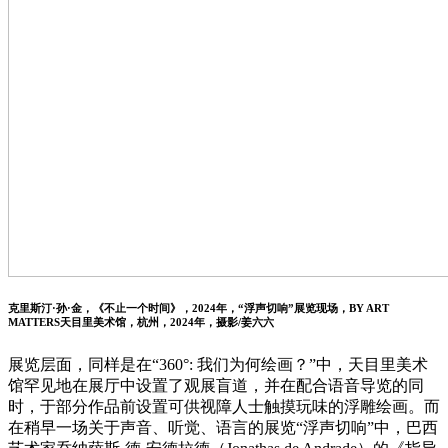
克里斯汀·孙·金，《不止一个时间》，2024年，“浮声切响”展览现场，BY ART
MATTERS天目里美术馆，杭州，2024年，摄影/姜六六
展览层面，同样是在“360°: 我们为何绘画？”中，天目里美术
馆罕见地在展厅中设置了观展盲道，并在配合语音导览的同
时，于部分作品前设置可供视障人士触摸玩味的浮雕绘画。而
在稍早一场关于声音、听觉、语言的展览“浮声切响”中，巴西