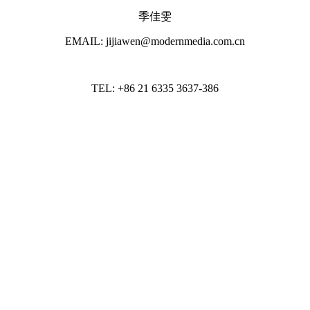
季佳雯
EMAIL: jijiawen@modernmedia.com.cn
TEL: +86 21 6335 3637-386