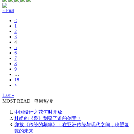
« First
<
1
2
3
4
5
6
7
8
9
…
18
>
Last »
MOST READ | 每周热读
中国设计之花何时开放
杜尚的《泉》剽窃了谁的创意？
弹拨《传统的频率》：在亚洲传统与现代之间，映照复
数的未来