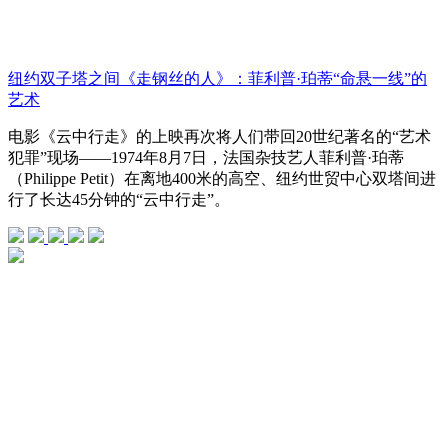
纽约双子塔之间《走钢丝的人》：菲利普·珀蒂“命悬一线”的
艺术
电影《云中行走》的上映再次将人们带回20世纪著名的“艺术
犯罪”现场——1974年8月7日，法国杂技艺人菲利普·珀蒂
（Philippe Petit）在离地400米的高空、纽约世贸中心双塔间进
行了长达45分钟的“云中行走”。