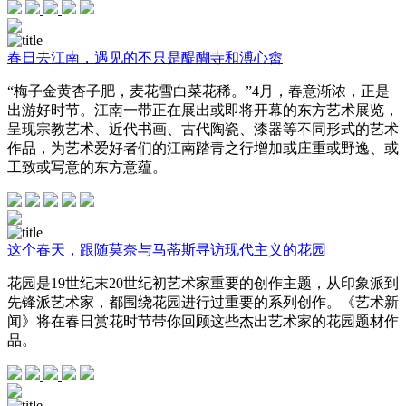
春日去江南，遇见的不只是醍醐寺和溥心畬
“梅子金黄杏子肥，麦花雪白菜花稀。”4月，春意渐浓，正是
出游好时节。江南一带正在展出或即将开幕的东方艺术展览，
呈现宗教艺术、近代书画、古代陶瓷、漆器等不同形式的艺术
作品，为艺术爱好者们的江南踏青之行增加或庄重或野逸、或
工致或写意的东方意蕴。
这个春天，跟随莫奈与马蒂斯寻访现代主义的花园
花园是19世纪末20世纪初艺术家重要的创作主题，从印象派到
先锋派艺术家，都围绕花园进行过重要的系列创作。《艺术新
闻》将在春日赏花时节带你回顾这些杰出艺术家的花园题材作
品。