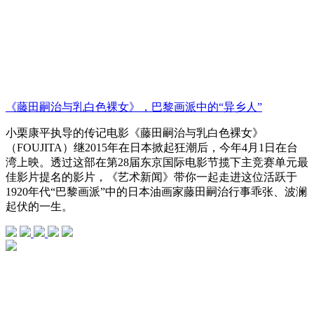
《藤田嗣治与乳白色裸女》，巴黎画派中的“异乡人”
小栗康平执导的传记电影《藤田嗣治与乳白色裸女》
（FOUJITA）继2015年在日本掀起狂潮后，今年4月1日在台
湾上映。透过这部在第28届东京国际电影节揽下主竞赛单元最
佳影片提名的影片，《艺术新闻》带你一起走进这位活跃于
1920年代“巴黎画派”中的日本油画家藤田嗣治行事乖张、波澜
起伏的一生。