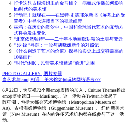
打卡这只古根海姆里的金马桶？！病毒式传播如何影响
Ins时代的美术馆
行动吧！就现在 ——在黑特·史德耶尔新书《屏幕上的受
苦者》中寻求连接当下的视觉纽带
巫鸿：在历史的潮汐中，中国和全球当代艺术的互动方
式将会发生变化
“北京依然独特”——二十年本地画廊耕耘的土壤与变迁
“ 沙 径 ”寻踪：一段与胡晓媛新作的对照记
《什么创造了艺术的价值》探寻拍卖史上成交额最高的
10幅画作
“时代”休眠，民营美术馆遭遇“前进”之困
PHOTO GALLERY | 图片专题
当艺术与emoji相遇，美术馆如何玩转网络语言???
6月22日，为庆祝72个新emoji表情的加入，Culture Themes推出
emoji博物馆日——MusEmoji，这一活动在Twitter上掀起了一
阵狂潮，包括大都会艺术博物馆（Metropolitan Museum of
Art)、古根海姆博物馆（Guggenheim Museum）、 纽约新美术
馆（New Museum）在内的许多艺术机构都在线参与了这一活
动。