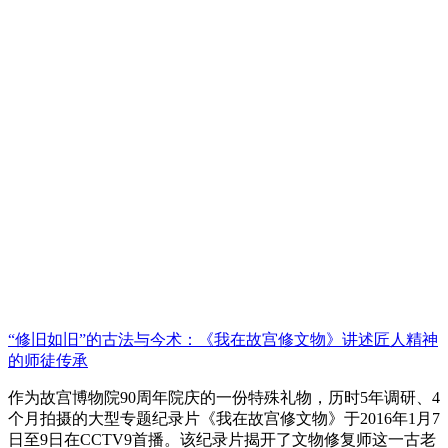
“修旧如旧”的古法与今术：《我在故宫修文物》讲述匠人精神
的师徒传承
作为故宫博物院90周年院庆的一份特殊礼物，历时5年调研、4
个月拍摄的大型专题纪录片《我在故宫修文物》于2016年1月7
日至9日在CCTV9首播。该纪录片揭开了文物修复师这一古老