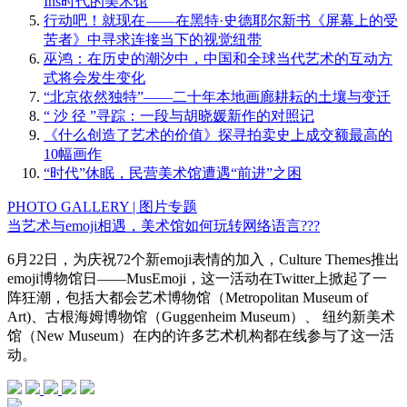
Ins时代的美术馆
行动吧！就现在 ——在黑特·史德耶尔新书《屏幕上的受
苦者》中寻求连接当下的视觉纽带
巫鸿：在历史的潮汐中，中国和全球当代艺术的互动方
式将会发生变化
“北京依然独特”——二十年本地画廊耕耘的土壤与变迁
“ 沙 径 ”寻踪：一段与胡晓媛新作的对照记
《什么创造了艺术的价值》探寻拍卖史上成交额最高的
10幅画作
“时代”休眠，民营美术馆遭遇“前进”之困
PHOTO GALLERY | 图片专题
当艺术与emoji相遇，美术馆如何玩转网络语言???
6月22日，为庆祝72个新emoji表情的加入，Culture Themes推出
emoji博物馆日——MusEmoji，这一活动在Twitter上掀起了一
阵狂潮，包括大都会艺术博物馆（Metropolitan Museum of
Art)、古根海姆博物馆（Guggenheim Museum）、 纽约新美术
馆（New Museum）在内的许多艺术机构都在线参与了这一活
动。