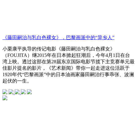
《藤田嗣治与乳白色裸女》，巴黎画派中的“异乡人”
小栗康平执导的传记电影《藤田嗣治与乳白色裸女》
（FOUJITA）继2015年在日本掀起狂潮后，今年4月1日在台
湾上映。透过这部在第28届东京国际电影节揽下主竞赛单元最
佳影片提名的影片，《艺术新闻》带你一起走进这位活跃于
1920年代“巴黎画派”中的日本油画家藤田嗣治行事乖张、波澜
起伏的一生。