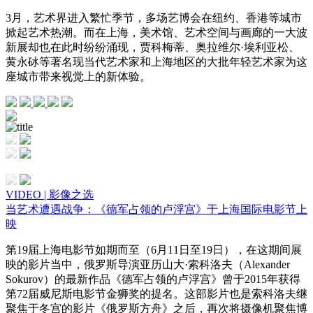
3月，艺术界进入繁忙季节，多场艺博会在纽约、香港等城市
掀起艺术热潮。而在上海，美术馆、艺术空间与画廊的一大波
新展却也在此时纷纷涌现，贾科梅蒂、奥拉维尔·埃利亚松、
黄永砅等著名现当代艺术家和上海地区的大批年轻艺术家为这
座城市带来视觉上的新体验。
VIDEO | 影像之选
当艺术遭遇战争：《德军占领的卢浮宫》于上海国际电影节上
映
第19届上海电影节如期而至（6月11日至19日），在这期间展
映的影片当中，俄罗斯导演亚历山大·索科洛夫（Alexander
Sokurov）的最新作品《德军占领的卢浮宫》曾于2015年获得
第72届威尼斯电影节金狮奖的提名。这部影片也是索科洛夫继
聚焦于冬宫的影片《俄罗斯方舟》之后，再次将摄像机聚焦博