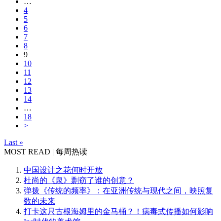
…
4
5
6
7
8
9
10
11
12
13
14
…
18
>
Last »
MOST READ | 每周热读
中国设计之花何时开放
杜尚的《泉》剽窃了谁的创意？
弹拨《传统的频率》：在亚洲传统与现代之间，映照复
数的未来
打卡这只古根海姆里的金马桶？！病毒式传播如何影响