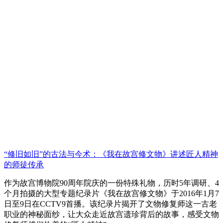
“修旧如旧”的古法与今术：《我在故宫修文物》讲述匠人精神
的师徒传承
作为故宫博物院90周年院庆的一份特殊礼物，历时5年调研、4
个月拍摄的大型专题纪录片《我在故宫修文物》于2016年1月7
日至9日在CCTV9首播。该纪录片揭开了文物修复师这一古老
职业的神秘面纱，让大众走近故宫遗珍背后的故事，感受文物