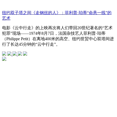
纽约双子塔之间《走钢丝的人》：菲利普·珀蒂“命悬一线”的
艺术
电影《云中行走》的上映再次将人们带回20世纪著名的“艺术
犯罪”现场——1974年8月7日，法国杂技艺人菲利普·珀蒂
（Philippe Petit）在离地400米的高空、纽约世贸中心双塔间进
行了长达45分钟的“云中行走”。