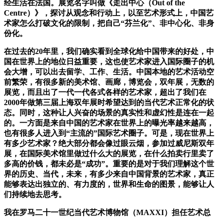
经生活在法国。展览名字叫做《走出中心（Out of the
Centre）》，探讨从观念和行动上，以至艺术形式上，中国艺
术家怎么打破文化的限制，把自己“芬兰化”、非中心化、非身
份化。
在过去的20年里，我们确实看到全球化给中国带来的好处，中
国在世界上的地位日益重要，这也使艺术家进入国际圈子的机
会大增，可以出去留学、工作、生活。中国本地的艺术活动空
前繁荣，有很多新的美术馆、画廊，博览会，双年展，无数的
展览，而且出了一代一代各式各样的艺术家，超出了我们在
2000年做第三届上海双年展时希望达到的当代艺术正常化的状
态。同时，这种让人兴奋的场景的真实性和虚幻性是连在一起
的。一方面是来自中国的艺术家在世界上的曝光率越来越高，
也有很多人进入到“主流的”国际艺术圈子。可是，现在世界上
有多少艺术家？绝大部分都会像过眼云烟，参加过威尼斯双年
展，在国际美术馆里做过什么大的展览，在什么拍卖行里卖了
多高的价钱，都未必是“成功”。重要的是对于我们理解这个世
界的历史、当代，未来，有多少来自中国背景的艺术家，真正
能够表达出独立的、有力度的，世界和生命的图景，能够让人
们持续地去思考。
我在罗马二十一世纪当代艺术博物馆（MAXXI）担任艺术总