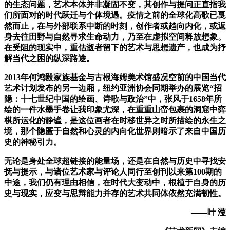
的生态问题，艺术本体并非凝固不变，其创作与提问正直指我
们所面对的时代跃迁与个体境遇。疫情之前的全球化高歌已戛
然而止，在与外部联系中断的时刻，创作者或趋向内化，或返
身去往田野与自然寻求生命动力，乃至在虚拟空间释放想象。
在受阻的现实中，重估逝者留下的艺术与思想遗产，也成为抒
解当代之困的纵深路途。
2013年何鸿毅家族基金与古根海姆美术馆盛况空前的中国当代
艺术计划发布的另一边厢，纽约亚洲协会同期举办的展览“招
隐：十七世纪中国的绘画、诗歌与政治”中，张风于1658年所
绘的一件水墨手卷让我印象尤深，在重重山峦包裹的洞窟中弈
棋所运化的静谧，是这位画者在时移世异之时所描绘的永生之
境，那个隐匿于自然和心灵的内向化世界则暗示了来自中国历
史的神秘引力。
无论是身处全球超链接的能量场，还是在自然与历史中寻找安
抚与提示，与诸位艺术家与评论人同行至创刊以来第100期的
中途，我们仍有理由相信，在时代大变动中，根植于自身的历
史与现实，应变与思辩能力并存的艺术共同体依然充满韧性。
——叶 滢