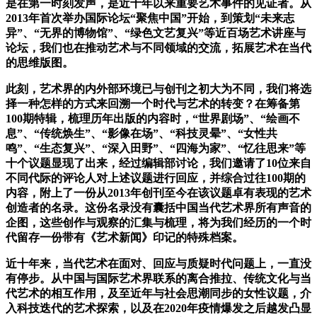
是在第一时刻发声，是近十年以来重要艺术事件的见证者。从
2013年首次举办国际论坛“聚焦中国”开始，到策划“未来志
异”、“无界的博物馆”、“绿色文艺复兴”等近百场艺术讲座与
论坛，我们也在推动艺术与不同领域的交流，拓展艺术在当代
的思维版图。
此刻，艺术界的内外部环境已与创刊之初大为不同，我们将选
择一种怎样的方式来回溯一个时代与艺术的转变？在筹备第
100期特辑，梳理历年出版的内容时，“世界剧场”、“绘画不
息”、“传统焕生”、“影像在场”、“科技灵晕”、“女性共
鸣”、“生态复兴”、“深入田野”、“四海为家”、“忆往思来”等
十个议题显现了出来，经过编辑部讨论，我们邀请了10位来自
不同代际的评论人对上述议题进行回应，并综合过往100期的
内容，附上了一份从2013年创刊至今在该议题卓有表现的艺术
创造者的名录。这份名录没有囊括中国当代艺术界所有声音的
企图，这些创作与观察的汇集与梳理，将为我们经历的一个时
代留存一份带有《艺术新闻》印记的特殊档案。
近十年来，当代艺术在面对、回应与质疑时代问题上，一直没
有停步。从中国与国际艺术界联系的离合推拉、传统文化与当
代艺术的相互作用，及至近年与社会思潮同步的女性议题，介
入科技迭代的艺术探索，以及在2020年疫情爆发之后越发凸显