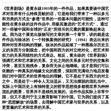
《世界剧场》是黄永砯1993年的一件作品，如果真要谈中国艺
术对世界有什么特殊贡献的话，它是给我们带来了一种以多元
和另类的方式去“参透”世界的一些基本问题的可能性，这种可
能性在黄永砯的这件作品中, 用极其激进的“艺术方式”， 通过
对一些被中国和全球的“正史”所排斥的元素的重新唤起来达
成。我为这个展览出版物写的文章的第一个章节，讲的就是这
件作品与徐冰的《一个转换案例的研究》（1994）表达出来的
两种对世界结构的理解。徐冰的作品延续了一种黑格尔历史主
义的东西方分割观念，把中国和西方的对立绝对化，把艺术和
权力的关系用线性的方式表达。相反，黄永砯的《世界剧场》
强调艺术和艺术家的关系、文化之间的关系多元时空的交集和
冲突，甚至互相残杀，复杂而无休止地继续。这才是我们可以
依赖的一种真实的地缘文化的图景，深刻而充满动力地启发着
我们对中国艺术的世界地位的理解。它不是处于东西方的对立
之中，而是处于一种令人无法适从，又无法摆脱的混乱当中。
实际上中国历史上有独特意义的哲学思想很多都视世界为种种
混乱的图景，世界并不是线性发展的。这件作品实际上非常中
国，但又不是列宁主义教育影响下的中国。它为我们提供了某
种“思想解放”的场景，去理解中国艺术家与世界的关系，以及
更普遍的艺术和世界的关系。