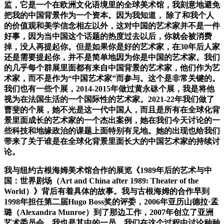
监，它是一个在欧洲文化语境里的全球美术馆，我刻意地避免
把我的中国背景作为一个资本。因为我知道， 除了和我个人
的价值观和美学信念相左以外，这对中国的艺术家并不是一件
好事，因为当中国这个话题的热度过去以后，你就会被消费
掉，没人再提起你。但是如果你是好的艺术家，在30年后人家
还是需要提起你，并不是简单地因为你是中国的艺术家。我们
的几乎每个群展里面都有来自中国背景的艺术家，他们作为艺
术家，而不是作为“中国艺术家”而参与。这个是非常关键的。
我们也有一些个展，2014-2015年做过黄永砯个展，我是将他
视为在法国生活的一个国际性的艺术家。2021-22年我们做了
曹斐的个展，她不光是这一代中国人，而且是所有在全球化背
景里面成长的艺术家的一个杰出案例，她在我们今天讨论的一
些科技和地缘政治的课题上面特别有见地。她的出现也给我们
带来了关于谁是在全球化背景里面长大的中国艺术家的持续讨
论。
我与纽约古根海姆美术馆合作的展览《1989年后的艺术与中
国：世界剧场（Art and China after 1989: Theater of the
World）》背后有着具体的故事。我与古根海姆的合作早到
1998年担任第二届Hugo Boss奖的评委，2006年亚历山德拉·孟
璐（Alexandra Munroe）到了那边工作，2007年创立了亚洲
艺术委员会，我也是其中的一员。我们在这个过程中讨论种种