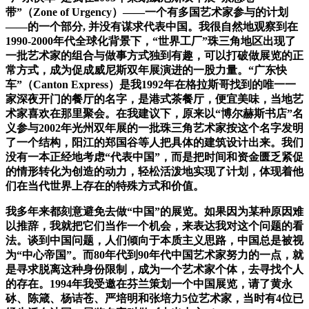
带”（Zone of Urgency）——一个有多国艺术家参与的计划
——的一个部分, 并没有谋求代表中国。我很自然地观察到在
1990-2000年代全球化背景下，“世界工厂”珠三角地区出现了
一批艺术家的组合与做事方式独到有趣，可以打破做展览的正
常方式，成为促成威尼斯双年展演进的一股力量。“广东快
车”（Canton Express）是我1992年在格拉斯哥找到的唯一一
家深夜开门的餐厅的名字，是港式茶餐厅，便宜美味，当地艺
术家喜欢在那里聚会。在我建议下，原来以“博尔赫斯书店”名
义参与2002年光州双年展的一批珠三角艺术家按这个名字发明
了一个结构，阳江的郑国谷等人把具体的建筑设计出来。我们
没有一本正经地考虑“代表中国”，而是把时间和资金匮乏紧促
的情形转化为创造的动力，轻松活泼地实现了计划，体现着他
们在当代世界上存在的特殊方式和价值。
我多年来都刻意避免去做“中国”的展览。如果因为某种原因难
以推辞，我就把它们当作一个机会，来表达我对这个问题的看
法。谈到中国问题，人们倾向于本质主义思路，中国总是被视
为“中心帝国”。而80年代到90年代中国艺术家努力的一点，就
是寻求脱离这种身份限制，成为一个艺术家个体，去寻找个人
的存在。1994年我受邀在芬兰策划一个中国展览，请了黄永
砅、陈箴、杨诘苍、严培明和张培力5位艺术家，当时有4位已