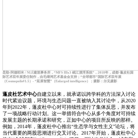
昆勒·阿德耶米 / NLÉ建筑事务所，“MFS IIIx3 岷江漂浮系统”，2018年，成都·蓬皮杜国
际艺术双年展委任制作，由毛继鸿艺术基金会支持；“全球都市”国际艺术双年展
（Cosmopolis#1.5）- “延展智慧”（Enlarged intelligence）；摄影：尔见摄影
蓬皮杜艺术中心
自建立以来，就承诺以跨学科的方法深入讨论
时代紧迫议题，环境与生态问题一直被纳入其讨论中，从2020
年到2022年，蓬皮杜中心对可持续性进行了集体反思，并发布
了一项战略行动计划。这一举措符合中心从多个角度对可持续
发展主题的长期承诺和研究，正如中心的项目所反映的那样。
例如，2014年，蓬皮杜中心推出“生态学与女性主义”论坛，将
当代重要的两股思潮进行交叉讨论。2017年开始，蓬皮杜中心