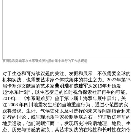
曹明浩和陈建军在水系避难所的黑帐篷中举行的工作坊现场
对于生态和可持续议题的关注、发掘和展示，不仅需要全球的
机构实践，也需要艺术家个体或集体的共生之力。2022年第15
届卡塞尔文献展的艺术家
曹明浩
和
陈建军
从2015年开始发
起“水系计划”，以生态变迁的长时视角探索社群再生的可能。
2019年，《水系避难所》曾于第13届上海双年展中展出，关
注 2008 年四川地震发生后的当地重建行为，通过⼩范围的实
践将景观、生计、⽓候变化以及可选择的未来等问题结合起来
进行的讨论，或呈现地质学家检测地底岩石，印证数亿年前的
地质运动，他们溯岷江而上，发现历史冲刷后地理、地质、生
态、历史与情感的留痕，其艺术实践的在地性和长时性在如今