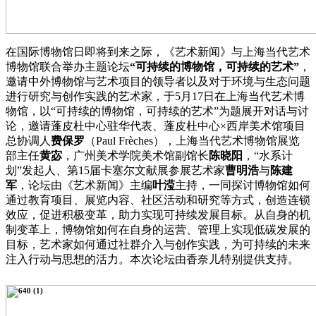
在国际博物馆日即将到来之际，《艺术新闻》与上海当代艺术
博物馆联合举办主题论坛
“可持续的博物馆，可持续的艺术”
，
邀请中外博物馆与艺术项目的领导者以及对于环境与生态问题
进行研究与创作实践的艺术家，于5月17日在上海当代艺术博
物馆，以“可持续的博物馆，可持续的艺术”为题展开对话与讨
论，邀请蓬皮杜中心驻华代表、蓬皮杜中心×西岸美术馆项目
总协调人
费保罗
（Paul Frèches），上海当代艺术博物馆展览
部主任
黄宓
，广州美术学院美术馆副馆长
陈晓阳
，“水系计
划”发起人、第15届卡塞尔文献展参展艺术家
曹明浩
与
陈建
军
，论坛由《艺术新闻》主编
叶滢
主持，一同探讨博物馆如何
通过教育项目、展览内容、社区活动和研究等方式，创造连锁
效应，促进积极变革，助力实现可持续发展目标。从自身的机
制变革上，博物馆如何在自身的运营、管理上实现低碳发展的
目标，艺术家如何通过社群介入与创作实践，为可持续的未来
注入行动与思想的活力。本次论坛由香奈儿特别提供支持。