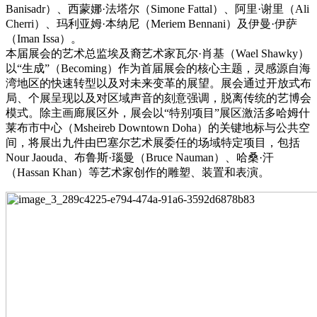
Banisadr）、西蒙娜·法塔尔（Simone Fattal）、阿里·谢里（Ali
Cherri）、玛利亚姆·本纳尼（Meriem Bennani）及伊曼·伊萨
（Iman Issa）。
本届展会的艺术总监埃及裔艺术家瓦尔·肖基（Wael Shawky）
以“生成”（Becoming）作为首届展会的核心主题，灵感源自海
湾地区的快速转型以及对未来变革的展望。展会通过开放式布
局、个展呈现以及对区域声音的刻意强调，脱离传统的艺博会
模式。除主画廊展区外，展会以“特别项目”展区激活多哈姆什
莱布市中心（Msheireb Downtown Doha）的关键地标与公共空
间，将展出九件由巴塞尔艺术展委任的场域特定项目，包括
Nour Jaouda、布鲁斯·瑙曼（Bruce Nauman）、哈桑·汗
（Hassan Khan）等艺术家创作的雕塑、装置和表演。