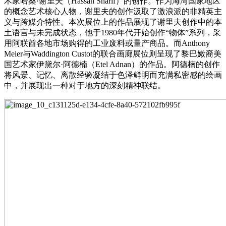
术家哈桑·谢里夫（Hassan Sharif）的创作。作为海湾国家地区
的概念艺术核心人物，谢里夫的创作汲取了激浪派的非精英主
义与跨媒介特性。本次展位上的作品展现了谢里夫创作中的本
土语言与未完成状态，他于1980年代开始创作“物体”系列，采
用阿联酋各地市场购得的工业废料或量产商品。而Anthony
Meier与Waddington Custot的联合画廊展位则呈现了黎巴嫩裔美
国艺术家伊黛尔·阿德楠（Etel Adnan）的作品。阿德楠的创作
将风景、记忆、离散经验凝结于色泽鲜明而充满私密感的绘画
中，并展现出一种对于地方的深刻精神联结。