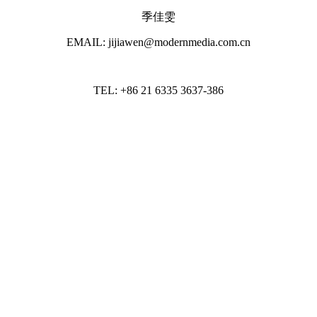
季佳雯
EMAIL: jijiawen@modernmedia.com.cn
TEL: +86 21 6335 3637-386