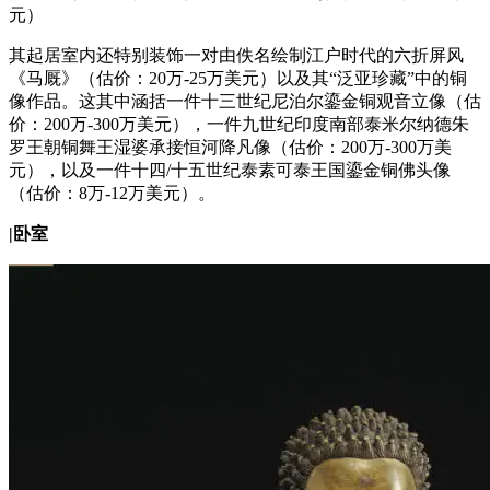
元）
其起居室内还特别装饰一对由佚名绘制江户时代的六折屏风
《马厩》（估价：20万-25万美元）以及其“泛亚珍藏”中的铜
像作品。这其中涵括一件十三世纪尼泊尔鎏金铜观音立像（估
价：200万-300万美元），一件九世纪印度南部泰米尔纳德朱
罗王朝铜舞王湿婆承接恒河降凡像（估价：200万-300万美
元），以及一件十四/十五世纪泰素可泰王国鎏金铜佛头像
（估价：8万-12万美元）。
|
卧室