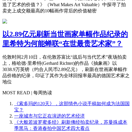
造了艺术的价值？》（What Makes Art Valuable）中探寻了拍
卖史上成交额最高的10幅画作背后的价值秘密
以2.89亿元刷新当世画家单幅作品纪录的
里希特为何能蝉联“在世最贵艺术家”？
伦敦时间2月10日，在伦敦苏富比“战后与当代艺术”夜场拍卖
上，格哈德·里希特(Gerhard Richter)的作品《抽象画》以
3038.9万英镑（约合人民币2.89亿元），刷新在世画家单幅作
品价格的纪录，印证了其作为全球回报率最高的德国艺术家之
地位
MOST READ | 每周热读
《索多玛的120天》，这部情色小说手稿如何成为法国国
宝？
一座城市与它正在演进的艺术经济
《大般若波罗蜜多经》刷新佛经拍卖纪录，苏曼殊成本
季黑马：香港春拍中国艺术四大看点