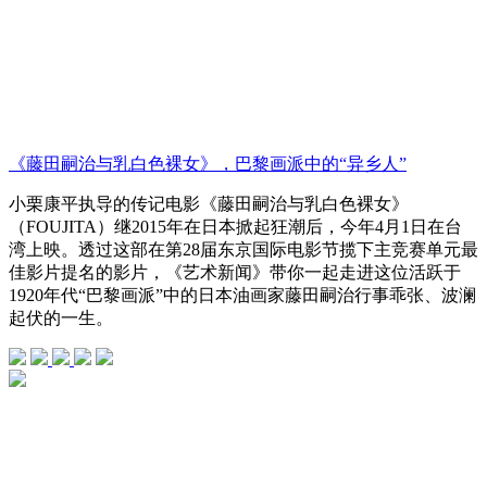
《藤田嗣治与乳白色裸女》，巴黎画派中的“异乡人”
小栗康平执导的传记电影《藤田嗣治与乳白色裸女》
（FOUJITA）继2015年在日本掀起狂潮后，今年4月1日在台
湾上映。透过这部在第28届东京国际电影节揽下主竞赛单元最
佳影片提名的影片，《艺术新闻》带你一起走进这位活跃于
1920年代“巴黎画派”中的日本油画家藤田嗣治行事乖张、波澜
起伏的一生。