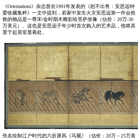
《Orientations》杂志曾在1991年发表的《恕不出售：安思远钟
爱收藏集粹》一文中提到，若家中发生火灾安思远第一件会抢
救的物品是一尊宋/金时期木雕彩绘菩萨坐像（估价：20万-30
万美元）。这也是安思远于年少时首次购入的艺术品，他将其
置于起居室显着处。
佚名绘制江户时代的六折屏风《马厩》（估价：20万－25万美