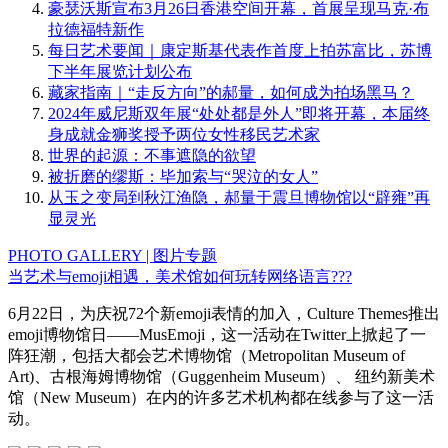
豪瑟沃斯宣布3月26日香港空间开幕，首展呈现马克·布
拉德福特新作
每日艺术要闻｜康定斯基代表作首度上拍苏富比，苏博
下半年展览计划公布
藏家指南｜“走反方向”的郝量，如何成为拍场黑马？
2024年威尼斯双年展“处处都是外人”即将开幕，本届终
身成就金狮奖授予两位女性移民艺术家
世界的起源：不事遮隐的欲望
被折磨的缪斯：毕加索与“哭泣的女人”
从玉之变局到秋江渔隐，郝量于震旦博物馆以“辟雍”再
显灵光
PHOTO GALLERY | 图片专题
当艺术与emoji相遇，美术馆如何玩转网络语言???
6月22日，为庆祝72个新emoji表情的加入，Culture Themes推出
emoji博物馆日——MusEmoji，这一活动在Twitter上掀起了一
阵狂潮，包括大都会艺术博物馆（Metropolitan Museum of
Art)、古根海姆博物馆（Guggenheim Museum）、 纽约新美术
馆（New Museum）在内的许多艺术机构都在线参与了这一活
动。