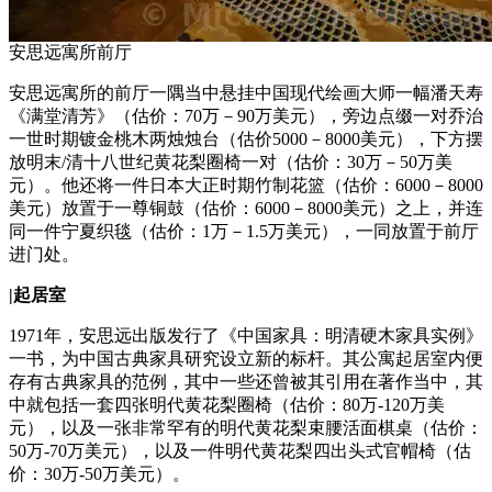
安思远寓所前厅
安思远寓所的前厅一隅当中悬挂中国现代绘画大师一幅潘天寿
《满堂清芳》（估价：70万－90万美元），旁边点缀一对乔治
一世时期镀金桃木两烛烛台（估价5000－8000美元），下方摆
放明末/清十八世纪黄花梨圈椅一对（估价：30万－50万美
元）。他还将一件日本大正时期竹制花篮（估价：6000－8000
美元）放置于一尊铜鼓（估价：6000－8000美元）之上，并连
同一件宁夏织毯（估价：1万－1.5万美元），一同放置于前厅
进门处。
|
起居室
1971年，安思远出版发行了《中国家具：明清硬木家具实例》
一书，为中国古典家具研究设立新的标杆。其公寓起居室内便
存有古典家具的范例，其中一些还曾被其引用在著作当中，其
中就包括一套四张明代黄花梨圈椅（估价：80万-120万美
元），以及一张非常罕有的明代黄花梨束腰活面棋桌（估价：
50万-70万美元），以及一件明代黄花梨四出头式官帽椅（估
价：30万-50万美元）。