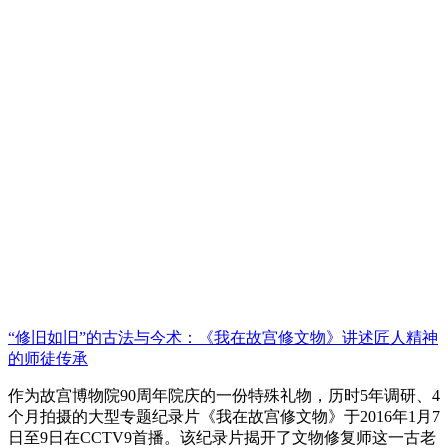
“修旧如旧”的古法与今术：《我在故宫修文物》讲述匠人精神
的师徒传承
作为故宫博物院90周年院庆的一份特殊礼物，历时5年调研、4
个月拍摄的大型专题纪录片《我在故宫修文物》于2016年1月7
日至9日在CCTV9首播。该纪录片揭开了文物修复师这一古老