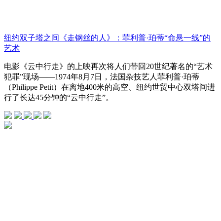
纽约双子塔之间《走钢丝的人》：菲利普·珀蒂“命悬一线”的
艺术
电影《云中行走》的上映再次将人们带回20世纪著名的“艺术
犯罪”现场——1974年8月7日，法国杂技艺人菲利普·珀蒂
（Philippe Petit）在离地400米的高空、纽约世贸中心双塔间进
行了长达45分钟的“云中行走”。