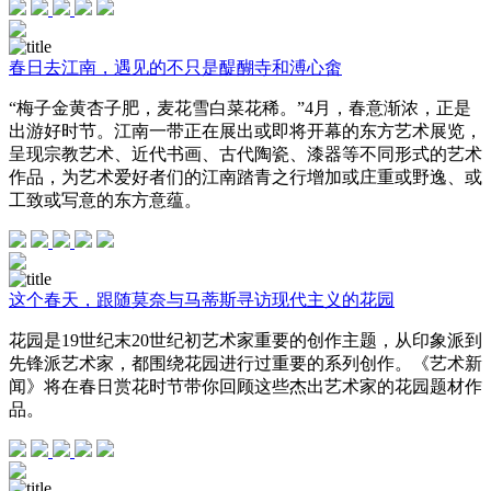
春日去江南，遇见的不只是醍醐寺和溥心畬
“梅子金黄杏子肥，麦花雪白菜花稀。”4月，春意渐浓，正是
出游好时节。江南一带正在展出或即将开幕的东方艺术展览，
呈现宗教艺术、近代书画、古代陶瓷、漆器等不同形式的艺术
作品，为艺术爱好者们的江南踏青之行增加或庄重或野逸、或
工致或写意的东方意蕴。
这个春天，跟随莫奈与马蒂斯寻访现代主义的花园
花园是19世纪末20世纪初艺术家重要的创作主题，从印象派到
先锋派艺术家，都围绕花园进行过重要的系列创作。《艺术新
闻》将在春日赏花时节带你回顾这些杰出艺术家的花园题材作
品。