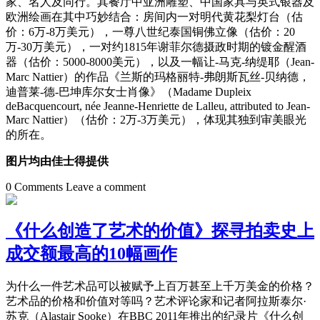
家、名人及同行。其餐厅中亚洲雕塑、中国家具与英式银器及
欧洲绘画在其中巧妙结合：房间内一对明代黄花梨灯台（估
价：6万-8万美元），一尊八世纪泰国铜佛立像（估价：20
万-30万美元），一对约1815年谢菲尔德摄政时期的镀金醒酒
器（估价：5000-8000美元），以及一幅让-马克-纳缇耶（Jean-
Marc Nattier）的作品《兰斯的玛格丽特-弗朗斯瓦丝-贝纳德，
迪普莱-德-巴坤库尔女士肖像》（Madame Dupleix
deBacquencourt, née Jeanne-Henriette de Lalleu, attributed to Jean-
Marc Nattier）（估价：2万-3万美元），体现其独到审美眼光
的所在。
图片均由佳士得提供
0 Comments
Leave a comment
《什么创造了艺术的价值》探寻拍卖史上
成交额最高的10幅画作
为什么一件艺术品可以被赋予上百万甚至上千万美金的价格？
艺术品的价格和价值对等吗？艺术评论家和记者阿拉斯泰尔·
苏克（Alastair Sooke）在BBC 2011年推出的纪录片《什么创