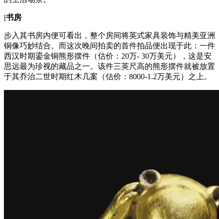
|
书房
步入其书房内便可看出，整个房间将英式家具装饰与精美亚洲
铜像巧妙结合。而这次晚间拍卖的首件拍品便出现于此：一件
西汉时期鎏金铜熊形摆件（估价：20万- 30万美元），这是安
思远最为珍视的藏品之一。该件三英尺高的熊形摆件就被放置
于其乔治二世时期红木几案（估价：8000-1.2万美元）之上。