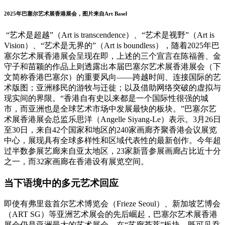
2025年巴塞尔艺术展香港展会，图片来自Art Basel
“艺术是超越”（Art is transcendence）、“艺术是视野”（Art is
Vision）、“艺术是无界的”（Art is boundless），随着2025年巴
塞尔艺术展香港展会呈现在即，上述的三个宣言在陈福善、金
守子和苗颖的作品上则透露出本届巴塞尔艺术展香港展会（下
文简称香港巴塞尔）的重要风向——跨越时间、连接国际的艺
术版图；亚洲移民的游牧与迁徙；以及借助网络突破的虚拟与
现实间的界限。“香港自有史以来都是一个国际性很强的城
市，而亚洲也是全球艺术市场中发展最快的板块。”巴塞尔艺
术展香港展会总监乐思洋（Angelle Siyang-Le）表示。3月26日
至30日，来自42个国家和地区的240家画廊齐聚香港会议展览
中心，展现具有全球多样性和区域代表性的最新创作。今年超
过半数参展艺廊来自亚太地区，23家新晋参展画廊占比近十分
之一，而32家画廊在香港设有展览空间。
当下语境中的多元艺术回应
即使有弗里兹首尔艺术博览会（Frieze Seoul）、新加坡艺博会
（ART SG）等亚洲艺术展会的先后崛起，巴塞尔艺术展香港
展会仍是亚洲最大的艺术展会。在“艺廊荟萃”板块，既可见乔