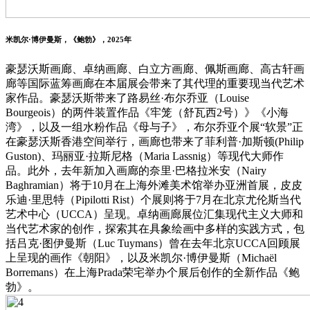
米凯尔·博伊曼斯，《鲍勃》，2025年
豪瑟沃斯画廊、卓纳画廊、白立方画廊、佩斯画廊、高古轩画
廊等国际蓝筹画廊在本届展会带来了其代理的重要现当代艺术
家作品。豪瑟沃斯带来了路易丝·布尔乔亚（Louise
Bourgeois）的两件装置作品《牢笼（舒瓦西2号）》《小海
湾》，以及一组水粉作品
《母与子》
，布尔乔亚个展“软景”正
在豪瑟沃斯香港空间举行，画廊也带来了菲利普·加斯顿(Philip
Guston)、
玛丽亚·拉斯尼格
（Maria Lassnig）等现代大师作
品。此外，去年新加入画廊的奈里·巴格拉米安（Nairy
Baghramian）将于10月在上海外滩美术馆举办亚洲首展，皮皮
乐迪·里思特（Pipilotti Rist）个展则将于7月在北京尤伦斯当代
艺术中心（UCCA）呈现。卓纳画廊展位汇集现代主义大师和
当代艺术家的创作，探索其在具象绘画中多样的实践方式，包
括吕克·图伊曼斯（Luc Tuymans）曾在去年北京UCCA回顾展
上呈现的画作《朝阳》，以及米凯尔·博伊曼斯（Michaël
Borremans）在上海Prada荣宅举办个展后创作的全新作品《鲍
勃》。