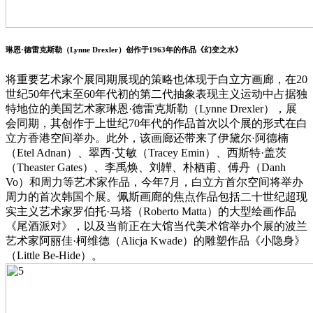
琳恩·德雷克斯勒（Lynne Drexler）创作于1963年的作品《幻变之水》
将重要艺术家个展同期展现的策略也体现于白立方画廊，在20
世纪50年代末至60年代初的第二代抽象表现主义运动中占据独
特地位的美国艺术家琳恩·德雷克斯勒（Lynne Drexler），展
会同期，其创作于上世纪70年代的作品首次以个展的形式在白
立方香港空间举办。此外，该画廊还带来了伊黛尔·阿德楠
（Etel Adnan）、翠西·艾敏（Tracey Emin）、西斯特·盖茨
（
Theaster Gates
）、李禹焕、刘韡、朴栖甫、傅丹（Danh
Vo）和周力等艺术家作品，今年7月，白立方首尔空间将举办
周力的首次韩国个展。佩斯画廊的焦点作品包括二十世纪超现
实主义艺术家罗伯托·马塔（Roberto Matta）的大型绘画作品
《尾酒派对》，以及当前正在大馆当代美术馆举办个展的波兰
艺术家阿丽佳·柯维德（Alicja Kwade）的雕塑作品《小隐身》
（Little Be-Hide）。