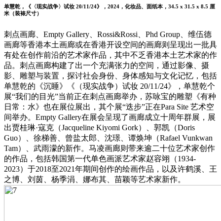
单慧乾，《〈现实战争〉试妆 20/11/24》，2024，化妆品、面纸本，34.5 x 31.5 x 8.5 厘
米（装裱尺寸）
刺点画廊、Empty Gallery、Rossi&Rossi、Phd Group、维伍德
画廊等香港本土画廊或在香港开设空间的画廊则呈现出一批具
有处在创作前沿的艺术家作品，其中不乏香港本土艺术家的作
品。刺点画廊构建了出一个充满张力的空间，通过影像、摄
影、雕塑与装置，探讨社会身份、身体感知与文化记忆，包括
单慧乾的《沉睡》《（现实战争）试妆 20/11/24》，单慧乾个
展“我们的目光”当前正在刺点画廊举办，苏咏宝的雕塑《有种
日常：水》也在展位展出，其个展“迭步”正在Para Site 艺术空
间举办。Empty Gallery在展会呈现了画廊成立十周年群展，展
出贾桂琳·寇克（Jacqueline Kiyomi Gork）、郭凯（Doris
Guo）、徐梯善、曾盐太郎、沈璟、谭焕坤（Rafael Vunkwan
Tam）、武雨濛的新作。马凌画廊则带来逾二十位艺术家创作
的作品，包括韩国第一代单色画派艺术家赵容翊（1934-
2023）于2018至2021年期间创作的绘画作品，以及许鹤溪、王
之博、刘茵、杨季涓、娜布其、苗颖等艺术家新作。