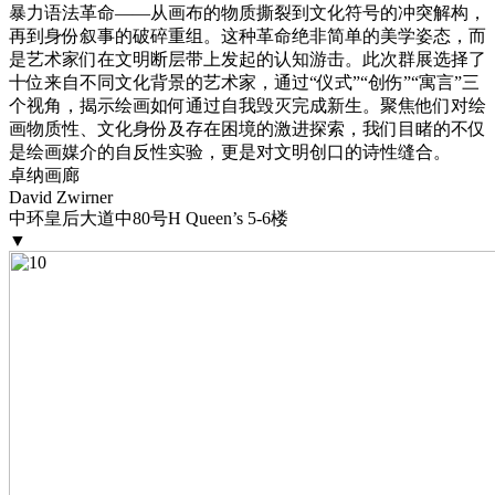
暴力语法革命——从画布的物质撕裂到文化符号的冲突解构，
再到身份叙事的破碎重组。这种革命绝非简单的美学姿态，而
是艺术家们在文明断层带上发起的认知游击。此次群展选择了
十位来自不同文化背景的艺术家，通过“仪式”“创伤”“寓言”三
个视角，揭示绘画如何通过自我毁灭完成新生。聚焦他们对绘
画物质性、文化身份及存在困境的激进探索，我们目睹的不仅
是绘画媒介的自反性实验，更是对文明创口的诗性缝合。
卓纳画廊
David Zwirner
中环皇后大道中80号H Queen’s 5-6楼
▼