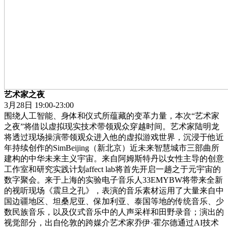
艺术家之夜
3月28日 19:00-23:00
围绕人工智能、身体和仪式所蕴藏的变革力量，本次“艺术家
之夜”将借以虚拟现实技术带领观众穿越时间。艺术家陆明龙
将透过现场操演带领观众进入他的虚拟游戏世界，沉浸于他近
年持续创作的SimBeijing（新北京）近未来智慧城市三部曲所
建构的中华未来主义宇宙。来自阿姆斯特丹以女性主导的创意
工作室和研究实践计划affect lab将首先开启一趟之于元宇宙的
数字聚会。来于上海的实验电子音乐人33EMYBW将带来全新
的视听现场《震旦之孔》，表演的音乐素材运用了大量来自中
国边疆地区、坦桑尼亚、保加利亚、泰国等地的传统音乐、少
数民族音乐，以及仪式音乐中的人声采样和田野录音；演出的
视觉部分，出自伦敦的跨媒介艺术家乔伊·霍尔德通过AI技术