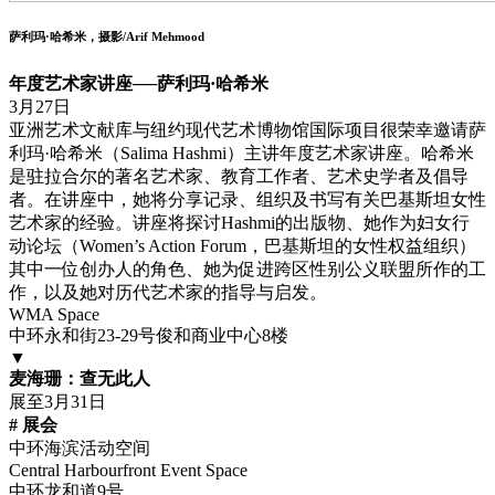
萨利玛·哈希米，摄影/Arif Mehmood
年度艺术家讲座──萨利玛·哈希米
3月27日
亚洲艺术文献库与纽约现代艺术博物馆国际项目很荣幸邀请萨
利玛·哈希米（Salima Hashmi）主讲年度艺术家讲座。哈希米
是驻拉合尔的著名艺术家、教育工作者、艺术史学者及倡导
者。在讲座中，她将分享记录、组织及书写有关巴基斯坦女性
艺术家的经验。讲座将探讨Hashmi的出版物、她作为妇女行
动论坛（Women’s Action Forum，巴基斯坦的女性权益组织）
其中一位创办人的角色、她为促进跨区性别公义联盟所作的工
作，以及她对历代艺术家的指导与启发。
WMA Space
中环永和街23-29号俊和商业中心8楼
▼
麦海珊：查无此人
展至3月31日
# 展会
中环海滨活动空间
Central Harbourfront Event Space
中环龙和道9号