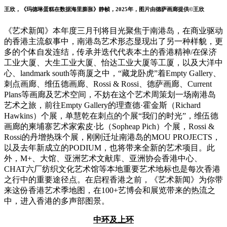
王欣，《玛德琳蛋糕在数据海里膨胀》静帧，2025年，图片由德萨画廊提供©王欣
《艺术新闻》本年度三月刊将目光聚焦于南港岛，在商业驱动
的香港主流叙事中，南港岛艺术形态显现出了另一种样貌，更
多的个体自发连结，传承并迭代代表本土的香港精神/在保济
工业大厦、大生工业大厦、怡达工业大厦等工厦，以及大洋中
心、landmark south等商厦之中，“藏龙卧虎”着Empty Gallery、
刺点画廊、维伍德画廊、Rossi & Rossi、德萨画廊、Current
Plans等画廊及艺术空间，不妨在这个艺术周策划一场南港岛
艺术之旅，前往Empty Gallery的理查德·霍金斯（Richard
Hawkins）个展，单慧乾在刺点的个展“我们的时光”，维伍德
画廊的柬埔寨艺术家索皮·比（Sopheap Pich）个展，Rossi &
Rossi的丹增热珠个展，刚刚迁址南港岛的MOU PROJECTS，
以及去年新成立的PODIUM，也将带来全新的艺术项目。此
外，M+、大馆、亚洲艺术文献库、亚洲协会香港中心、
CHAT六厂纺织文化艺术馆等本地重要艺术地标也是每次香港
之行中的重要途径点。在启程香港之前，《艺术新闻》为你带
来这份香港艺术季地图，在100+艺博会和展览带来的热流之
中，进入香港的多声部图景。
中环及上环