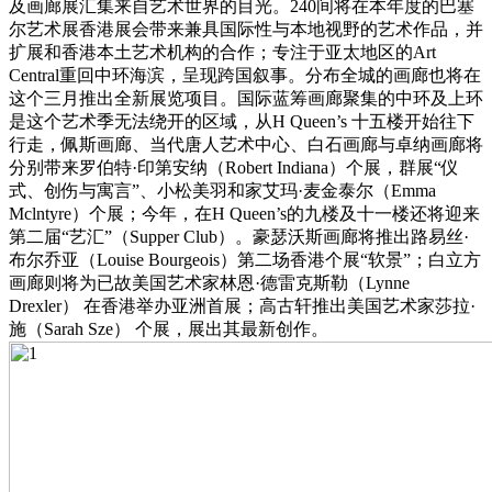
及画廊展汇集来自艺术世界的目光。240间将在本年度的巴塞
尔艺术展香港展会带来兼具国际性与本地视野的艺术作品，并
扩展和香港本土艺术机构的合作；专注于亚太地区的Art
Central重回中环海滨，呈现跨国叙事。分布全城的画廊也将在
这个三月推出全新展览项目。国际蓝筹画廊聚集的中环及上环
是这个艺术季无法绕开的区域，从H Queen’s 十五楼开始往下
行走，佩斯画廊、当代唐人艺术中心、白石画廊与卓纳画廊将
分别带来罗伯特·印第安纳（Robert Indiana）个展，群展“仪
式、创伤与寓言”、小松美羽和家艾玛·麦金泰尔（Emma
Mclntyre）个展；今年，在H Queen’s的九楼及十一楼还将迎来
第二届“艺汇”（Supper Club）。豪瑟沃斯画廊将推出路易丝·
布尔乔亚（Louise Bourgeois）第二场香港个展“软景”；白立方
画廊则将为已故美国艺术家林恩·德雷克斯勒（Lynne
Drexler） 在香港举办亚洲首展；高古轩推出美国艺术家莎拉·
施（Sarah Sze） 个展，展出其最新创作。