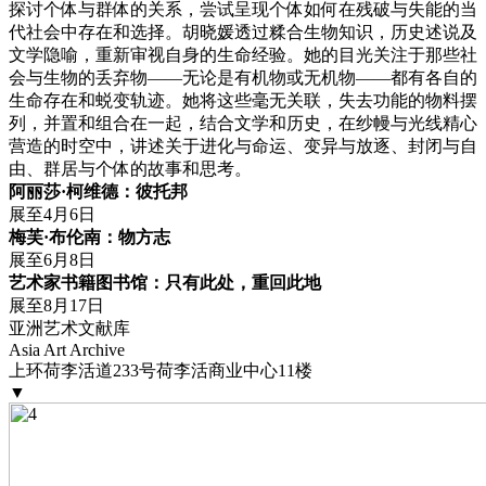
探讨个体与群体的关系，尝试呈现个体如何在残破与失能的当
代社会中存在和选择。胡晓媛透过糅合生物知识，历史述说及
文学隐喻，重新审视自身的生命经验。她的目光关注于那些社
会与生物的丢弃物――无论是有机物或无机物――都有各自的
生命存在和蜕变轨迹。她将这些毫无关联，失去功能的物料摆
列，并置和组合在一起，结合文学和历史，在纱幔与光线精心
营造的时空中，讲述关于进化与命运、变异与放逐、封闭与自
由、群居与个体的故事和思考。
阿丽莎·柯维德：彼托邦
展至4月6日
梅芙·布伦南：物方志
展至6月8日
艺术家书籍图书馆：只有此处，重回此地
展至8月17日
亚洲艺术文献库
Asia Art Archive
上环荷李活道233号荷李活商业中心11楼
▼