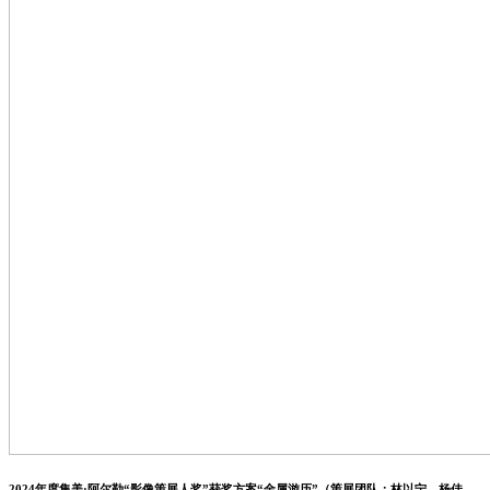
2024年度集美·阿尔勒“影像策展人奖”获奖方案“金属游历”（策展团队：林以宁、杨佳