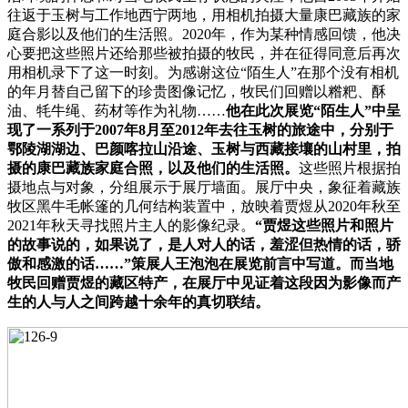
往返于玉树与工作地西宁两地，用相机拍摄大量康巴藏族的家
庭合影以及他们的生活照。2020年，作为某种情感回馈，他决
心要把这些照片还给那些被拍摄的牧民，并在征得同意后再次
用相机录下了这一时刻。为感谢这位“陌生人”在那个没有相机
的年月替自己留下的珍贵图像记忆，牧民们回赠以糌粑、酥
油、牦牛绳、药材等作为礼物……
他在此次展览“陌生人”中呈
现了一系列于2007年8月至2012年去往玉树的旅途中，分别于
鄂陵湖湖边、巴颜喀拉山沿途、玉树与西藏接壤的山村里，拍
摄的康巴藏族家庭合照，以及他们的生活照。
这些照片根据拍
摄地点与对象，分组展示于展厅墙面。展厅中央，象征着藏族
牧区黑牛毛帐篷的几何结构装置中，放映着贾煜从2020年秋至
2021年秋天寻找照片主人的影像纪录。
“贾煜这些照片和照片
的故事说的，如果说了，是人对人的话，羞涩但热情的话，骄
傲和感激的话……”策展人王泡泡在展览前言中写道。而当地
牧民回赠贾煜的藏区特产，在展厅中见证着这段因为影像而产
生的人与人之间跨越十余年的真切联结。