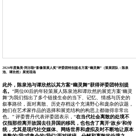
2024年度集美·阿尔勒“影像策展人奖”评委团特别提名方案“幽灵舞”（策展团队：陈泉
池、谭欣然）展览现场
此外，陈泉池与谭欣然以其方案“幽灵舞”获得评委团特别提
名。
“两位00后的年轻策展人陈泉池和谭欣然的展览方案‘幽灵
舞’为我们指出了多个链接生命的当下、记忆、情感与历史的
叙事路径，面对离散、历史存档这个充满野心和庞杂的议题，
她们在艺术家作品的选择和展览结构的构思上都做得非常出
色。” 评委曹丹代表评委团表示，“
在当代社会离散的处境不
仅指那些离开故国去往异国的移民，也包含了离开‘故乡’和传
统，尤其是现代社交媒体、网络世界和虚拟及时不断地让原本
单数的‘我’或集合的‘我们’面对破碎、分解和离散的处境之