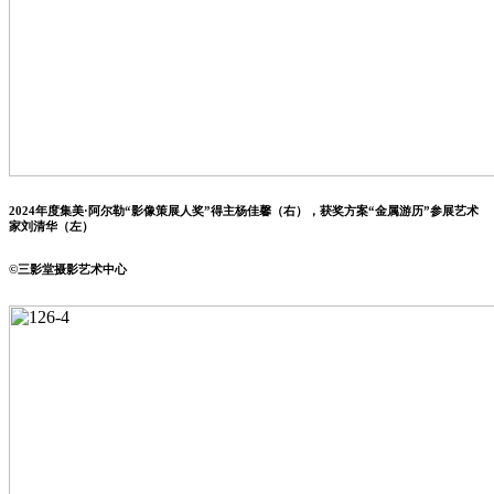
2024年度集美·阿尔勒“影像策展人奖”得主杨佳馨（右），获奖方案“金属游历”参展艺术
家刘清华（左）
©️三影堂摄影艺术中心