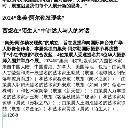
时，展览启发我们每个人展开新的思考。”
2024“集美·阿尔勒发现奖”
贾煜在“陌生人”中讲述人与人的对话
“集美·阿尔勒发现奖”的成立，旨在发掘和向国际舞台推广华
人影像创作者。本届奖项由集美·阿尔勒国际摄影节再度携
手“小红书摄影”联合发起，4位策展人受邀提名共8位华人摄影
师入围并举办个展。
2024年“集美·阿尔勒发现奖”入围艺术家
来自中国大陆、中国香港、加拿大、美国等地，包括：由策展
人甘莹莹和周一辰提名的艺术家王凝慧（展览《地球朝太阳坠
落却擦肩而过》）和艺术家程晓敏（展览《向水之洞》）；由
策展人郭鹤天提名的艺术家郑安东（展览《如何（未）命名一
棵树》）和艺术家阚辛（展览《新天使》）；由策展人万丰提
名的艺术家罗玉梅（展览《客途秋恨第二现场》）和艺术家马
琼珠（展览《形状之鸟》）；由策展人王泡泡提名的艺术家徐
喆（展览《寻金记》）和艺术家贾煜（展览《陌生人》）。