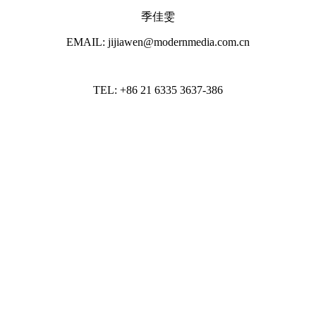
季佳雯
EMAIL: jijiawen@modernmedia.com.cn
TEL: +86 21 6335 3637-386