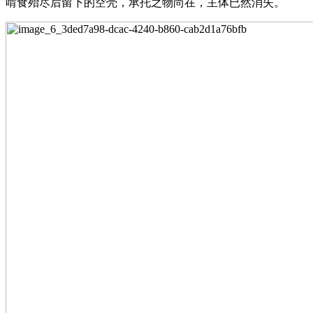
啃食殆尽后留下的空壳，承托之物尚在，主体已然消失。