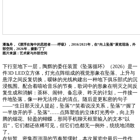
潘逸舟，《漂浮在海中的思想者——呼吸》，2016/2021年，在“向上坠落”展览现场，外
部空间，2026年，摄影/丁丁
图片来源：艺术家与外部空间
下行至地下一层，陶辉的委任装置《坠落循环》（2026）是一
件3D LED立方体，灯光点阵组成的视觉形象在坠落、上升与
悬浮之间反复切换，暧昧的光线构建出一种地下俱乐部式的沉
浸氛围。配合着嘻哈音乐的节奏，歌词中的形象在明灭之间反
复生成和消解：茶杯、闹钟、备忘录、昨天的计划，一件接一
件地坠落，像一种无法停止的清点。随后是更私密的句子
——“生日那天没人提起，坠落”/“笑着说没关系，坠落”/“握了
一半放开的手，坠落”……点阵塑造的立体灯光秀中，向上升
腾的烟花、轻盈的蝴蝶，形同手机聊天框里输入的文本“以
后”，它们都还依稀可见，但它们也都无一例外，统统地消散
了。
在短暂、密集而澎湃的节奏暂缓时，本次展览中最后一件作