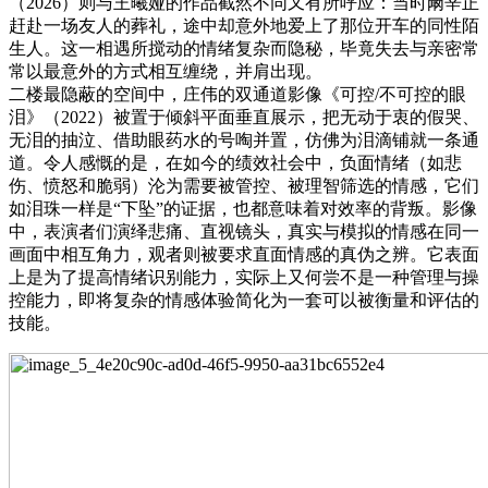
（2026）则与王曦娅的作品截然不同又有所呼应：当时阚辛正
赶赴一场友人的葬礼，途中却意外地爱上了那位开车的同性陌
生人。这一相遇所搅动的情绪复杂而隐秘，毕竟失去与亲密常
常以最意外的方式相互缠绕，并肩出现。
二楼最隐蔽的空间中，庄伟的双通道影像《可控/不可控的眼
泪》（2022）被置于倾斜平面垂直展示，把无动于衷的假哭、
无泪的抽泣、借助眼药水的号啕并置，仿佛为泪滴铺就一条通
道。令人感慨的是，在如今的绩效社会中，负面情绪（如悲
伤、愤怒和脆弱）沦为需要被管控、被理智筛选的情感，它们
如泪珠一样是“下坠”的证据，也都意味着对效率的背叛。影像
中，表演者们演绎悲痛、直视镜头，真实与模拟的情感在同一
画面中相互角力，观者则被要求直面情感的真伪之辨。它表面
上是为了提高情绪识别能力，实际上又何尝不是一种管理与操
控能力，即将复杂的情感体验简化为一套可以被衡量和评估的
技能。