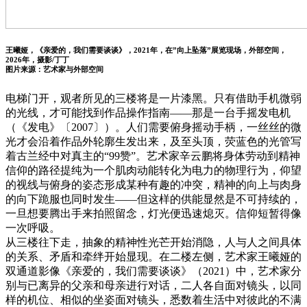
王曦娅，《亲爱的，我们需要谈谈》，2021年，在”向上坠落”展览现场，外部空间，
2026年，摄影/丁丁
图片来源：艺术家与外部空间
电梯门开，观者所见的三楼将是一片漆黑。只有借助手机微弱
的光线，才可能找到作品操作指南——那是一台手摇发电机
（《发电》〔2007〕）。人们需要俯身摇动手柄，一丝丝的微
光才会沿着作品外轮廓生发出来，及至头顶，荧蓝色的光管写
着古兰经中对真主的“99赞”。艺术家辛云鹏将身体劳动到精神
信仰的路径提纯为一个肌肉动能转化为电力的物理行为，仰望
的视线与俯身的姿态形成某种有趣的冲突，精神的向上与肉身
的向下跪服也同时发生——但这样的供能显然是不可持续的，
一旦想要腾出手来拍照留念，灯光便迅速熄灭。信仰短暂得像
一次呼吸。
从三楼往下走，抽象的精神性光芒开始消隐，人与人之间具体
的关系、矛盾和牵绊开始显现。在二楼左侧，艺术家王曦娅的
双通道影像《亲爱的，我们需要谈谈》（2021）中，艺术家分
别与已离异的父亲和母亲进行对话，二人各自面对镜头，以同
样的机位、相似的坐姿面对镜头，悉数着生活中对彼此的不满