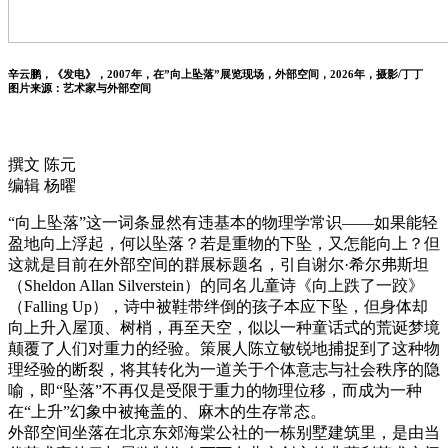
辛云鹏，《发电》，2007年，在”向上坠落”展览现场，外部空间，2026年，摄影/丁丁
图片来源：艺术家与外部空间
撰文 陈元
编辑 杨曜
“向上坠落”这一词条显然有违基本的物理学常识——如果能轻
盈地向上浮起，何以坠落？若是重物的下坠，又怎能向上？但
这就是目前在外部空间的群展标题名，引自谢尔·希尔弗斯坦
（Sheldon Allan Silverstein）的同名儿童诗《向上跌了一跤》
（Falling Up），诗中被鞋带绊倒的孩子本应下坠，但身体却
向上升入屋顶、树梢，再至天空，似以一种童话式的荒诞梦境
颠覆了人们对重力的经验。策展人陈立敏锐地捕捉到了这种物
理经验的断裂，将其转化为一道关于个体意志与社会秩序的隐
喻，即“坠落”不再仅是受限于重力的物理位移，而成为一种
在“上升”幻象中被掩盖的、麻木的生存常态。
外部空间坐落在北京东郊海棠公社的一栋别墅建筑里，是由当