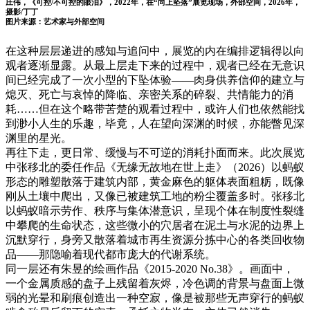
庄伟，《可控/不可控的眼泪》，2022年，在“向上坠落”展览现场，外部空间，2026年，
摄影/丁丁
图片来源：艺术家与外部空间
在这种层层递进的感知与追问中，展览的内在编排逻辑得以向
观者逐渐显露。从最上层走下来的过程中，观者已经在无意识
间已经完成了一次小型的下坠体验——肉身供养信仰的建立与
熄灭、死亡与哀悼的降临、亲密关系的碎裂、共情能力的消
耗……但在这个略带苦楚的观看过程中，或许人们也依然能找
到渺小人生的乐趣，毕竟，人在望向深渊的时候，亦能瞥见深
渊里的星光。
再往下走，更日常、缓慢与不可逆的消耗扑面而来。此次展览
中张移北的委任作品《无缘无故地在世上走》（2026）以蚂蚁
形态的雕塑散落于建筑内部，黄金麻色的躯体表面粗粝，既像
刚从土壤中爬出，又像已被建筑工地的粉尘覆盖多时。张移北
以蚂蚁暗示劳作、秩序与集体潜意识，呈现个体在制度性裂缝
中攀爬的生命状态，这些微小的穴居者在泥土与水泥的边界上
沉默穿行，身旁又散落着城市再生资源分拣中心的各类回收物
品——那隐喻着现代都市庞大的代谢系统。
同一层还有朱昱的绘画作品《2015-2020 No.38》。画面中，
一个金属质感的盘子上残留着灰烬，冷色调的背景与盘面上微
弱的光晕和刷痕创造出一种空寂，像是被那些无声穿行的蚂蚁