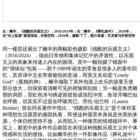
左：阚辛，《残酷的乐观主义》，2016/2024年；右：阚辛，《葬礼途中》，2026年，
在”向上坠落”展览现场，外部空间，2026年，摄影/丁丁，图片来源：艺术家与外部空间
同一楼层还展出了阚辛的两幅彩色摄影《残酷的乐观主义》
（2016/2024），借由日常物和集体记忆中的矛盾性，以乐观
主义的表象来传递人内在的困境。其中一幅拍摄了镜面中
的“浪味仙”包装——那个1989年诞生的零食是很多人的童年回
忆，其音译中文名带着愉悦的意涵，而英文名却是“Lonely
God”（孤独的神），阚辛撷取了其外包装上欢乐的孩童天使
部分放大，但保留着清晰可见的褶皱和刮痕；另一幅是鱼类雕
塑的局部，霓虹色泽与锈迹斑驳形成强烈冲突，鱼张开嘴巴似
在呼救，但其实不过是在呼吸而已。劳伦·伯兰特（Lauren
Berlant）曾在同名著作中指出，“残酷的乐观主义”是个体对某
种理想生活愿景的顽固执着，即便这种愿景本身就是伤害的来
源，个体仍然坚持不放，从而陷入一种痛苦的情感循环中。事
实上，展览中的多件作品都旨在表现这种残酷乐观主义对个体
情感和生活的侵蚀。比如阚辛的另一件影像作品《葬礼途中》