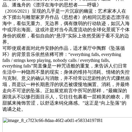
品、潘逸舟的《漂浮在海中的思想者——呼吸》
（2016/2021）呈现的几乎是一片沉寂的幽蓝：艺术家本人在
水下摆出与雕塑家罗丹作品《思想者》的相同沉思姿态漂浮在
海中，看似无重力、无边界，偶有微弱的行动轨迹，如沉入海
中或浮出海面。这或许是对当今高度流动的全球化景观下个体
身份的观察，看似自由的“悬浮”实际上依然受困于看不见的边
界。
可即使观者面对此件安静的作品，适才展厅中陶辉《坠落循
环》的背景音乐依然依稀可辨：“everything falls, everything
falls / strings keep playing, nobody calls / everything falls,
everything falls”简直像是一种咒语般的重复，来告诉人们日常
生活中一种隐而不显的现实：身体的维持与消耗、情绪的失控
与克制、意义的确认与消散，并不经常以悲剧性的方式骤然崩
塌，而是以一种长期悬浮的状态被缓慢地搁置、消耗，并最终
走向不可逆的坠落。正如展览前言中所写的那样，“最幽深的
困境从不以惨烈面目示人，它往往包裹着一层精美的糖衣，用
甜腻来掩饰苦涩，以舒适来钝化痛感。”这正是“向上坠落”的
诡谲之处。