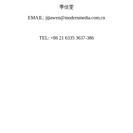
季佳雯
EMAIL: jijiawen@modernmedia.com.cn
TEL: +86 21 6335 3637-386