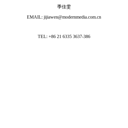
季佳雯
EMAIL: jijiawen@modernmedia.com.cn
TEL: +86 21 6335 3637-386