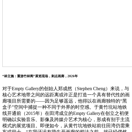
“林立施：重游竹林阁”展览现场，刺点画廊，2026年
对于Empty Gallery的创始人郑成然（Stephen Cheng）来说，与
核心艺术地带之间的远距离或许正是打造一个具有替代性的画
廊项目所需要的——因为足够遥远，他得以在画廊独特的“黑
盒子”空间中捕捉一种不同于外界的时空感。于黄竹坑站地铁
线开通前（2015年）在田湾成立的Empty Gallery在创立之初便
明确以实验音乐、影像及跨媒介艺术为核心，形成有别于主流
模式的展览项目。即便如今，从黄竹坑地铁站前往田湾仍需乘
车或巴士。“在我还没有萌生开画廊的想法之前，就已经偶然