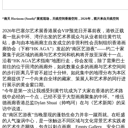
“南天 Horizons (South)”展览现场，天线空间香港空间，2026年，图片来自天线空间
2026年巴塞尔艺术展香港展会VIP预览日开幕前夜，港铁正载
着一批从中环、湾仔出发的艺术界观众与从业者前往黄竹坑
站，参与由本地画廊主自发成立的非营利性会员制组织香港画
廊协会（下称“HK AGA”）发起的“南区艺游夜”——约二十家
聚集于此区域的画廊与艺术空间和机构将开放至深夜十一点。
沿着“HK AGA艺术指南”地图行走，你会发现，除了需乘巴士
前往的位于田湾的画廊外，如此数量众多的画廊与艺术空间间
的步行距离几乎皆不超过十分钟。如此集中的地理分布为本区
艺廊提供了一个向来自全球的藏家、策展人和艺术界的同行进
行展示的黄金窗口期。
“今年是第一次让我感受到黄竹坑成为了大家在香港的艺术路
线中必经的一个点，已经不亚于大型画廊聚集的中环。” 维伍
德画廊香港总监Dylan Shuai（帅鸣珂）在与《艺术新闻》的采
访中说道。
在“南区艺游夜”当晚显现的蓬勃生命力并非一蹴而就。在旺盛
的人气漩涡中心，是一张触达不同区域与文化背景艺术实践者
的艺术生态网络，包含以刺点画廊、Empty Gallery、安全口画