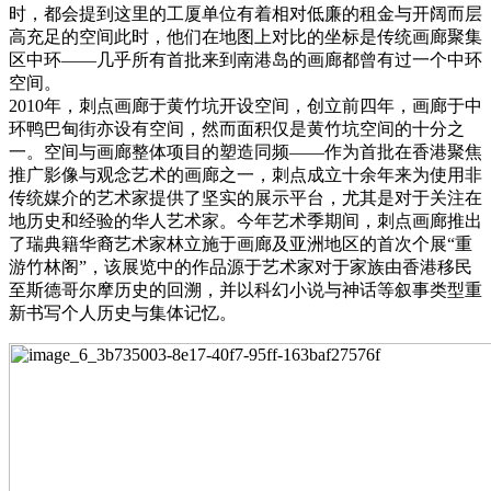
时，都会提到这里的工厦单位有着相对低廉的租金与开阔而层
高充足的空间此时，他们在地图上对比的坐标是传统画廊聚集
区中环——几乎所有首批来到南港岛的画廊都曾有过一个中环
空间。
2010年，刺点画廊于黄竹坑开设空间，创立前四年，画廊于中
环鸭巴甸街亦设有空间，然而面积仅是黄竹坑空间的十分之
一。空间与画廊整体项目的塑造同频——作为首批在香港聚焦
推广影像与观念艺术的画廊之一，刺点成立十余年来为使用非
传统媒介的艺术家提供了坚实的展示平台，尤其是对于关注在
地历史和经验的华人艺术家。今年艺术季期间，刺点画廊推出
了瑞典籍华裔艺术家林立施于画廊及亚洲地区的首次个展“重
游竹林阁”，该展览中的作品源于艺术家对于家族由香港移民
至斯德哥尔摩历史的回溯，并以科幻小说与神话等叙事类型重
新书写个人历史与集体记忆。