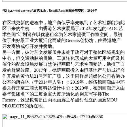
“胡 (هو/who) are you”展览现场，Rossi&Rossi画廊香港空间，2026年
在区域更新的进程中，地产商似乎率先嗅到了艺术社群能为此
区带来的生机——由香港艺术发展局于2014年发起的“ADC艺
术空间”计划旨在以优惠租金为艺术家提供工作室空间，最初
位于由好景工业大厦活化而成的Genesis创协坊，由香港地产
开发商协成行开发并赞助。
另一方面，彼时艺文发展虽并未处于政府对于整体区域规划的
中心，但交通动脉的贯通、工厦转化形成的大量可用空间及其
催化的配套设施发展自然使得画廊与艺术空间受益，助推了自
发的群聚效应。2017年，德萨画廊搬入由恒基地产与协成行合
作开发的黄竹坑21号环汇广场，这里同样是超媒体公司香港办
公室的所在地（于2014年入驻）；2019年，维伍德画廊由中环
娱乐行迁至工商大厦科达设计中心；2020年，布朗画廊迁入由
嘉华集团名下的工厦金宝大厦所活化的创意写字楼The
Factory，这里也曾是由内地画廊主牟甜甜创立的画廊MOU
PROJECTS的所在地。