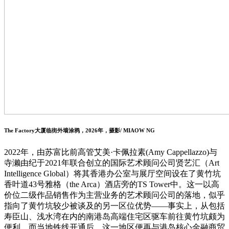
The Factory大厦临街外墙涂鸦，2026年，摄影/ MIAOW NG
2022年，由苏富比前高管艾美·卡佩拉素(Amy Cappellazzo)与
寺濑由纪于2021年联合创立的国际艺术顾问公司贤艺汇（Art
Intelligence Global）将其香港办公室与展厅空间设在了黄竹坑
香叶道43号雅格（the Arca）酒店旁的TS Tower中。这一以高
价位二级作品销售作为主营业务的艺术顾问公司的落地，似乎
指向了黄竹坑较少被谈及的另一区位优势——事实上，从包括
寿臣山、浅水湾在内的南港岛高端住宅区驱车前往黄竹坑颇为
便利。而当地铁线开通后，这一地区便再与港岛核心金融商贸