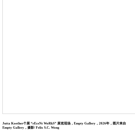
Jutta Koether个展 “rEceNt WoRkS” 展览现场，Empty Gallery，2026年，图片来自
Empty Gallery，摄影/ Felix S.C. Wong