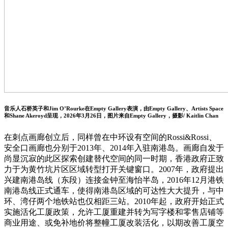
音乐人石桥英子和Jim O’Rourke在Empty Gallery表演，由Empty Gallery、Artists Space
和Shane Akeroyd呈现，2026年3月26日，图片来自Empty Gallery，摄影/ Kaitlin Chan
在刺点画廊创立后，同样曾在中环设有空间的Rossi&Rossi、
安全口画廊也分别于2013年、2014年入驻南港岛。画廊自发于
尚显沉寂的此区探索创建替代空间的同一时期，香港政府正致
力于为黄竹坑片区区域转型打开关键窗口。2007年，政府提出
兴建南港岛线（东段）连接金钟至海怡半岛，2016年12月港铁
南港岛线正式通车，使得南港岛区域的可达性大大提升，与中
环、湾仔两个地铁站也仅相距三站。2010年起，政府开始正式
实施活化工厦政策，允许工厦重建并转为写字楼和零售店铺等
商业用途、或免补地价将整幢工厦改装活化，以期改善工厦空