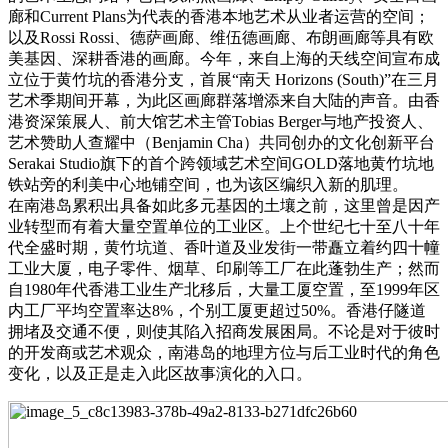
廊和Current Plans为代表的香港本地艺术从业者运营的空间；
以及Rossi Rossi、德萨画廊、维伍德画廊、布朗画廊等具有欧
美基因、深耕香港的画廊。今年，来自上海的天线空间宣布成
立位于黄竹坑的香港分支，首展“南天 Horizons (South)”在三月
艺术季期间开幕，为此区画廊群落增添来自大陆的声音。由香
港资深策展人、前大馆艺术主管Tobias Berger与地产投资人、
艺术赞助人查耀中（Benjamin Cha）共同创办的文化创新平台
Serakai Studio旗下的首个跨领域艺术空间GOLD落地黄竹坑地
铁站旁的利美中心地铺空间，也为该区编织入新的肌理。
在南港岛累积出具备如此多元基因的土壤之前，这里曾是因产
业转型而有着大量空置单位的工业区。上个世纪七十至八十年
代全盛时期，黄竹坑道、香叶道及业发街一带矗立着约四十幢
工业大厦，电子零件、烟草、印刷等工厂在此蓬勃生产；然而
自1980年代香港工业生产北移后，大量工厦空置，至1999年区
内工厂平均空置率达8%，个别工厦更超过50%。香港仔隧道
拥堵及交通不便，则使其陷入招商发展困局。不论是对于彼时
的开发商或艺术观众，南港岛的地理方位与后工业时代的角色
变化，以及正是走入此区故事演化的入口。