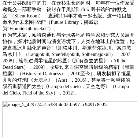
在于公共阅读中的书。在云杉生长的同时，每年有一位作家受
邀提交一部新手稿，被封存于奥斯陆市立图书馆的“静默之
室”（Silent Room），直到2114年才会一起出版。这一项目被
命名为“未来图书馆”（Future Library，挪威语
为“Framtidsbiblioteket”）。
作为艺术家，帕特森通过与全球各地的科学家和研究人员展开
协作，探讨地质时间与演变语境下，人类在地球上的位置，她
曾直播冰川融化的声音[《朗格冰川、斯奈菲尔冰川、索尔黑
马冰川 》（Langjökull, Snæfellsjökull, Solheimajökull），2007-
2008]，绘制过凋零恒星的地图[《所有逝去的星》（All the
Dead Stars），2009]，收集过来自深空黑暗层级的档案[《黑暗
档案》（History of Darkness），2010至今]，研发模拟了恒星
亮度的灯泡[《天坛座》（Ara），2016]，甚至将一颗重铸的
陨石重新送回太空[《Campo del Cielo，天空之野》（Campo
del Cielo, Field of the Sky），2012]。