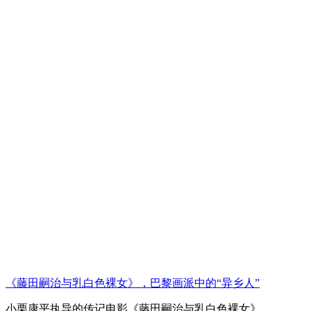
《藤田嗣治与乳白色裸女》，巴黎画派中的“异乡人”
小栗康平执导的传记电影《藤田嗣治与乳白色裸女》