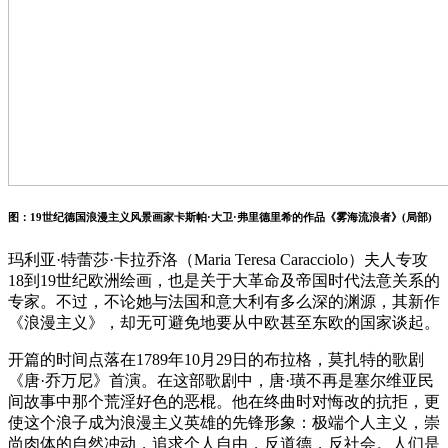
图：19世纪德国浪漫主义风景画家卡斯帕·大卫·弗里德里希的作品《雾海流浪者》(局部)
玛利亚·特蕾莎·卡拉乔洛（Maria Teresa Caracciolo）夫人专攻
18到19世纪欧洲绘画，也是关于大革命及帝国时代法意关系的
专家。不过，不论她与法国和意大利有多么深的渊源，其新作
《浪漫主义》，却无可避免地要从中欧甚至东欧的国家谈起。
开篇的时间点落在1789年10月29日的布拉格，莫扎特的歌剧
《唐·乔万尼》首演。在这部歌剧中，唐·璜不再是塞尔维亚民
间故事中那个荒淫好色的恶棍。他在终曲时对悔改的抗拒，更
使这个浪子成为浪漫主义英雄的先锋形象：极端个人主义，崇
尚肉体的自然冲动，追求个人自由，反道德，反社会。人们是