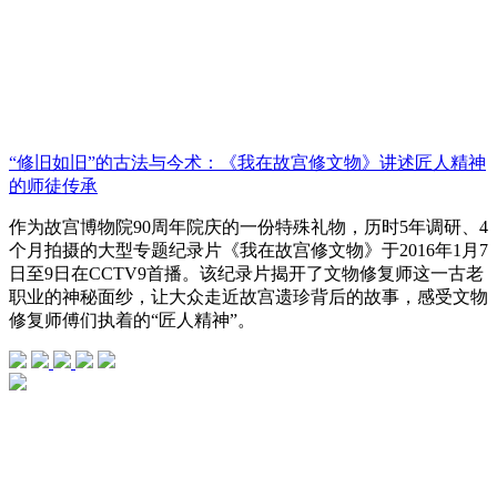
“修旧如旧”的古法与今术：《我在故宫修文物》讲述匠人精神
的师徒传承
作为故宫博物院90周年院庆的一份特殊礼物，历时5年调研、4
个月拍摄的大型专题纪录片《我在故宫修文物》于2016年1月7
日至9日在CCTV9首播。该纪录片揭开了文物修复师这一古老
职业的神秘面纱，让大众走近故宫遗珍背后的故事，感受文物
修复师傅们执着的“匠人精神”。