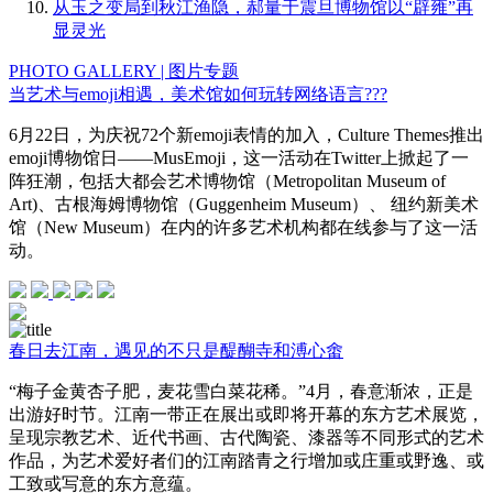
从玉之变局到秋江渔隐，郝量于震旦博物馆以“辟雍”再
显灵光
PHOTO GALLERY | 图片专题
当艺术与emoji相遇，美术馆如何玩转网络语言???
6月22日，为庆祝72个新emoji表情的加入，Culture Themes推出
emoji博物馆日——MusEmoji，这一活动在Twitter上掀起了一
阵狂潮，包括大都会艺术博物馆（Metropolitan Museum of
Art)、古根海姆博物馆（Guggenheim Museum）、 纽约新美术
馆（New Museum）在内的许多艺术机构都在线参与了这一活
动。
春日去江南，遇见的不只是醍醐寺和溥心畬
“梅子金黄杏子肥，麦花雪白菜花稀。”4月，春意渐浓，正是
出游好时节。江南一带正在展出或即将开幕的东方艺术展览，
呈现宗教艺术、近代书画、古代陶瓷、漆器等不同形式的艺术
作品，为艺术爱好者们的江南踏青之行增加或庄重或野逸、或
工致或写意的东方意蕴。