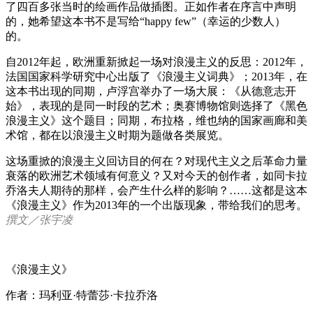
了四百多张当时的绘画作品做插图。正如作者在序言中声明
的，她希望这本书不是写给“happy few”（幸运的少数人）
的。
自2012年起，欧洲重新掀起一场对浪漫主义的反思：2012年，
法国国家科学研究中心出版了《浪漫主义词典》；2013年，在
这本书出现的同期，卢浮宫举办了一场大展：《从德意志开
始》，表现的是同一时段的艺术；奥赛博物馆则选择了《黑色
浪漫主义》这个题目；同期，布拉格，维也纳的国家画廊和美
术馆，都在以浪漫主义时期为题做各类展览。
这场重掀的浪漫主义回访目的何在？对现代主义之后革命力量
衰落的欧洲艺术领域有何意义？又对今天的创作者，如同卡拉
乔洛夫人期待的那样，会产生什么样的影响？……这都是这本
《浪漫主义》作为2013年的一个出版现象，带给我们的思考。
撰文／张宇凌
《浪漫主义》
作者：玛利亚·特蕾莎·卡拉乔洛