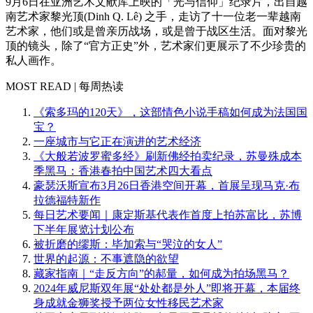
9月6日在亚洲艺术文献库上映的「光与信仰」纪录片，出自越
南艺术家黎光顶(Dinh Q. Lê) 之手，走访了十一位老一辈越南
艺术家，他们或是曾亲历战场，或是曾于战区生活。面对黎光
顶的镜头，除了“官方正史”外，艺术家们更展示了不少珍贵的
私人画作。
MOST READ | 每周热读
《索多玛的120天》，这部情色小说手稿如何成为法国国
宝？
一座城市与它正在演进的艺术经济
《大般若波罗蜜多经》刷新佛经拍卖纪录，苏曼殊成本
季黑马：香港春拍中国艺术四大看点
豪瑟沃斯宣布3月26日香港空间开幕，首展呈现马克·布
拉德福特新作
每日艺术要闻｜康定斯基代表作首度上拍苏富比，苏博
下半年展览计划公布
被折磨的缪斯：毕加索与“哭泣的女人”
世界的起源：不事遮隐的欲望
藏家指南｜“走反方向”的郝量，如何成为拍场黑马？
2024年威尼斯双年展“处处都是外人”即将开幕，本届终
身成就金狮奖授予两位女性移民艺术家