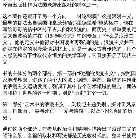
泽诺出版社作为法国老牌出版社的特色之一。
这本著作还避开了另一个方向——讨论到底什么是浪漫主义。
最早的提法出自德国耶拿派领袖弗里德里希·施莱格尔，他在
写给哥哥的信中区分了古典的和浪漫的。而历史上最重要的定
义来自波德莱尔在《1846年沙龙》中的专章：“什么是浪漫主
义”。他的定义中值得对中国读者再强调的是，浪漫主义并不
绑定在特定的浪漫爱情题材上，而是一场反古典传统的，用个
人感受和当下性取代永恒美的美学革命，它直接开启了现代主
义。
书的主体分为两个部分。第一部分“欧洲的浪漫主义”，按照国
家地理界限，讲述了两个大区域：德国、英国、斯堪的纳维亚
的浪漫主义运动发展，强调了其中各个艺术领域的融合；而法
国和拉丁世界的这一时期，则是“历史”主宰一切。
第二部分“艺术中的浪漫主义”，则按照主题类别，探讨了风景
画，肖像画，“美与死亡”，“爱与情感”，以及“小说验证的历
史”。
通过这两个部分，作者从政治性和精神性描绘出了浪漫主义的
经纬全景，全篇的取材和写法都是历史教材式的。整本书使用