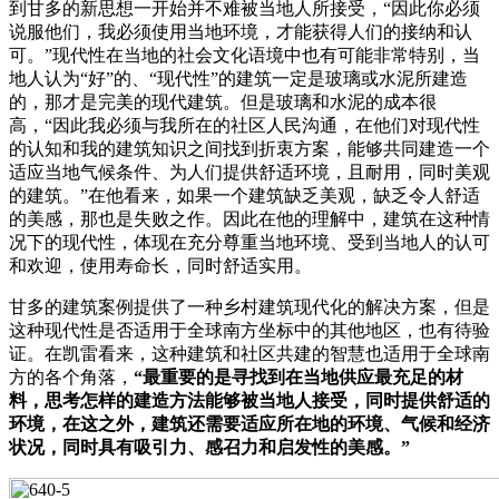
到甘多的新思想一开始并不难被当地人所接受，“因此你必须
说服他们，我必须使用当地环境，才能获得人们的接纳和认
可。”现代性在当地的社会文化语境中也有可能非常特别，当
地人认为“好”的、“现代性”的建筑一定是玻璃或水泥所建造
的，那才是完美的现代建筑。但是玻璃和水泥的成本很
高，“因此我必须与我所在的社区人民沟通，在他们对现代性
的认知和我的建筑知识之间找到折衷方案，能够共同建造一个
适应当地气候条件、为人们提供舒适环境，且耐用，同时美观
的建筑。”在他看来，如果一个建筑缺乏美观，缺乏令人舒适
的美感，那也是失败之作。因此在他的理解中，建筑在这种情
况下的现代性，体现在充分尊重当地环境、受到当地人的认可
和欢迎，使用寿命长，同时舒适实用。
甘多的建筑案例提供了一种乡村建筑现代化的解决方案，但是
这种现代性是否适用于全球南方坐标中的其他地区，也有待验
证。在凯雷看来，这种建筑和社区共建的智慧也适用于全球南
方的各个角落，
“最重要的是寻找到在当地供应最充足的材
料，思考怎样的建造方法能够被当地人接受，同时提供舒适的
环境，在这之外，建筑还需要适应所在地的环境、气候和经济
状况，同时具有吸引力、感召力和启发性的美感。”