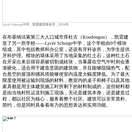
Lycée
Schorge中学，凯雷建筑事务所，2016年
在布基纳法索第三大人口城市
库杜古
（Koudougou），凯雷建
造了另一所学校——Lycée Schorge中学，这个学校由9个模块
组成，其中包括教师和办公室，还设有牙科诊所，为学生提供
牙科护理。模块的墙体采用了当地采集的红土石，这种红土石
在开采出来后很容易被切割成砖块，当暴露在空气中时则会逐
渐硬化，适合用于建造坚固的建筑物，并且能够阻隔热气，配
合悬空的屋顶和捕风塔能够使室内温度大幅度降低。为了最大
限度使用被运输到现场的材料，教室内的桌子和椅子以及其他
家具都是用主体建筑施工时所剩下的材料制成的，这些材料都
是由当地村民运送到施工现场，无论是建筑本身，还是建造过
程，都以社区为核心，服务着整个社区。建筑可以非常质朴、
简约，但是同时具备着有力的思想表达和实用功能。