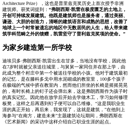
Architecture Prize），这也是普里兹克奖历史上首次授予非洲
建筑师。
获奖词提到：
“弗朗西斯·凯雷在极度匮乏的土地上，
开创可持续发展建筑。他既是建筑师也是服务者，通过美丽、
谦逊、大胆的创造力，清晰的建筑语言和成熟的思想，改善了
地球上一个时常被遗忘的地区中无数居民的人生，给人带来建
筑学科范畴之外的馈赠，凯雷坚守了普利兹克奖项的使命。”
为家乡建造第一所学校
迪埃贝多·弗朗西斯·凯雷
出生在甘多，当地没有学校，因此他
在7岁时就被父亲送往城里，与舅舅一家同住并在那上学，由
此成为整个村庄中第一个被送往学校的小孩。他对于建筑最初
的记忆，是在滕科多戈中用水泥砌成的教室里，100多个孩子
在极端的气候中挤在教室内，然而他们所坐的长椅是摇摇晃晃
的，有时长椅上的钉子还会弹出来，这是弗朗西斯作为孩子时
的真实记忆。因此他在放学后开始去学做木工，学习如何修理
板凳，这样之后再遇到钉子便可以自己维修。“这是我职业生
涯的真正开始，再后来，我发现了，这就是建筑，”在他到上
海参与“在南方，建造未来”主题建筑论坛期间，弗朗西斯在
《艺术新闻》的采访中这样介绍自己职业生涯的起点。