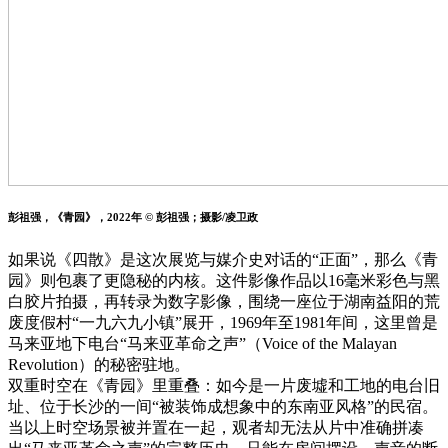
彭祖强，《青园》，2022年 © 彭祖强；摄影/凌卫政
如果说《四散》是这次展览与媒介史对话的“正面”，那么《青
园》则包裹了更隐秘的内核。这件影像作品以16毫米彩色与黑
白胶片拍摄，再转录为数字影像，围绕一座位于湖南益阳的荒
废度假村“一九六九小镇”展开，1969年至1981年间，这里曾是
马来亚地下电台“马来亚革命之声”（Voice of the Malayan
Revolution）的秘密驻地。
双重时空在《青园》里重叠：如今是一片废墟和工地的电台旧
址、位于长沙的一间“被装饰成想象中的东南亚风格”的民宿。
当以上时空场景被并置在一起，观者却无法从片中准确拼凑