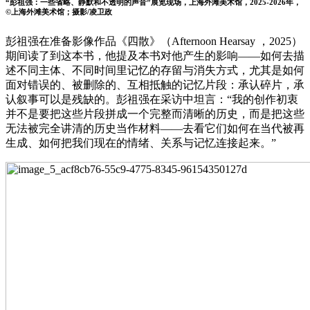
“彭祖强：一些省略、静默和不透明的声音”展览现场，上海外滩美术馆，2025-2026年，
©上海外滩美术馆；摄影/凌卫政
彭祖强在准备影像作品《四散》（Afternoon Hearsay ，2025）
期间读了到这本书，他提及本书对他产生的影响——如何去描
述不同主体、不同时间里记忆的存留与消失方式，尤其是如何
面对错误的、被删除的、互相抵触的记忆片段：承认碎片，承
认叙事可以是残缺的。彭祖强在采访中坦言：“我的创作初衷
并不是要把这些片段拼成一个完整而清晰的历史，而是把这些
无法被完全讲清的历史当作材料——去看它们如何在当代被再
生成、如何把我们现在的情绪、关系与记忆连接起来。”