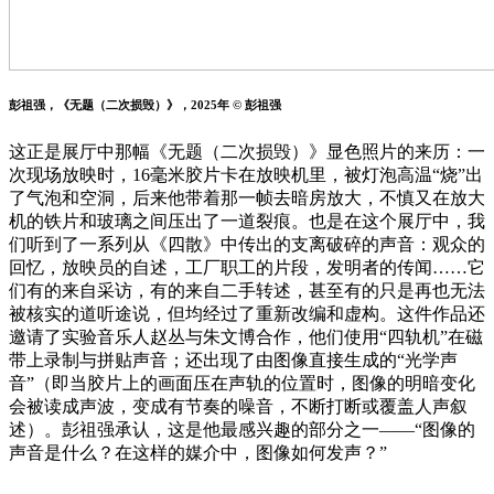
彭祖强，《无题（二次损毁）》，2025年 © 彭祖强
这正是展厅中那幅《无题（二次损毁）》显色照片的来历：一
次现场放映时，16毫米胶片卡在放映机里，被灯泡高温“烧”出
了气泡和空洞，后来他带着那一帧去暗房放大，不慎又在放大
机的铁片和玻璃之间压出了一道裂痕。也是在这个展厅中，我
们听到了一系列从《四散》中传出的支离破碎的声音：观众的
回忆，放映员的自述，工厂职工的片段，发明者的传闻……它
们有的来自采访，有的来自二手转述，甚至有的只是再也无法
被核实的道听途说，但均经过了重新改编和虚构。这件作品还
邀请了实验音乐人赵丛与朱文博合作，他们使用“四轨机”在磁
带上录制与拼贴声音；还出现了由图像直接生成的“光学声
音”（即当胶片上的画面压在声轨的位置时，图像的明暗变化
会被读成声波，变成有节奏的噪音，不断打断或覆盖人声叙
述）。彭祖强承认，这是他最感兴趣的部分之一——“图像的
声音是什么？在这样的媒介中，图像如何发声？”