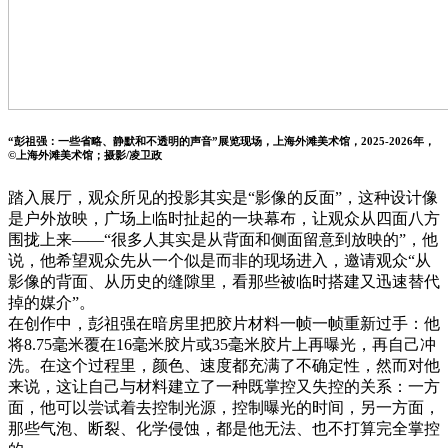
“彭祖强：一些省略、静默和不透明的声音”展览现场，上海外滩美术馆，2025-2026年，
©上海外滩美术馆；摄影/凌卫政
踏入展厅，观众所见的投影其实是“影像的反面”，这种设计像
是户外放映，广场上临时扯起的一块幕布，让观众从四面八方
围拢上来——“很多人其实是从背面和侧面留意到放映的”，他
说，他希望观众先从一个似是而非的现场进入，邀请观众“从
影像的背面、从历史的缝隙里，看那些被临时搭建又迅速替代
掉的媒介”。
在创作中，彭祖强在暗房里把胶片材料一帧一帧重新过手：他
将8.75毫米覆在16毫米胶片或35毫米胶片上再曝光，再自己冲
洗。在这个过程里，颜色、速度都充满了不确定性，然而对他
来说，这让自己与材料建立了一种既掌控又失控的关系：一方
面，他可以尝试着去控制光源，控制曝光的时间，另一方面，
那些气泡、断裂、化学侵蚀，都是他无法、也不打算完全掌控