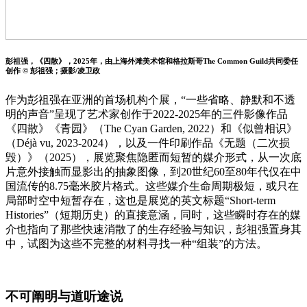
彭祖强，《四散》，2025年，由上海外滩美术馆和格拉斯哥The Common Guild共同委任
创作 © 彭祖强；摄影/凌卫政
作为彭祖强在亚洲的首场机构个展，“一些省略、静默和不透
明的声音”呈现了艺术家创作于2022-2025年的三件影像作品
《四散》《青园》（The Cyan Garden, 2022）和《似曾相识》
（Déjà vu, 2023-2024），以及一件印刷作品《无题（二次损
毁）》（2025），展览聚焦隐匿而短暂的媒介形式，从一次底
片意外接触而显影出的抽象图像，到20世纪60至80年代仅在中
国流传的8.75毫米胶片格式。这些媒介生命周期极短，或只在
局部时空中短暂存在，这也是展览的英文标题“Short-term
Histories”（短期历史）的直接意涵，同时，这些瞬时存在的媒
介也指向了那些快速消散了的生存经验与知识，彭祖强置身其
中，试图为这些不完整的材料寻找一种“组装”的方法。
不可阐明与道听途说