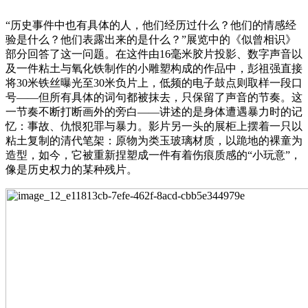
“历史事件中也有具体的人，他们经历过什么？他们的情感经
验是什么？他们表露出来的是什么？”展览中的《似曾相识》
部分回答了这一问题。在这件由16毫米胶片投影、数字声音以
及一件粘土与氧化铁制作的小雕塑构成的作品中，彭祖强直接
将30米铁丝曝光至30米负片上，低频的电子鼓点则取样一段口
号——但所有具体的词句都被抹去，只保留了声音的节奏。这
一节奏不断打断画外的旁白——讲述的是身体遭遇暴力时的记
忆：事故、仇恨犯罪与暴力。影片另一头的展柜上摆着一只以
粘土复制的清代笔架：原物为类玉玻璃材质，以跪地的裸童为
造型，如今，它被重新捏塑成一件有着伤痕质感的“小玩意”，
像是历史权力的某种残片。