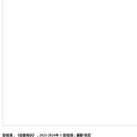
彭祖强，《似曾相识》，2023-2024年 © 彭祖强；摄影/张宏