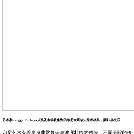
艺术家Rangga Purbaya从跳蚤市场收集到的印尼大屠杀失踪者档案，摄影/杨北辰
印尼艺术有着自身非常复杂与波澜壮阔的传统，不同美院的传