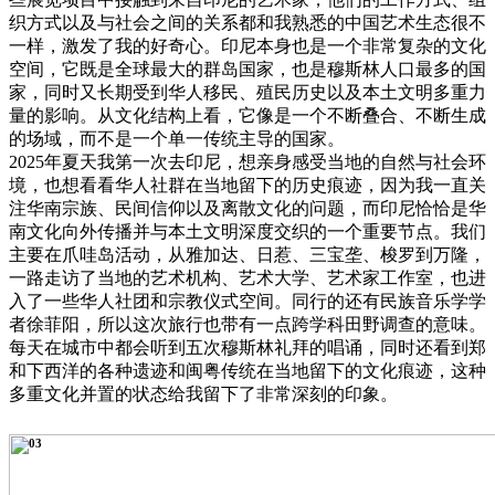
织方式以及与社会之间的关系都和我熟悉的中国艺术生态很不
一样，激发了我的好奇心。印尼本身也是一个非常复杂的文化
空间，它既是全球最大的群岛国家，也是穆斯林人口最多的国
家，同时又长期受到华人移民、殖民历史以及本土文明多重力
量的影响。从文化结构上看，它像是一个不断叠合、不断生成
的场域，而不是一个单一传统主导的国家。
2025年夏天我第一次去印尼，想亲身感受当地的自然与社会环
境，也想看看华人社群在当地留下的历史痕迹，因为我一直关
注华南宗族、民间信仰以及离散文化的问题，而印尼恰恰是华
南文化向外传播并与本土文明深度交织的一个重要节点。我们
主要在爪哇岛活动，从雅加达、日惹、三宝垄、梭罗到万隆，
一路走访了当地的艺术机构、艺术大学、艺术家工作室，也进
入了一些华人社团和宗教仪式空间。同行的还有民族音乐学学
者徐菲阳，所以这次旅行也带有一点跨学科田野调查的意味。
每天在城市中都会听到五次穆斯林礼拜的唱诵，同时还看到郑
和下西洋的各种遗迹和闽粤传统在当地留下的文化痕迹，这种
多重文化并置的状态给我留下了非常深刻的印象。