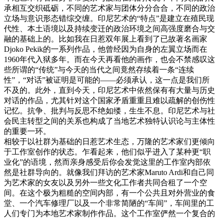
承相互交织砥砺，不同的艺术家与团体分分合合，不同的政治
立场与意识形态错综交缠。印尼艺术的“特点”是建立在殖民现
代性、本土语境以及持续变迁的政治环境之间高强度磨合与交
融的基础上的。比如我在日惹双年展上看到了已故著名画家
Djoko Pekik的一系列作品，他曾经因为自身的左翼立场而在
1960年代入狱多年。而在今天再看他的画作，也会不禁感叹这
些所谓的“传统”与今天的当代之间竟然存续着一条“连续
性”，“对话”被证明是可能的——必须承认，这一点是我们所
不及的。此外，直到今天，印尼艺术中依然保有有大量与历史
对话的作品，尤其针对这个国家矛盾重重且难以疏解的创伤性
记忆。抗争、批判与反思不绝如缕，生生不息。印尼艺术与社
会民主转型之间的关系也构成了当地艺术独特认识论与主体性
的重要一环。
相较于以社群为基础的日惹艺术生态，万隆的艺术家们更倾向
于工作室创作的状态。乍看起来，他们似乎进入了某种更“职
业化”的语境，然而亲身感受后你会发觉这里的工作室内部依
然是社群导向的。就像我们拜访的艺术家Maruto Ardi和自己同
为艺术家的女友以及另外一些文化工作者共同合租了一个空
间。在这个极为粗糙的空间内部，有一个公共且对外营业的食
堂、一个汽车修理厂以及一个非常简陋的“车间”，车间里的工
人们专门为本地艺术家制作作品。这个工作室俨然一个复合的