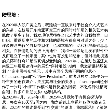
陆思培：
在2020年入职广美之后，我延续一直以来对于社会介入式艺术
的兴趣，在校展开东南亚研究工作的同时对印尼的相关艺术实
践做了更多了解。我发现印尼很多当代艺术家的自我教育、自
组织、重返历史的工作和大陆的语境有很多可对话之处，少了
许多理念先行的自我类型化，也和本地的互助和社群基础息息
相关。在疫情期间的线上沟通中，我和一些印尼朋友在邮件中
反而建立了一种亲密，其中也许有投射和想象，但对彼此境遇
的关怀和好奇却是能真切感受到的。2021年，在策划首届泛东
南亚三年展展览流中的展览“穿针引线”期间，我邀请展销场策
划了“东南黑书众”单元，其中有两个风格不同的印尼小
组“indisczinepartij”和“New Pessimism”，前者以独立出版作为一
种主要的创作媒介，关注其与社会的关系；indisczinepartij还创
作了一张对“小组”工作模式进行反思的图表，不乏各种吐槽与
自嘲，许多广州朋友从中感到共鸣。
在2023年7月、2024年7月、2025年2月我终于有机会探访印
尼，每次在10天至2周之间，和之前线上联系的各位实践者见
面。2025年的探访是受到“打交道”的邀请，我志愿承担了策划