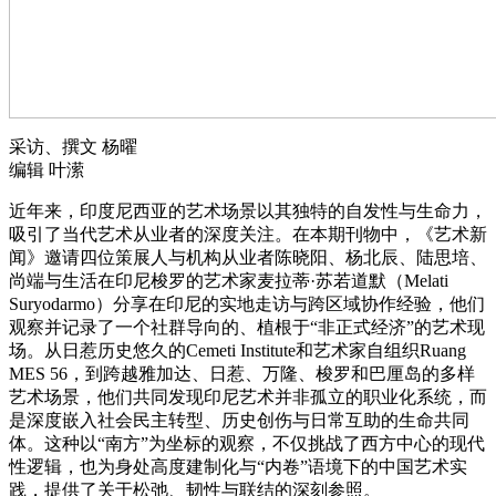
采访、撰文 杨曜
编辑 叶潆
近年来，印度尼西亚的艺术场景以其独特的自发性与生命力，
吸引了当代艺术从业者的深度关注。在本期刊物中，《艺术新
闻》邀请四位策展人与机构从业者陈晓阳、杨北辰、陆思培、
尚端与生活在印尼梭罗的艺术家麦拉蒂·苏若道默（Melati
Suryodarmo）分享在印尼的实地走访与跨区域协作经验，他们
观察并记录了一个社群导向的、植根于“非正式经济”的艺术现
场。从日惹历史悠久的Cemeti Institute和艺术家自组织Ruang
MES 56，到跨越雅加达、日惹、万隆、梭罗和巴厘岛的多样
艺术场景，他们共同发现印尼艺术并非孤立的职业化系统，而
是深度嵌入社会民主转型、历史创伤与日常互助的生命共同
体。这种以“南方”为坐标的观察，不仅挑战了西方中心的现代
性逻辑，也为身处高度建制化与“内卷”语境下的中国艺术实
践，提供了关于松弛、韧性与联结的深刻参照。