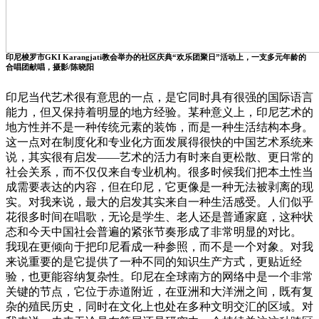
印尼梭罗市GKI Karangjati教会举办的社区庆典“欢乐团聚日”活动上，一支多元年龄的
合唱团献唱，摄影/陈晓阳
印尼当代艺术很有意思的一点，是它同时具有很强的国际语言
能力，但又保持着明显的地方经验。某种意义上，印尼艺术的
地方性并不是一种传统元素的装饰，而是一种生活结构本身。
这一点对在制度化和专业化方面发展得很快的中国艺术系统来
说，其实很有启发——艺术的活力有时来自更松散、更日常的
社会关系，而不仅仅来自专业机构。很多时候我们把本土性当
成需要表达的内容，但在印尼，它更像是一种无法被剥离的现
实。对我来说，最大的启发其实来自一种生活感受。人们似乎
花很多时间在唱歌，无论是学生、老人还是普通家庭，这种状
态和今天中国社会普遍的紧张节奏形成了非常明显的对比。
我现在更倾向于把印尼看成一种参照，而不是一个对象。对我
来说重要的是它提供了一种不同的知识生产方式，更贴近经
验，也更能容纳复杂性。印尼在全球南方的网络中是一个非常
关键的节点，它位于赤道附近，在亚洲和大洋洲之间，既有复
杂的殖民历史，同时在文化上也处在多种文明交汇的区域。对