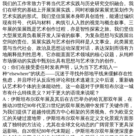
我们的工作常致力于将当代艺术实践与历史研究交织融合。我
们在研究的基础上开展策展实践，同时积极探索展览策划作为
艺术实践的形式。我们坚信策展本身即具创造性，能通过编织
现有符号、代码与材料，构筑引人入胜的视觉与概念叙事。三
年展的策展既是艺术创作过程，亦是智性探索之旅。我们坚信
大型展览肩负着展开发人深省的叙事、为复杂思想与实践留出
空间的责任。策展实践与艺术创作同样是人文事业。此类展览
需与当代社会、政治及思想运动深度对话，表达深刻而强有力
地阐释批判性思考。它亦能直面艺术领域的核心议题，从纯粹
市场驱动的实践中甄别出具有思想与艺术张力的创作。
Q：你们在接受委任时发表声明，认为当下艺术陷入一
种“elsewhere”的状态——沉迷于寻找外部地平线来缓解存在性
焦虑，并且呼吁从反应性评论和技术逃避主义中后退，重新确
认艺术和个体的主体能动性。这一命题对于伊斯坦布尔这一城
市有什么特殊意义？对于更大的语境来说呢？
A：伊斯坦布尔双年展及其后在古巴举办的哈瓦那双年展，在
推动20世纪90年代至21世纪的双年展热潮中发挥了关键作用，
为我们提供了超越传统西方中心框架的另类视角。作为欧亚交
汇的关键过渡地带，伊斯坦布尔双年展在定义文化景观方面形
成了独特的方法论，尤其在全球文化动态的广阔背景下更具深
远影响。自20世纪80年代末期起，伊斯坦布尔双年展便深度参