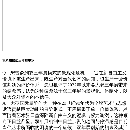
第八届横滨三年展现场
Q：您曾谈到双三年展模式的景观化危机——它在新自由主义
语境下被生产出来，既生产对当代艺术的认知，也生产一套价
值判断的评价体系。您也批评了2022年以来各大双三年展带来
的疲惫感，认为这种疲惫源于双三年展的景观化、体制化，以
及大众对资本的不信任。
A：大型国际展览作为一种在20世纪90年代为全球艺术与思想
话语贡献巨大动能的展览形式，不应局限于单一价值体系。然
而随着艺术界日益深陷新自由主义的逻辑与权力漩涡，这种倾
向正日益凸显。双年展机制中日益加剧的趋同与停滞感是目前
当代艺术所面临的困境的一个症候。双年展创始的初衷及其活