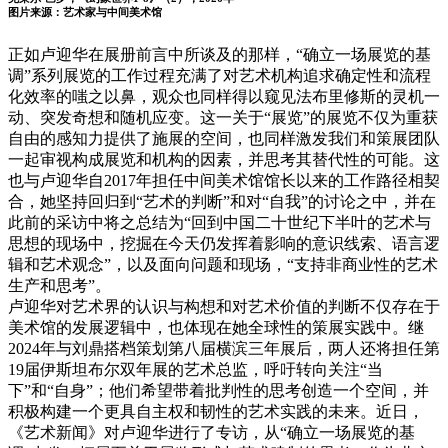
图片来源：艺术家与中间美术馆
正如卢迎华在展册前言中所谈及的那样，“确立一场展览的基
调”系列展览的工作过程充满了对艺术机构追求确定性和流程
化效率的嗤之以鼻，观众也同样得以窥见法布里修斯的灵机一
动、突发奇想和随机应变。这一关于“展览”的展览不仅为重获
自由的感知力提供了施展的空间，也同样激发我们和策展团队
一起审视构成展览和机构的因素，并思考其替代性的可能。这
也与卢迎华自2017年担任中间美术馆馆长以来的工作路径相契
合，她坚持回归到“艺术的判断”和对“自我”的讨论之中，并在
此前的采访中将之总结为“回到中国二十世纪下半叶的艺术与
思想的现场中，挖掘在今天仍发挥着影响的意识线索、语言逻
辑和艺术观念”，以及面向问题和现场，“支持非商业性的艺术
生产和思考”。
卢迎华对艺术界的认识与构想和对艺术价值的判断不仅存在于
美术馆的发展逻辑中，也体现在她全球性的策展实践中。继
2024年与刘鼎搭档策划第八届横滨三年展后，两人还将担任第
19届伊斯坦布尔双年展的艺术总监，呼吁转向关注“当
下”和“自身”；他们希望带着批判性的思考创造一个空间，并
积极构建一个更具自主权和韧性的艺术实践的未来。近日，
《艺术新闻》对卢迎华进行了专访，从“确立一场展览的基