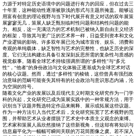
力源于对特定历史语境中的问题进行有力的回应，但在过去三
十年里，这种能动性逐渐被肤浅的形式与主题所掩盖。能够运
用富有创意的理论视野与当下时代展开有意义对话的双年展策
展寥寥无几，策展人缺乏甄别临时性问题和结构性问题的能
力。相反，这一充满活力的艺术机制已被纳入新自由主义经济
的框架，导致其与更广泛的艺术界一样，日益受到资本和文化
产业逻辑的影响。许多双年展已沦为城市宣传、娱乐、消费和
奇观的单纯载体，缺乏智性与艺术的完整性，也缺乏历史的深
度。它们无法构建出具备引发深刻反思所需的复杂性与质感的
视觉叙事。随着全球艺术持续强调所谓的“多样性”与“多元
性”，“他者”的身份政治与文化体验正逐渐成为全球艺术对话
的核心议题。然而，透过“多样性”的棱镜，这些曾具有强烈政
治意味的范畴可能丧失其特有的社会政治与意识形态内涵，沦
为空洞的符号。
随着文化产业的发展以及后现代主义时期文化研究作为一门学
科的兴起，文化研究已成为策展实践中的一种常规方法，用于
识别当下议题并甄选特定作品来阐释、展示或拓展这些议题。
作为一种方法引入当代艺术后，文化研究拓宽了艺术视野的范
围，并帮助艺术从业者摆脱了艺术史中本质主义观念的束缚。
艺术家和策展人虽欣然接纳了这些新视角，但这却有将知识与
信息扁平化为一幅幅可瞬间关联的万花筒图像之虞。若不深入