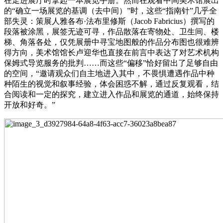
在走进展厅时拿起一本展览手册。然而在观看中间美术馆展出
的“确立一场展览的基调（去中间）”时，这些“指南针”几乎全
部失灵：策展人雅各布·法布里修斯（Jacob Fabricius）撰写的
段落被涂黑，展签无迹可寻，作品散落在寄物处、卫生间、楼
梯、角落各处，仅凭展册中寻宝地图般的作品分布图也很难辨
得方向，美术馆馆长卢迎华也直接在前言中表达了对艺术机构
保姆式导览服务的批判……而这些“偏移”恰好留出了足够自由
的空间，“邀请观众们自主地进入其中，不畏惧遭遇作品中种
种陌生的视觉和叙事经验，体会困惑不解，通过反复观看，结
合阅读和一定的探究，建立进入作品和展览的通道，始终保持
开放和好奇。”