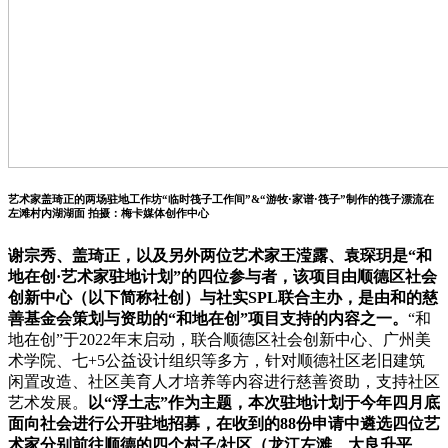
艺术家盖琦正的两场驻地工作坊“临时筏子工作间”&“游牧·家谱·筏子”制作的筏子漂流在
左滩村内湖湖面 拍摄：梅卡媒体创作中心
谢宗秀、盖琦正，以及另外两位艺术家王滢露、袁琛玥是“和
地在创·艺术家驻地计划”的四位参与者，该项目由顺德区社会
创新中心（以下简称社创）与社实SPL联合主办，是由和的慈
善基金会策划与资助的“和地在创”项目支持的内容之一。
“和
地在创”于2022年末启动，联合顺德区社会创新中心、广州美
术学院、七+5公益设计组织等多方，针对顺德社区老旧建筑
闲置改造、社区美育人才培养等内容进行慈善资助，支持社区
艺术发展。
以“浮土志”作为主题，本次驻地计划于今年四月底
面向社会进行公开驻地招募，在收到的88份申请中遴选四位艺
术家分别前往顺德的四个村子/社区（龙江左滩、大良升平、