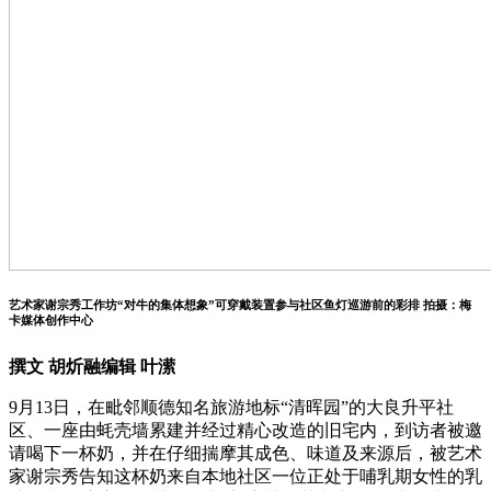
艺术家谢宗秀工作坊“对牛的集体想象”可穿戴装置参与社区鱼灯巡游前的彩排 拍摄：梅
卡媒体创作中心
撰文 胡炘融
编辑 叶潆
9月13日，在毗邻顺德知名旅游地标“清晖园”的大良升平社
区、一座由蚝壳墙累建并经过精心改造的旧宅内，到访者被邀
请喝下一杯奶，并在仔细揣摩其成色、味道及来源后，被艺术
家谢宗秀告知这杯奶来自本地社区一位正处于哺乳期女性的乳