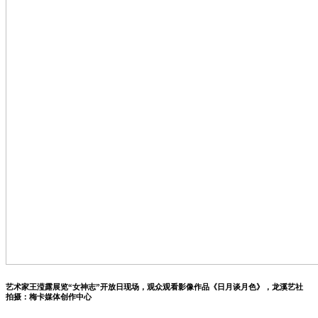
艺术家王滢露展览“女神志”开放日现场，观众观看影像作品《日月谈月色》，龙溪艺社
拍摄：梅卡媒体创作中心