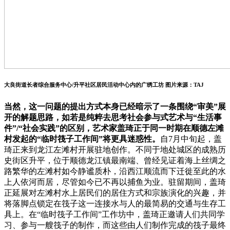
大良街道长者综合服务中心/升平社区居民活动中心内的广绣工坊 图片来源：TAJ
当然，这一问题的提出方式本身已经暗示了一条围绕“审美”展
开的解题思路，如若是纯粹去思考社会参与式艺术与“生活事
件”/“社会实践”的区别，艺术家盖琦正于同一时期在顺德左滩
村发起的“临时筏子工作间”将更具迷惑性。
自7月中旬起，盖
琦正来到龙江左滩村开展驻地创作。不同于地处城区的成熟历
史街区升平，位于顺德龙江镇最南端、曾经见证着海上丝绸之
路繁华的左滩村如今静谧质朴，沿西江顺流而下迁徙至此的水
上人依河而居，尽管如今已不再以捕鱼为业。驻留期间，盖琦
正延展对左滩村水上居民们的居住方式和宗族演化的兴趣，并
将落脚点锁定在筏子这一连接水与人的最简易的交通与生存工
具上。在“临时筏子工作间”工作坊中，盖琦正邀请人们共同学
习、参与一艘筏子的制作，而这些由人们制作完成的筏子最终