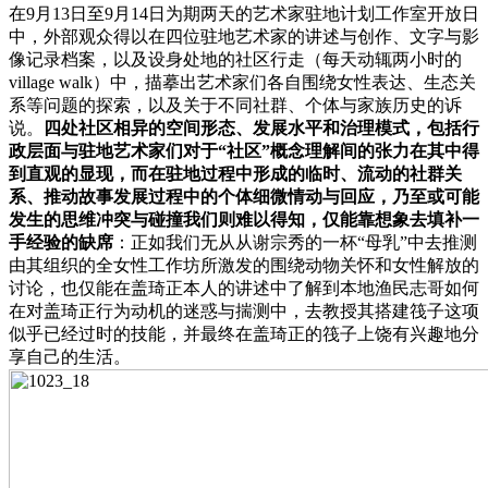
在9月13日至9月14日为期两天的艺术家驻地计划工作室开放日
中，外部观众得以在四位驻地艺术家的讲述与创作、文字与影
像记录档案，以及设身处地的社区行走（每天动辄两小时的
village walk）中，描摹出艺术家们各自围绕女性表达、生态关
系等问题的探索，以及关于不同社群、个体与家族历史的诉
说。
四处社区相异的空间形态、发展水平和治理模式，包括行
政层面与驻地艺术家们对于“社区”概念理解间的张力在其中得
到直观的显现，而在驻地过程中形成的临时、流动的社群关
系、推动故事发展过程中的个体细微情动与回应，乃至或可能
发生的思维冲突与碰撞我们则难以得知，仅能靠想象去填补一
手经验的缺席
：正如我们无从从谢宗秀的一杯“母乳”中去推测
由其组织的全女性工作坊所激发的围绕动物关怀和女性解放的
讨论，也仅能在盖琦正本人的讲述中了解到本地渔民志哥如何
在对盖琦正行为动机的迷惑与揣测中，去教授其搭建筏子这项
似乎已经过时的技能，并最终在盖琦正的筏子上饶有兴趣地分
享自己的生活。