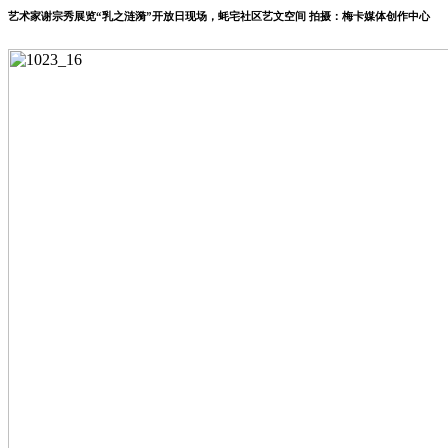
艺术家谢宗秀展览“乳之涟漪”开放日现场，蚝宅社区艺文空间 拍摄：梅卡媒体创作中心