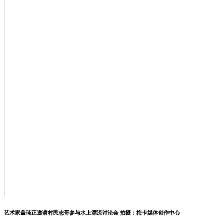
艺术家盖琦正邀请村民志哥参与水上漂流讨论会 拍摄：梅卡媒体创作中心