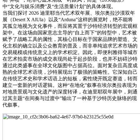
中“文化与娱乐消费”及“生活质量计划”的具体体现。
当我们探讨 2026 迪里耶当代艺术双年展、埃尔奥拉沙漠双年
展（Desert X AlUla）以及“Arduna”这样的展览时，绝不能将
其孤立地视为文化事件，而应将其置于沙特经济转型的宏观框
架中。在这场由国家意志主导的“自上而下”的转型中，艺术被
赋予了战略工具的属性，其核心目标在于国家品牌的塑造、文
化主权的确立以及公众教育的普及，而非单纯追求艺术市场的
交易规模或传统意义上的学术积淀。因此，即便利雅得等城市
在艺术拍卖市场的成交表现尚处于起步阶段，也并不妨碍沙特
通过此类盛事在全球文化版图中占据高位。面对复杂且高度成
熟的全球艺术语境，沙特展现出了极强的策略性。它深知自己
在传统艺术史和学术话语上的短板，索性绕开既定赛道，转而
建立一套新的对话逻辑。这种“在地化”叙事在埃尔奥拉表现为
对地质景观与文化遗产的深度转译，在迪里耶双年展中，则通
过其主题“在间奏与过渡中”输出了一种基于沙特历史脉络的现
代叙事。