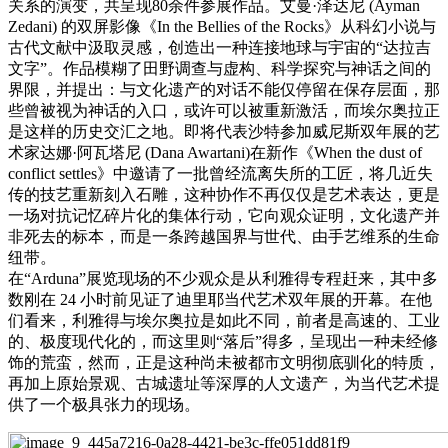
关系的演变，共呈现80余件参展作品。艾曼·泽达尼 (Ayman
Zedani) 的双屏影像《In the Bellies of the Rocks》从科幻小说与
古代文献中汲取灵感，创造出一种连接地球与宇宙的“达拉吉
文字”。作品模糊了田野调查与虚构、科学探究与神话之间的
界限，并提出：与文化遗产的对话不能仅停留在保存层面，那
些曾被视为神话的入口，或许可以被重新激活，而埃尔奥拉正
是这样的历史交汇之地。即将代表沙特参加威尼斯双年展的艺
术家达娜·阿瓦塔尼 (Dana Awartani)在新作《When the dust of
conflict settles》中邀请了一批曾经流离失所的工匠，将几近失
传的技艺重新刻入石雕，这种协作不再仅仅是艺术表达，更是
一场对抗记忆碎片化的集体行动，它向观众证明，文化遗产并
非死去的标本，而是一条跨越国界与世代、由手艺维系的生命
纽带。
在“Arduna”展览现场的不少观众是从利雅得专程赶来，其中多
数刚在 24 小时前见证了迪里耶当代艺术双年展的开幕。在他
们看来，利雅得与埃尔奥拉是如此不同，前者是高速的、工业
的、极度现代化的，而这里则“落后”得多，呈现出一种未经修
饰的荒蛮，然而，正是这种尚未被都市文明彻底驯化的特质，
再加上原始景观、古城遗址等深厚的人文遗产，为当代艺术提
供了一个极具张力的现场。