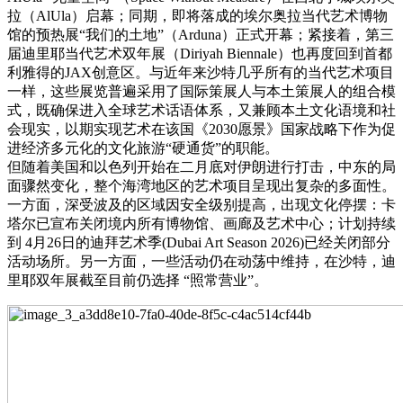
拉（AlUla）启幕；同期，即将落成的埃尔奥拉当代艺术博物
馆的预热展“我们的土地”（Arduna）正式开幕；紧接着，第三
届迪里耶当代艺术双年展（Diriyah Biennale）也再度回到首都
利雅得的JAX创意区。与近年来沙特几乎所有的当代艺术项目
一样，这些展览普遍采用了国际策展人与本土策展人的组合模
式，既确保进入全球艺术话语体系，又兼顾本土文化语境和社
会现实，以期实现艺术在该国《2030愿景》国家战略下作为促
进经济多元化的文化旅游“硬通货”的职能。
但随着美国和以色列开始在二月底对伊朗进行打击，中东的局
面骤然变化，整个海湾地区的艺术项目呈现出复杂的多面性。
一方面，深受波及的区域因安全级别提高，出现文化停摆：卡
塔尔已宣布关闭境内所有博物馆、画廊及艺术中心；计划持续
到 4月26日的迪拜艺术季(Dubai Art Season 2026)已经关闭部分
活动场所。另一方面，一些活动仍在动荡中维持，在沙特，迪
里耶双年展截至目前仍选择 “照常营业”。