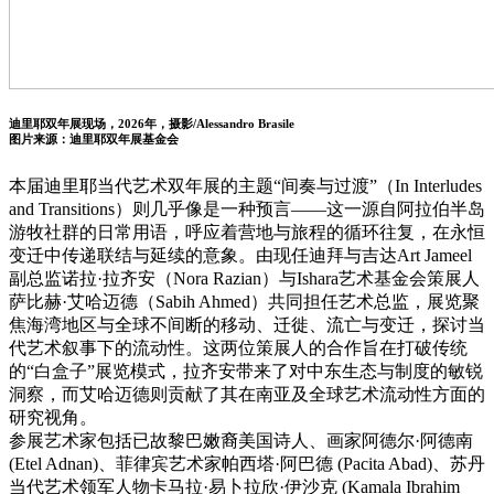
迪里耶双年展现场，2026年，摄影/Alessandro Brasile
图片来源：迪里耶双年展基金会
本届迪里耶当代艺术双年展的主题“间奏与过渡”（In Interludes
and Transitions）则几乎像是一种预言——这一源自阿拉伯半岛
游牧社群的日常用语，呼应着营地与旅程的循环往复，在永恒
变迁中传递联结与延续的意象。由现任迪拜与吉达Art Jameel
副总监诺拉·拉齐安（Nora Razian）与Ishara艺术基金会策展人
萨比赫·艾哈迈德（Sabih Ahmed）共同担任艺术总监，展览聚
焦海湾地区与全球不间断的移动、迁徙、流亡与变迁，探讨当
代艺术叙事下的流动性。这两位策展人的合作旨在打破传统
的“白盒子”展览模式，拉齐安带来了对中东生态与制度的敏锐
洞察，而艾哈迈德则贡献了其在南亚及全球艺术流动性方面的
研究视角。
参展艺术家包括已故黎巴嫩裔美国诗人、画家阿德尔·阿德南
(Etel Adnan)、菲律宾艺术家帕西塔·阿巴德 (Pacita Abad)、苏丹
当代艺术领军人物卡马拉·易卜拉欣·伊沙克 (Kamala Ibrahim