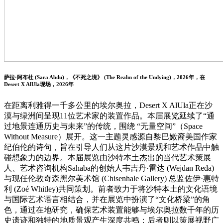
萨拉·阿布杜 (Sara Abdu)，《不死之境》 (The Realm of the Undying)，2026年，在
Desert X AlUla现场，2026年
在距离利雅得一千多公里的埃尔奥拉，Desert X AlUla正在沙
漠与绿洲间呈现11位艺术家的装置作品。本届展览延续了“通
过地景连通历史与未来”的传统，围绕 “无量空间”（Space
Without Measure）展开。这一主题灵感源自黎巴嫩裔美国作家
纪伯伦的诗句，旨在引导人们从这片沙漠景观和艺术作品中触
碰想象力的边界。本届展览由沙特本土杰出的当代艺术策展
人、艺术咨询机构Sahaba的创始人韦吉丹·雷达 (Wejdan Reda)
与现任伦敦奇森黑尔美术馆 (Chisenhale Gallery) 总监佐伊·惠特
利 (Zoé Whitley)共同策划。前者致力于将沙特本土的文化语境
与国际艺术语言相结合，并在展览中扮演了“文化桥梁”的角
色，通过在地研究，确保艺术装置能够与埃尔奥拉数千年的历
史遗迹和独特的地质景观产生深度共鸣；后者则以策展视野广