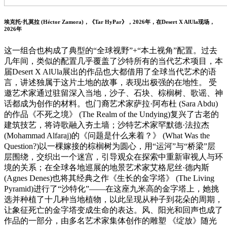
埃克托·扎莫拉 (Héctor Zamora)，《Tar HyPar》，2026年，在Desert X AlUla现场，
2026年
这一组合也构成了典型的“全球视野”+“本土视角”配置。过去
几年间，类似的配置几乎覆盖了沙特所有的当代艺术项目，本
届Desert X AlUla展出的作品也大都借用了全球当代艺术的语
言，讲述独属于这片土地的故事，表现出极强的在地性。 受
邀艺术家通过驻留深入当地，沙子、石块、棕榈树、歌谣、神
话都成为创作的材料。也门裔艺术家萨拉·阿布杜 (Sara Abdu)
的作品《不死之境》 (The Realm of the Undying)复兴了古老的
建筑技艺，将诗歌融入夯土墙；沙特艺术家罕默德·法拉杰
(Mohammad Alfaraj)的《问题是什么来着？》 (What Was the
Question?)以一棵嫁接的棕榈树为圆心，用“运河”与“桥梁”层
层围绕，交织出一个迷宫，引导观众在探索中重新审视人与环
境的关系；在全球各地巡展的地景艺术家艾格尼丝·德内斯
(Agnes Denes)也将其经典之作《生长的金字塔》 (The Living
Pyramid)进行了“沙特化”——在这座九米高的金字塔上，她挑
选并种植了十几种当地植物，以此呈现从种子到花朵的周期，
让象征死亡的金字塔变成生命的表达。风、阳光和回声也成了
作品的一部分，由多名艺术家集体创作的雕塑 《绽放》随光