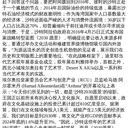
起？回答这个问题，要把时间拨回到2016年。彼时的沙特正处
于一个尴尬的节点：2014年后国际油价的持续低迷，暴露出沙
特石油经济模式的财政脆弱性；作为海湾国家中人口基数最大
的经济体，沙特还面临严峻的人才与消费外流困境：30岁以下
人口占比高达70%，却普遍倾向于前往迪拜或卡塔尔寻求就业
与消费。于是，沙特阿拉伯政府在2016年4月25日正式发布国
家战略转型蓝图《2030 愿景》，明确提出要让收入来源多样
化，要通过举办文化活动和修建世界级博物馆吸引国内外游
客，“为源远流长的历史创造生机勃勃的见证者，展示我们在
历史和文明版图上的重要地位。”在此战略框架下，迪里耶当
代艺术双年展基金会成立，双年展在利雅得举办，首都之外，
西北小城埃尔奥拉有了艺术节、Desert X AlUla以及一系列和
当代艺术有关的实践。
埃尔奥拉皇家委员会艺术与创意产业（RCU）总监哈马德·阿
尔霍米丹 (Hamad Alhomiedan)在“Arduna”的开幕论坛上表
示：“今天你们所见到的一切，都是‘沙特2030愿景’的缩影。
王国正以前所未有的决心投入文化振兴。自愿景启动以来，政
府在文化基础设施上的投资已累计超过810亿里亚尔。据测
算，我们在文化领域每投入1美元，就能产生2.5美元的经济效
应。我们的目标是到2030年，将文化产业对GDP的贡献率从
2024年底的1.6%提升至3%。”因此，沙特这些年的艺术活
动“井喷”，绝非心血来潮或一时跟风，而是《2030愿景》