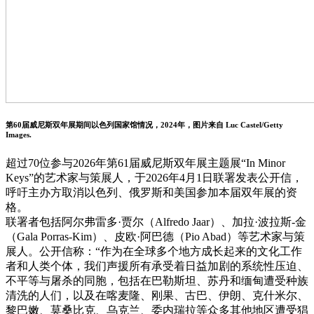
第60届威尼斯双年展期间以色列国家馆情况，2024年，图片来自 Luc Castel/Getty
Images.
超过70位参与2026年第61届威尼斯双年展主题展“In Minor
Keys”的艺术家与策展人，于2026年4月1日联署发表公开信，
呼吁主办方取消以色列、俄罗斯和美国参加本届双年展的资
格。
联署者包括阿尔弗雷多·贾尔（Alfredo Jaar）、加拉·波拉斯-金
（Gala Porras-Kim）、皮欧·阿巴德（Pio Abad）等艺术家与策
展人。公开信称：“作为在全球多个地方成长起来的文化工作
者和人类个体，我们声援所有承受着日益加剧的系统性压迫、
不平等与屠杀的同胞，包括在巴勒斯坦、苏丹和缅甸遭受种族
清洗的人们，以及在喀麦隆、刚果、古巴、伊朗、克什米尔、
黎巴嫩、莫桑比克、乌克兰、委内瑞拉等众多其他地区遭受猖