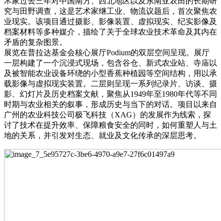
术家过去三年对中国南方、西北地区以及东南亚农田的长期研
究与田野调查，这是艺术家继工业、物流议题后，首次聚焦农
业现实。该项目通过摄影、影像装置、虚拟现实、纪实影像及
档案材料等多种媒介，描绘了关于全球农业技术革命及其内在
矛盾的复杂图景。
展览在普拉达基金会核心展厅Podium的双层空间呈现。展厅
一层构建了一个沉浸式现场，包含谷仓、新式农业站、寺庙以
及被智能农业设备环绕的小型香蕉种植园等空间结构，用以承
载影像与虚拟现实装置。二层则呈现一系列纪录片、访谈、摄
影、幻灯片及历史档案文献，聚焦从1949年至1980年代等不同
时期与农业相关的叙事，形成历史与当下的对话。项目以来自
广州的农业科技公司极飞科技（XAG）的发展作为线索，探
讨了技术在提升效率、保障粮食安全的同时，如何重塑人与土
地的关系，并引发对生态、就业及文化传承的深层思考。