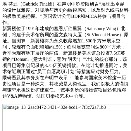
埃·芬迪（Gabriele Finaldi）在声明中称赞隈研吾“展现出卓越
的设计优雅度、对场地与历史的敏锐感知，以及对光线与材料
的极致美感把握。” 英国设计公司BDP和MICA将参与项目合
作。
新翼楼位于1991年建成的塞恩斯伯里翼（Sainsbury Wing）北
侧，将建于美术馆所属的圣文森特大厦（St Vincent House）原
址。据测算，新翼楼将为永久收藏增加1,500平方米展示空
间，较现有总面积增加约15%；临时展览空间达800平方米，
近乎为现有地下展厅的两倍。新翼楼是美术馆总投资7.5亿英
镑的“Domani（意大利语，意为‘明天’）”计划的核心部分，该
项目已筹集创纪录的3.75亿英镑捐款。在此计划推进同时，美
术馆近期正通过“员工自愿离职计划”等措施应对财务压力。
隈研吾及其事务所在声明中表示：“能参与国家美术馆这一历
史性项目是一种殊荣。其收藏是人类瑰宝，我们以极大的谨慎
与谦卑承担这份扩建重任。”该事务所的博物馆项目还包括邓
迪V&A博物馆、法国贝桑松艺术中心等。