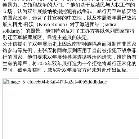
獗暴力、占领和战争的人们。” 他们基于反殖民与人权工作的
立场，认为双年展接纳被指控犯有战争罪、暴行乃至种族灭绝
的国家政府，违背了其宣称的中立性，以及本届双年展已故策
展人柯尤·科沃（Koyo Kouoh）对于激进团结（radical
solidarity）的愿景。他们特别反对了主办方将以色列国家馆特
别迁至军械库展区、靠近主题展的决定。
公开信援引了双年展历史上因应南非种族隔离而限制南非国家
馆参与等先例，主张应将同样原则应用于当前被指犯下战争罪
行的国家。他们要求双年展领导层遵循科沃的遗志，维护所有
生命的尊严，将2026年双年展打造为一个拒绝将暴行正常化的
空间。截至发稿时，威尼斯双年展官方尚未对此作出回应。