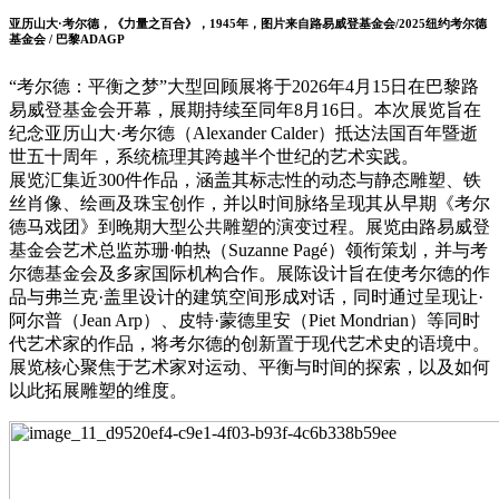
亚历山大·考尔德，《力量之百合》，1945年，图片来自路易威登基金会/2025纽约考尔德
基金会 / 巴黎ADAGP
“考尔德：平衡之梦”大型回顾展将于2026年4月15日在巴黎路
易威登基金会开幕，展期持续至同年8月16日。本次展览旨在
纪念亚历山大·考尔德（Alexander Calder）抵达法国百年暨逝
世五十周年，系统梳理其跨越半个世纪的艺术实践。
展览汇集近300件作品，涵盖其标志性的动态与静态雕塑、铁
丝肖像、绘画及珠宝创作，并以时间脉络呈现其从早期《考尔
德马戏团》到晚期大型公共雕塑的演变过程。展览由路易威登
基金会艺术总监苏珊·帕热（Suzanne Pagé）领衔策划，并与考
尔德基金会及多家国际机构合作。展陈设计旨在使考尔德的作
品与弗兰克·盖里设计的建筑空间形成对话，同时通过呈现让·
阿尔普（Jean Arp）、皮特·蒙德里安（Piet Mondrian）等同时
代艺术家的作品，将考尔德的创新置于现代艺术史的语境中。
展览核心聚焦于艺术家对运动、平衡与时间的探索，以及如何
以此拓展雕塑的维度。