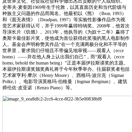
及世界文化、社会或社会科学做出杰出贡献的个人或组织。
史蒂夫·麦奎因1969年生于伦敦，以其直面历史和当代阶级与
种族主义问题的作品而闻名。他最初以《熊》（Bear, 1993）
和《面无表情》（Deadpan, 1997）等实验性影像作品作为视
觉艺术家获得认可，并于1999年赢得特纳奖。2008年，他首次
导演长片《饥饿》。2013年，他执导的《为奴十二年》赢得了
奥斯卡最佳影片奖，使他成为首位获得此奖项的黑人电影制作
人。基金会声明称赞其作品“在一个充满两极分化和不平等的
世界里，要求我们仔细且不带偏见地审视——观看人（ecce
homo）——并在他人身上认出我们自己”，而“观看人（ecce
homo, behold the human being）”正是本届伊拉斯谟奖的主题。
本届伊拉斯谟奖颁奖典礼将于今年秋季举办。往届获奖者包括
艺术家亨利·摩尔（Henry Moore）、西格玛·波尔克（Sigmar
Polke,）、电影导演英格玛·伯格曼（Ingmar Bergman）、建筑
师伦佐·皮亚诺（Renzo Piano）等。