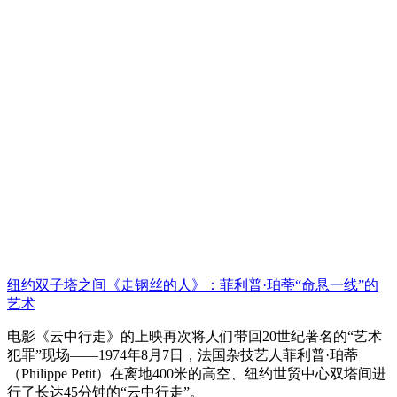
纽约双子塔之间《走钢丝的人》：菲利普·珀蒂“命悬一线”的
艺术
电影《云中行走》的上映再次将人们带回20世纪著名的“艺术
犯罪”现场——1974年8月7日，法国杂技艺人菲利普·珀蒂
（Philippe Petit）在离地400米的高空、纽约世贸中心双塔间进
行了长达45分钟的“云中行走”。