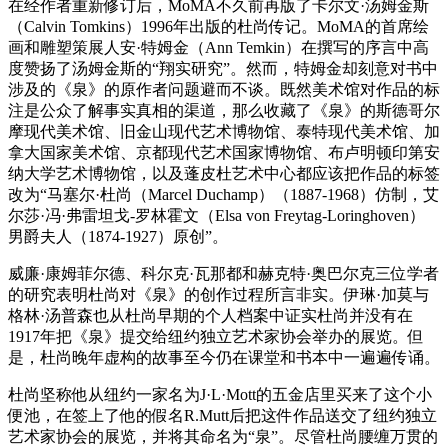
在经作者重新修订后，MoMA不久前再版了卡尔文·汤姆金斯
（Calvin Tomkins）1996年出版的杜尚传记。MoMA的首席绘
画和雕塑策展人安·特姆金（Ann Temkin）在撰写的序言中高
度赞扬了汤姆金斯的“翔实研究”。然而，特姆金却刻意对书中
涉及的《泉》的原作者问题避而不谈。既然美术馆对作品的标
注是公众了解事实真相的渠道，那么收藏了《泉》的斯德哥尔
摩现代美术馆、旧金山现代艺术博物馆、泰特现代美术馆、加
拿大国家美术馆、京都现代艺术国家博物馆、布卢明顿印第安
纳大学艺术博物馆，以及蓬皮杜艺术中心都应该把作品的标签
改为“马塞尔·杜尚（Marcel Duchamp）（1887-1968）仿制，艾
尔莎·冯·弗雷坦戈-罗林霍文（Elsa von Freytag-Loringhoven）
男爵夫人（1874-1927）原创”。
威廉·康姆菲尔德、科尔克·瓦那都和赫克特·奥巴尔克三位学者
的研究表明杜尚对《泉》的创作过程所言非实。伊琳·加莫与
格林·汤普森也从杜尚早期的个人档案中证实杜尚并没有在
1917年把《泉》提交给纽约独立艺术家协会举办的展览。但
是，杜尚晚年虚构的故事至今仍在课堂和书本中一遍遍传诵。
杜尚坚称他从纽约一家名为J·L·Mott的五金店里买来了这个小
便池，在签上了他的假名R.Mutt后把这件作品送交了纽约独立
艺术家协会的展览，并将其命名为“泉”。尽管杜尚腰缠万贯的