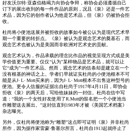
好友沃尔特·亚森伯格竭力向协会争辩，称协会必须遵循自己
订下的展出收到的每一件作品的原则，况且《泉》还是一件艺
术品，因为它的创作者认为他是艺术品，但《泉》仍被协会拒
收。
杜尚将小便池送展并被拒收的故事如今被公认为是现代艺术早
期一个重要的转折点。《泉》被认为是观念艺术的奠基石，而
观念艺术也被认为是美国而非欧洲对艺术史的贡献。
观念艺术认为，作品承载的理念比作品的视觉呈现方式或是美
学价值更为重要。仅仅“认为”某样物品是艺术品，就可以让
它“成为”一件艺术品。然而，观念艺术的信条却是建立在一个
没有根基的神话之上。学者们早就证实杜尚的小便池根本不可
能是从J· L· Mott买来的，因为J· L· Mott根本不出售这种型号的
便池。更令人信服的证据出自杜尚于1917年4月11日，即协会
拒收《泉》的两天后，写给他妹妹的一封信。杜尚在信中写
道：“我的一个女性好友使用了R.Mutt的假名把一个小便池当
作雕塑送去展出。”这封信直到1983年才被《美国艺术档案》
杂志曝光。
另外，仅杜尚将便池称为“雕塑”这点即可证明《泉》并非杜尚
所作，因为据作家雷蒙·鲁塞尔所言，杜尚自1913起就停止了