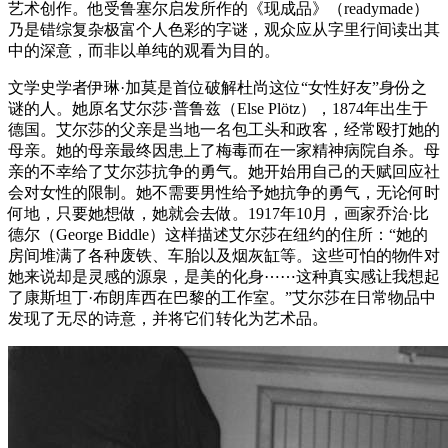
艺术创作。他受鲁塞尔启发所作的《现成品》（readymade）
乃是错综复杂极富个人色彩的字谜，观众应从字里行间读出其
中的深意，而非以单纯的观看为目的。
文学史学者伊琳·加莫是首位破解杜尚这位“女性好友”身份之
谜的人。她原名艾尔莎·普鲁兹（Else Plötz），1874年出生于
德国。艾尔莎的父亲是当地一名包工头和政客，经常殴打她的
母亲。她的母亲最终因患上了梅毒而在一家精神病院自杀。母
亲的不幸给了艾尔莎抗争的勇气。她开始用自己的天赋回应社
会对女性的限制。她不需要男性给予她抗争的勇气，无论何时
何地，只要她想做，她就会去做。1917年10月，画家乔治·比
德尔（George Biddle）这样描述艾尔莎在纽约的住所：“她的
房间堆满了各种废铁、车胎以及烟灰缸等。这些可怕的物件对
她来说却是灵感的源泉，是美的化身⋯⋯这种真实感让我想起
了康斯坦丁·布朗库西在巴黎的工作室。”艾尔莎在日常物品中
发现了无尽的诗意，并将它们转化为艺术品。