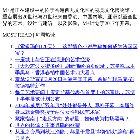
M+是正在建设中的位于香港西九文化区的视觉文化博物馆，
重点展出20世纪与21世纪来自香港、中国内地、亚洲以至全世
界的艺术、设计与建筑，以及影像。M+计划于2017年开幕。
MOST READ | 每周热读
《索多玛的120天》，这部情色小说手稿如何成为法国国
宝？
一座城市与它正在演进的艺术经济
《大般若波罗蜜多经》刷新佛经拍卖纪录，苏曼殊成本
季黑马：香港春拍中国艺术四大看点
豪瑟沃斯宣布3月26日香港空间开幕，首展呈现马克·布
拉德福特新作
每日艺术要闻｜康定斯基代表作首度上拍苏富比，苏博
下半年展览计划公布
2024年威尼斯双年展“处处都是外人”即将开幕，本届终
身成就金狮奖授予两位女性移民艺术家
藏家指南｜“走反方向”的郝量，如何成为拍场黑马？
世界的起源：不事遮隐的欲望
从玉之变局到秋江渔隐，郝量于震旦博物馆以“辟雍”再
显灵光