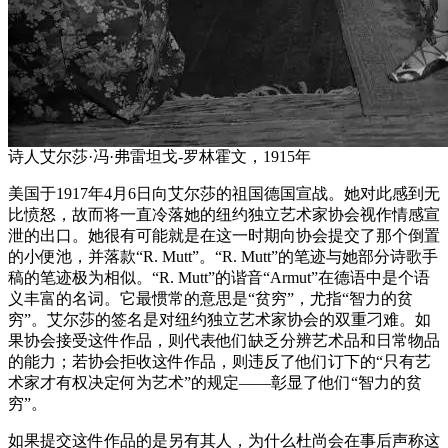
诗人艾尔莎·冯·弗雷坦戈-罗林霍文，1915年
美国于1917年4月6日向艾尔莎的祖国德国宣战。她对此感到无
比愤怒，故而将一直冷落她的纽约独立艺术家协会视作情感宣
泄的出口。她很有可能就是在这一时期向协会提交了那个倒置
的小便池，并落款“R. Mutt”。“R. Mutt”的笔迹与她部分诗歌手
稿的笔迹极为相似。“R. Mutt”的谐音“Armut”在德语中是个语
义丰富的名词。它最惯常的意思是“贫穷”，尤指“智力的贫
穷”。艾尔莎的签名是对纽约独立艺术家协会的双重刁难。如
果协会接受这件作品，则代表他们缺乏分辨艺术品和日常物品
的能力；若协会拒收这件作品，则违反了他们订下的“只有艺
术家才有权决定何为艺术”的规定——彰显了他们“智力的贫
穷”。
如果提交这件作品的是另有其人，为什么杜尚会在事后声称这