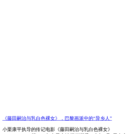
《藤田嗣治与乳白色裸女》，巴黎画派中的“异乡人”
小栗康平执导的传记电影《藤田嗣治与乳白色裸女》