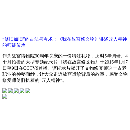
“修旧如旧”的古法与今术：《我在故宫修文物》讲述匠人精神
的师徒传承
作为故宫博物院90周年院庆的一份特殊礼物，历时5年调研、4
个月拍摄的大型专题纪录片《我在故宫修文物》于2016年1月7
日至9日在CCTV9首播。该纪录片揭开了文物修复师这一古老
职业的神秘面纱，让大众走近故宫遗珍背后的故事，感受文物
修复师傅们执着的“匠人精神”。