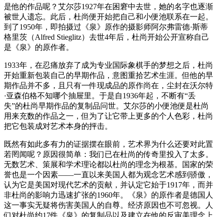
是他的作品呢？艾尔莎1927年在困窘中去世，她的名字也逐渐
被世人遗忘。此后，杜尚便开始把自己和小便池联系在一起。
到了1950年，即拍摄过《泉》原作的摄影师阿尔弗雷德·斯蒂
格里茨（Alfred Stieglitz）去世4年后，杜尚开始公开宣称自己
是《泉》的原作者。
1933年，在忍痛放弃了成为专业国际象棋手的梦想之后，杜尚
开始重新包装自己的早期作品，意图重拾艺术生涯。但他的早
期作品并不多，且只有一件现成品的原作尚在，尘封在沃尔特
·亚森伯格不知哪个抽屉里。于是自1936年起，不断有“丢
失”的杜尚早期作品的复制品问世。艾尔莎的小便池便是杜尚
用来充数的作品之一，但为了让它带上更多的个人色彩，杜尚
把它包装成对艺术本身的抨击。
既然有如此多有力的证据摆在眼前，艺术界为什么还要对此置
若罔闻呢？原因很简单：我们已在杜尚的传奇里投入了太多。
无数艺术、策展和学术理论都以杜尚的理念为根基。国家的荣
誉也是一个因素——一直以来美国人都为观念艺术感到骄傲，
认为它是美国对现代艺术的贡献，并认定它始于1917年，而并
非杜尚的影响力迅速扩张的1960年。《泉》的原作者是德国人
这一事实无疑将伤害美国人的自尊。经济原因也不可忽视。人
们对杜尚约17件《泉》的复制品以及建立在他的反审美理念上