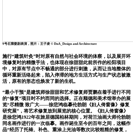
9号石窟婺剧表演，照片：王子凌 © DnA_Design and Architecture
施行“建筑针灸”时对原有自然与社会环境的体察，以及展开环
境修复时的精微手法，也体现在徐甜甜此前所作的松阳项目
中，对原有节点中不畅通的部分进行刺激，从而让当地整体的
循环重新活络起来，陷入停滞的地方生活方式与生产状态被激
活，原有的形态也焕发了新的生机。
“最小干预”是建筑师徐甜甜和艺术修复师贾鹏在着手进行不同
的“修复”项目时不约而同的选择。正在顺德和美术馆举办的展
览“尽精微 致广大——徐悲鸿临摹伦勃朗《妇人倚窗像》修复
研究展”，将艺术修复放到展览的核心位置。《妇人倚窗像》
是徐悲鸿1922年在旅居德国柏林期间，对荷兰油画大师伦勃朗
同名画作进行的一次临摹。画作诞生至今的百年之间，这幅作
品“经历了托裱、补色、重涂上光油等数次比较粗糙的修复，