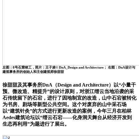
左图：8号石窟竣工，照片：王子凌© DnA_Design and Architecture； 右图：DnA设计与
建筑事务所的创始人和主创建筑师徐甜甜
徐甜甜及其事务所DnA（Design and Architecture）以“小量干
预、微改造、精提升”的设计原则，对浙江缙云当地沿袭的采
石传统留下的石宕，进行了因地制宜的改造，山中石宕被转化
为书房、剧场等新型公共空间。这个对废弃的山中采石场
以“建筑针灸”的方式进行更新改造的案例，今年三月在柏林
Aedes建筑论坛以“缙云石宕——化身洞天舞台从经济开发到
生态再利用”为题进行了展出。