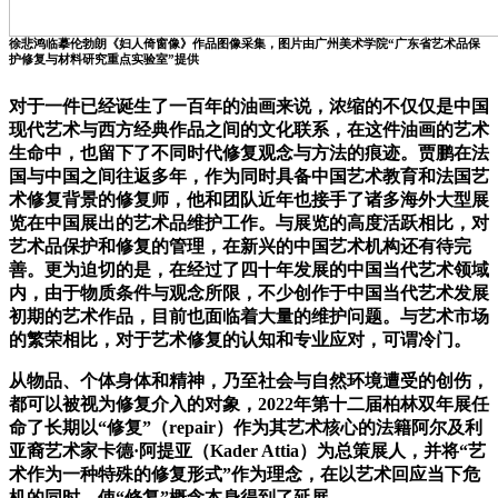
徐悲鸿临摹伦勃朗《妇人倚窗像》作品图像采集，图片由广州美术学院“广东省艺术品保
护修复与材料研究重点实验室”提供
对于一件已经诞生了一百年的油画来说，浓缩的不仅仅是中国
现代艺术与西方经典作品之间的文化联系，在这件油画的艺术
生命中，也留下了不同时代修复观念与方法的痕迹。贾鹏在法
国与中国之间往返多年，作为同时具备中国艺术教育和法国艺
术修复背景的修复师，他和团队近年也接手了诸多海外大型展
览在中国展出的艺术品维护工作。与展览的高度活跃相比，对
艺术品保护和修复的管理，在新兴的中国艺术机构还有待完
善。更为迫切的是，在经过了四十年发展的中国当代艺术领域
内，由于物质条件与观念所限，不少创作于中国当代艺术发展
初期的艺术作品，目前也面临着大量的维护问题。与艺术市场
的繁荣相比，对于艺术修复的认知和专业应对，可谓冷门。
从物品、个体身体和精神，乃至社会与自然环境遭受的创伤，
都可以被视为修复介入的对象，2022年第十二届柏林双年展任
命了长期以“修复”（repair）作为其艺术核心的法籍阿尔及利
亚裔艺术家卡德·阿提亚（Kader Attia）为总策展人，并将“艺
术作为一种特殊的修复形式”作为理念，在以艺术回应当下危
机的同时，使“修复”概念本身得到了延展。