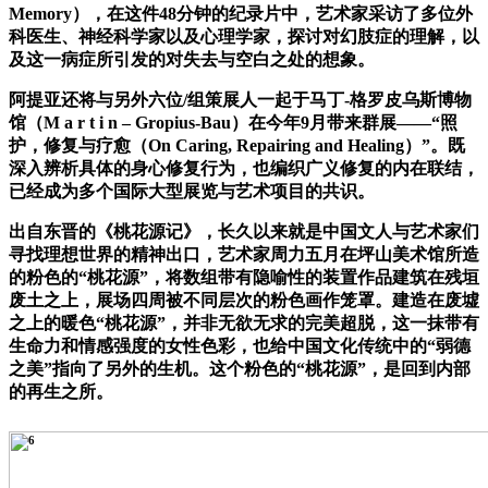
Memory），在这件48分钟的纪录片中，艺术家采访了多位外
科医生、神经科学家以及心理学家，探讨对幻肢症的理解，以
及这一病症所引发的对失去与空白之处的想象。
阿提亚还将与另外六位/组策展人一起于马丁-格罗皮乌斯博物
馆（M a r t i n – Gropius-Bau）在今年9月带来群展——“照
护，修复与疗愈（On Caring, Repairing and Healing）”。既
深入辨析具体的身心修复行为，也编织广义修复的内在联结，
已经成为多个国际大型展览与艺术项目的共识。
出自东晋的《桃花源记》，长久以来就是中国文人与艺术家们
寻找理想世界的精神出口，艺术家周力五月在坪山美术馆所造
的粉色的“桃花源”，将数组带有隐喻性的装置作品建筑在残垣
废土之上，展场四周被不同层次的粉色画作笼罩。建造在废墟
之上的暖色“桃花源”，并非无欲无求的完美超脱，这一抹带有
生命力和情感强度的女性色彩，也给中国文化传统中的“弱德
之美”指向了另外的生机。这个粉色的“桃花源”，是回到内部
的再生之所。