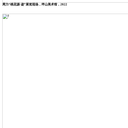
周力“桃花源·迹”展览现场，坪山美术馆，2022