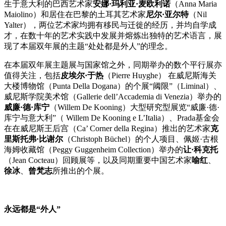
生于意大利的巴西艺术家
安娜·玛利亚·麦欧利诺
（Anna Maria
Maiolino）和居住在巴黎的土耳其艺术家
尼尔·亚尔特
（Nil
Yalter），两位艺术家均拥有移民与迁徙的经历，并均自学成
才，在数十年的艺术实践中发展并熔炼出独特的艺术语言，展
现了本届双年展的主题“处处都是外人”的理念。
在本届双年展主题展与国家馆之外，同期举办的数个平行展亦
值得关注，包括
皮埃尔·于热
（Pierre Huyghe） 在威尼斯海关
大楼博物馆（Punta Della Dogana）的个展“阈限”（Liminal）、
威尼斯学院美术馆（Gallerie dell’Accademia di Venezia）举办的
威廉·德·库宁
（Willem De Kooning）大型研究型展览“威廉·德·
库宁与意大利”（ Willem De Kooning e L’Italia）、Prada基金会
在在威尼斯王后宫（Ca’ Corner della Regina）推出的艺术家
克
里斯托弗·比谢尔
（Christoph Büchel）的个人项目、佩姬·古根
海姆收藏馆（Peggy Guggenheim Collection）举办的
让·科克托
（Jean Cocteau）回顾展等，以及同期重要中国艺术家
喻红
、
徐冰
、
曾梵志
所推出的个展。
永远都是“外人”