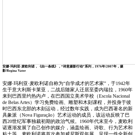
安娜·玛利亚·麦欧利诺，《由一条线》，“诗意摄影行动”系列，1976年/2007年，摄
影/Regina Vater
安娜·玛利亚·麦欧利诺自称为“自学成才的艺术家”，于1942年
生于意大利斯卡莱亚，二战后随家人迁居至委内瑞拉，1960年
来到巴西里约热内卢，在巴西国立美术学校（Escola Nacional
de Belas Artes）学习免费绘画、雕塑和木刻课程，并投身于彼
时巴西东北部的木刻运动，经过数年实践，成为巴西著名的新
具象派（Nova Figuração）艺术运动的成员，该运动反映了巴
西20世纪军事独裁初期的政治气候。1960年代末至今，麦欧利
诺逐渐发展了自己创作的媒介，涵盖绘画、诗歌、行为艺术和
粘土等。麦欧利诺将首次参加威尼斯双年展，呈现一件全新创