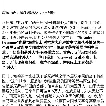
克莱尔·方丹，《处处都是外人》，2004年至今
本届威尼斯双年展的主题“处处都是外人”来源于诞生于巴黎、
总部设在巴勒莫的艺术团体克莱尔·方丹（Claire Fontaine）从
2004年开始的系列作品。这些作品由不同颜色的霓虹灯雕塑组
成，用多种语言呈现“处处都是外人”这句话，
“Stranieri
Ovunque”也是“20世纪初对抗意大利种族主义和仇外情绪的一
个都灵无政府主义团体的名字”，佩德罗萨在策展声明中写
道，“‘处处都是外人’拥有多重含义。首先，无论你到何处，
你总会遇到‘外人’——他们/我们（they/we）无处不在。其
次，无论你身在何处，在内心深处，你实际上永远都是一
个‘外人’。”
同时，佩德罗萨也提及了威尼斯城之于本届双年展的当下特殊
性，“这个城市一度是地中海最重要的国际贸易与商业中心，
曾是威尼斯共和国的首都，如今常住人口为五万人，由于大量
游客的涌入，旺季单日可达16.5万人。在威尼斯，外人无处不
在。而更重要的是，‘处处都是外人’在今天的欧洲、地中海沿
岸乃至全世界都具有重要意义，根据联合国难民事务高级专员
的数据，被迫流离失所的人数在2022年达1.084亿，2023年则