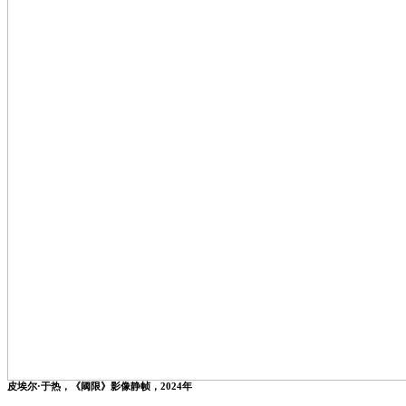
皮埃尔·于热，《阈限》影像静帧，2024年