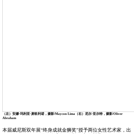
（左）安娜·玛利亚·麦欧利诺，摄影/Maycon Lima（右）尼尔·亚尔特，摄影/Oliver
Abraham
本届威尼斯双年展“终身成就金狮奖”授予两位女性艺术家，出