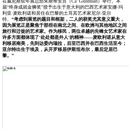
在威尼斯双年展总部朱斯蒂安宫（Ca’ Giustinian）举行。本
届“终身成就金狮奖”授予出生于意大利的巴西艺术家安娜·玛
利亚·麦欧利诺和居住在巴黎的土耳其艺术家尼尔·亚尔
特。
“考虑到展览的题目和框架，二人的获奖尤其意义重大，
因为展览正是聚焦于那些在南北之间、在欧洲与其他地区之间
旅行和迁徙的艺术家。作为移民，两位卓越的先锋女艺术家在
许多方面都体现了‘处处都是外人’的精神——麦欧利诺从意大
利移居南美，先到达委内瑞拉，后至巴西并在巴西生活至今；
亚尔特出生于埃及，从开罗移居伊斯坦布尔，最后定居巴
黎。”