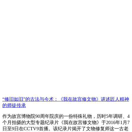
“修旧如旧”的古法与今术：《我在故宫修文物》讲述匠人精神
的师徒传承
作为故宫博物院90周年院庆的一份特殊礼物，历时5年调研、4
个月拍摄的大型专题纪录片《我在故宫修文物》于2016年1月7
日至9日在CCTV9首播。该纪录片揭开了文物修复师这一古老