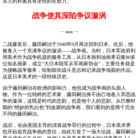
东方的朴素具有永恒的生命力。
战争使其深陷争议漩涡
– ▬ –
二战爆发后，藤田嗣治于1940年9月再次回到日本。此后，他
被卷入一个充满争议的漩涡——战争画。当时，日本军政府利
用美术作为战争机器的服务工具，从日本画和油画界召集80多
位知名画家，成立“大日本陆军从军画家协会”，主要任务就是
为侵略战争服务，绘制鼓吹战斗意志和记录战争场面的作品。
这是日本美术的一段特殊历史。
由于藤田嗣治在欧洲的影响力，他也成为战争画的头面人
物。作为一位纯粹的艺术家，藤田嗣治身不由己地卷入罪恶战
争的漩涡，这既是时代的悲剧，也是他个人的悲剧。从巴黎时
期的“绝妙的乳白色”到血腥的战争画，我们看到的是两个完全
不同的藤田嗣治。
战后，在由美国主导的清算战争罪行的过程中，日本美术界
也开始追究战争画的责任，由此引发了一场大论战，藤田嗣治