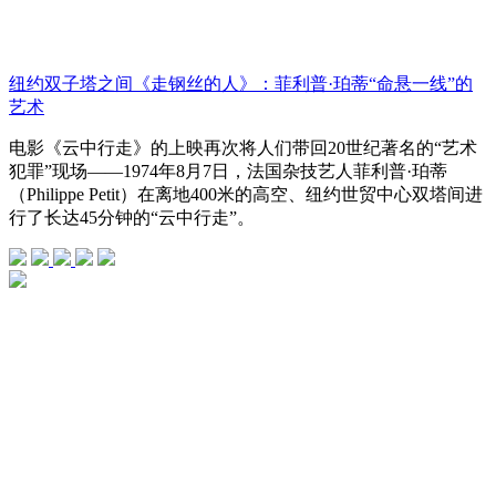
纽约双子塔之间《走钢丝的人》：菲利普·珀蒂“命悬一线”的
艺术
电影《云中行走》的上映再次将人们带回20世纪著名的“艺术
犯罪”现场——1974年8月7日，法国杂技艺人菲利普·珀蒂
（Philippe Petit）在离地400米的高空、纽约世贸中心双塔间进
行了长达45分钟的“云中行走”。