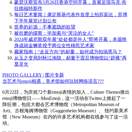
豪瑟沃斯宣布3月26日香港空间开幕，首展呈现马克·布
拉德福特新作
每日艺术要闻｜康定斯基代表作首度上拍苏富比，苏博
下半年展览计划公布
世界的起源：不事遮隐的欲望
被折磨的缪斯：毕加索与“哭泣的女人”
2024年威尼斯双年展“处处都是外人”即将开幕，本届终
身成就金狮奖授予两位女性移民艺术家
藏家指南｜“走反方向”的郝量，如何成为拍场黑马？
从玉之变局到秋江渔隐，郝量于震旦博物馆以“辟雍”再
显灵光
PHOTO GALLERY | 图片专题
当艺术与emoji相遇，美术馆如何玩转网络语言???
6月22日，为庆祝72个新emoji表情的加入，Culture Themes推出
emoji博物馆日——MusEmoji，这一活动在Twitter上掀起了一
阵狂潮，包括大都会艺术博物馆（Metropolitan Museum of
Art)、古根海姆博物馆（Guggenheim Museum）、 纽约新美术
馆（New Museum）在内的许多艺术机构都在线参与了这一活
动。