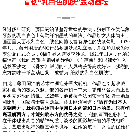
首创“乳白色肌肤”轰动画坛
– ▬ –
经过多年研究，藤田嗣治借鉴浮世绘的手法，独创了在类似象
牙般的乳白底色上勾勒纤细墨线的画法。作品以女人体为主，
画面呈大面积乳白色，肤色间施以富有弹性的线条勾勒。1920
年1月，藤田嗣治的6幅作品参加沙龙独立展，并在10月成为秋
季沙龙正式会员，6幅作品入选秋季沙龙。1921年11月，他的3
幅油画《我的房间·有闹钟的静物》《自画像》和《裸女》入
选秋季沙龙。《裸女》鲜明的个人风格获得高度好评，强烈的
东方韵味一举轰动巴黎，被誉为“绝妙的乳白色肌肤”。
由此，藤田嗣治的艺术生涯迎来重大转机，作品也引起收藏
家和画商的极大兴趣。他的名声如日中天，香榭丽舍大街上甚
至树立起他的蜡像。1925年，他被授予法国荣誉军团骑士勋章
和比利时国家骑士荣誉勋章。藤田嗣治写道：“
我作为日本人
来到西方，就必须在油画中使用日本的笔和日本的墨。只有彻
底理解西方，才能知晓东方的优秀之处
”。他的画面色彩特点
在于体现出高贵的精神气质，淡淡的阴影与纤细的墨线相呼
应，营造出独特的幽玄薄墨境界。在他的笔下，女性的优雅和