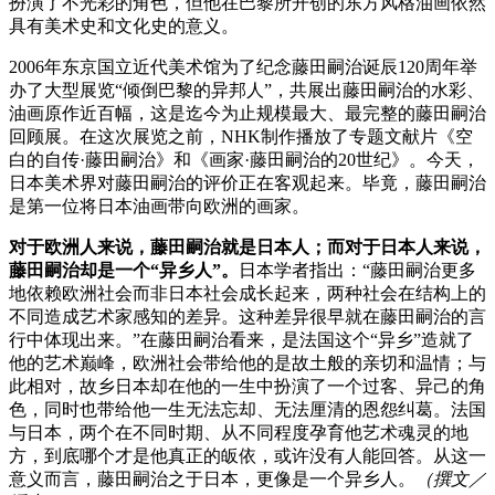
扮演了不光彩的角色，但他在巴黎所开创的东方风格油画依然
具有美术史和文化史的意义。
2006年东京国立近代美术馆为了纪念藤田嗣治诞辰120周年举
办了大型展览“倾倒巴黎的异邦人”，共展出藤田嗣治的水彩、
油画原作近百幅，这是迄今为止规模最大、最完整的藤田嗣治
回顾展。在这次展览之前，NHK制作播放了专题文献片《空
白的自传·藤田嗣治》和《画家·藤田嗣治的20世纪》。今天，
日本美术界对藤田嗣治的评价正在客观起来。毕竟，藤田嗣治
是第一位将日本油画带向欧洲的画家。
对于欧洲人来说，藤田嗣治就是日本人；而对于日本人来说，
藤田嗣治却是一个“异乡人”。
日本学者指出：“藤田嗣治更多
地依赖欧洲社会而非日本社会成长起来，两种社会在结构上的
不同造成艺术家感知的差异。这种差异很早就在藤田嗣治的言
行中体现出来。”在藤田嗣治看来，是法国这个“异乡”造就了
他的艺术巅峰，欧洲社会带给他的是故土般的亲切和温情；与
此相对，故乡日本却在他的一生中扮演了一个过客、异己的角
色，同时也带给他一生无法忘却、无法厘清的恩怨纠葛。法国
与日本，两个在不同时期、从不同程度孕育他艺术魂灵的地
方，到底哪个才是他真正的皈依，或许没有人能回答。从这一
意义而言，藤田嗣治之于日本，更像是一个异乡人。
（撰文／