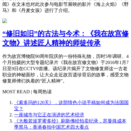
闻》在文末也对此次参与电影节展映的影片《海上火焰》《野
马》和《丹麦女孩》进行了介绍。
“修旧如旧”的古法与今术：《我在故宫修
文物》讲述匠人精神的师徒传承
作为故宫博物院90周年院庆的一份特殊礼物，历时5年调研、4
个月拍摄的大型专题纪录片《我在故宫修文物》于2016年1月7
日至9日在CCTV9首播。该纪录片揭开了文物修复师这一古老
职业的神秘面纱，让大众走近故宫遗珍背后的故事，感受文物
修复师傅们执着的“匠人精神”。
MOST READ | 每周热读
《索多玛的120天》，这部情色小说手稿如何成为法国国
宝？
一座城市与它正在演进的艺术经济
《大般若波罗蜜多经》刷新佛经拍卖纪录，苏曼殊成本
季黑马：香港春拍中国艺术四大看点