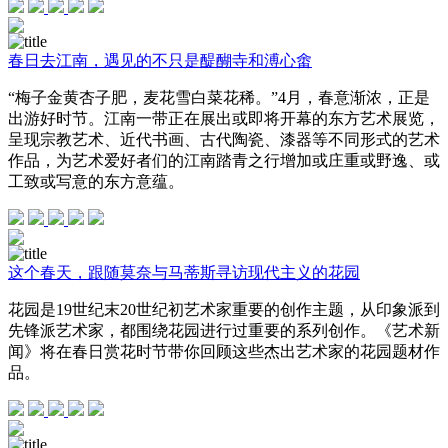
春日去江南，遇见的不只是醍醐寺和溥心畬
“梅子金黄杏子肥，麦花雪白菜花稀。”4月，春意渐浓，正是
出游好时节。江南一带正在展出或即将开幕的东方艺术展览，
呈现宗教艺术、近代书画、古代陶瓷、漆器等不同形式的艺术
作品，为艺术爱好者们的江南踏青之行增加或庄重或野逸、或
工致或写意的东方意蕴。
这个春天，跟随莫奈与马蒂斯寻访现代主义的花园
花园是19世纪末20世纪初艺术家重要的创作主题，从印象派到
先锋派艺术家，都围绕花园进行过重要的系列创作。《艺术新
闻》将在春日赏花时节带你回顾这些杰出艺术家的花园题材作
品。