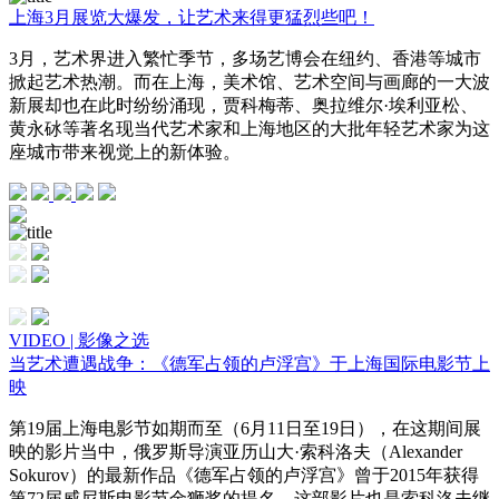
上海3月展览大爆发，让艺术来得更猛烈些吧！
3月，艺术界进入繁忙季节，多场艺博会在纽约、香港等城市
掀起艺术热潮。而在上海，美术馆、艺术空间与画廊的一大波
新展却也在此时纷纷涌现，贾科梅蒂、奥拉维尔·埃利亚松、
黄永砅等著名现当代艺术家和上海地区的大批年轻艺术家为这
座城市带来视觉上的新体验。
VIDEO | 影像之选
当艺术遭遇战争：《德军占领的卢浮宫》于上海国际电影节上
映
第19届上海电影节如期而至（6月11日至19日），在这期间展
映的影片当中，俄罗斯导演亚历山大·索科洛夫（Alexander
Sokurov）的最新作品《德军占领的卢浮宫》曾于2015年获得
第72届威尼斯电影节金狮奖的提名。这部影片也是索科洛夫继