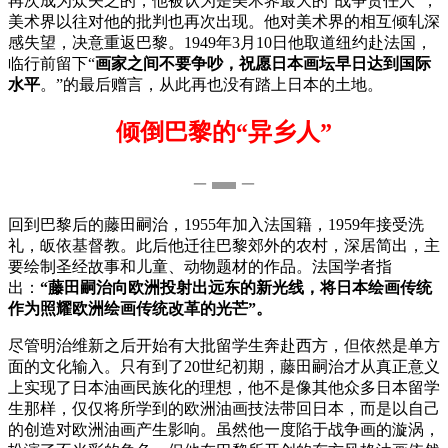
再次成为众矢之的，他被认为是美术界最大的“战争责任人”，
美术界以往对他的批判也再次出现。他对美术界的相互倾轧深
感失望，决意重返巴黎。1949年3月10日他取道纽约赴法国，
临行前留下“
画家之间不要争吵，祝愿日本画坛早日达到国际
水平
。”的最后赠言，从此再也没有踏上日本的土地。
倾倒巴黎的“异乡人”
– ▬ –
回到巴黎后的藤田嗣治，1955年加入法国籍，1959年接受洗
礼，皈依基督教。此后他迁往巴黎郊外的农村，深居简出，主
要绘制圣经故事和儿童、动物题材的作品。法国学者指
出：
“藤田嗣治向欧洲投射出远东的新光线，将日本绘画传统
作为照耀欧洲绘画传统改革的光芒”。
尽管明治维新之后开始有大批留学生奔赴西方，但依然是单方
面的文化输入。只有到了20世纪初期，藤田嗣治才从真正意义
上实现了日本油画民族化的理想，他不是像其他众多日本留学
生那样，仅仅将所学到的欧洲油画技法带回日本，而是以自己
的创造对欧洲油画产生影响。虽然他一度陷于战争画的漩涡，