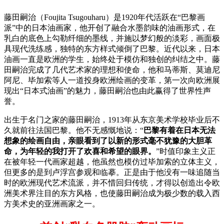
藤田嗣治（Foujita Tsugouharu）是1920年代活跃在“巴黎画
派”中的日本油画家，他开创了融合水墨韵味的油画形式，在
乳白的底色上勾勒纤细的墨线，并施以梦幻般的淡彩，画面极
具现代洗练感，独特的东方样式倾倒了巴黎。近代以来，日本
油画一直是欧洲的学生，始终处于模仿和独创的纠结之中。藤
田嗣治完成了几代艺术家的理想和使命，他和马蒂斯、莫迪尼
阿尼、毕加索等人一道投身欧洲绘画的变革，第一次向欧洲展
现出“日本式油画”的魅力，藤田嗣治也由此赢得了世界性声
誉。
出生于名门之家的藤田嗣治，1913年从东京美术学校毕业后不
久就前往法国巴黎。他不无感慨地说：“
巴黎有着在日本无法
想象的绘画自由，亲眼看到了以新的形式毫不犹豫的大胆革
命，为年轻的我打开了欢喜和希望的眼界。
”时值印象主义正
在被年轻一代画家超越，他虽然也模仿过毕加索的立体主义，
但更多的是到卢浮宫参观和临摹。正是由于他没有一味追随当
时的欧洲现代艺术流派，并不惜回归传统，才得以创造出令欧
洲美术界注目的东方风格，也使藤田嗣治成为极少数的载入西
方美术史的亚洲画家之一。