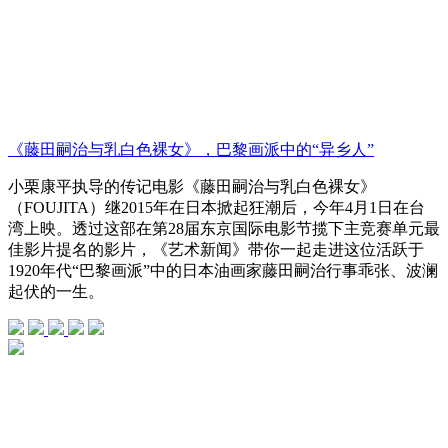
《藤田嗣治与乳白色裸女》，巴黎画派中的“异乡人”
小栗康平执导的传记电影《藤田嗣治与乳白色裸女》
（FOUJITA）继2015年在日本掀起狂潮后，今年4月1日在台
湾上映。透过这部在第28届东京国际电影节揽下主竞赛单元最
佳影片提名的影片，《艺术新闻》带你一起走进这位活跃于
1920年代“巴黎画派”中的日本油画家藤田嗣治行事乖张、波澜
起伏的一生。