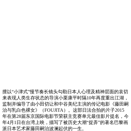
擅以“小津式”慢节奏长镜头勾勒日本人心理及精神层面的哀切
来表现人类生存状态的导演小栗康平时隔10年再度重出江湖，
监制并编导了由小田切让和中谷美纪主演的传记电影《藤田嗣
治与乳白色裸女》（FOUJITA）。这部日法合拍的片子2015
年在第28届东京国际电影节荣获主竞赛单元最佳影片提名，今
年4月1日在台湾上映，描写了被历史大潮“捉弄”的著名巴黎画
派日本艺术家藤田嗣治波澜起伏的一生。