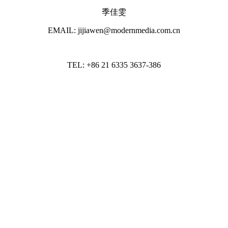
季佳雯
EMAIL: jijiawen@modernmedia.com.cn
TEL: +86 21 6335 3637-386