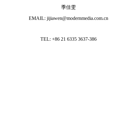
季佳雯
EMAIL: jijiawen@modernmedia.com.cn
TEL: +86 21 6335 3637-386