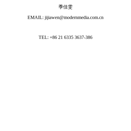
季佳雯
EMAIL: jijiawen@modernmedia.com.cn
TEL: +86 21 6335 3637-386